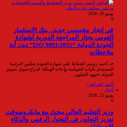
يونيو 30, 2026
6
في إنجاز مؤسسي جديد.. بنك الاستثمار
القومي يجتاز المراجعة الدورية لشهادة
الجودة الدولية “ISO 9001:2015” دون أية
ملاحظات
▪︎د. أحمد رستم: الحفاظ على شهادة الجودة يعكس التزامنا
المستدام بآليات الحوكمة وإعادة الهيكلة كذراع تمويل تنموي
للدولة. ▪︎جهود التطوير…
أكمل القراءة »
أخبار
يونيو 22, 2026
6
وزير التعليم العالي يبحث مع مايكروسوفت
تعزيز التعاون في التحول الرقمي والذكاء
الاصطناعي