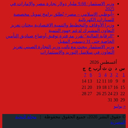
وزير الاستثمار: 9.68 مليار دولار تجارة مصر والإمارات في
2025
«أبوظبي الإسلامي – مصر» يُطلق برامج تمويل مخصصة
للسيارات الكهربائية
وزيرا الأوقاف والتخطيط والتنمية الاقتصادية يبحثان تعزيز
التعاون المشترك لدعم جهود التنمية
“الرقابة المالية” تقرر مد فترة توفيق أوضاع صناديق التأمين
الخاصة حتى 31 ديسمبر المقبل
وزير الاستثمار يبحث مع نائب وزير التجارة الصيني تعزيز
التعاون في سلاسل التوريد والاستثمارات
أغسطس 2026
س
د
ن
ث
أرب
خ
ج
7
6
5
4
3
2
1
14
13
12
11
10
9
8
21
20
19
18
17
16
15
28
27
26
25
24
23
22
31
30
29
« يوليو
© حقوق النشر 2026، جميع الحقوق محفوظة |
مجلة النخبة
المصرية