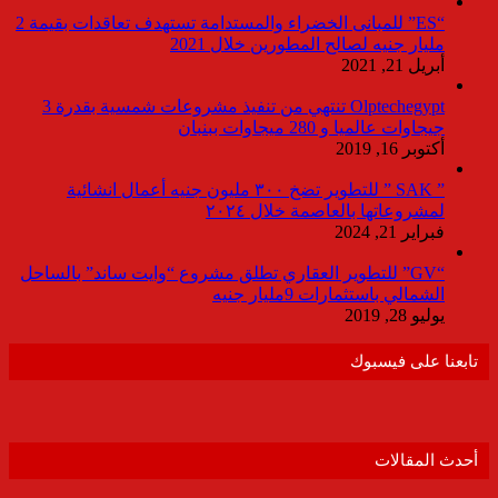
“ES” للمبانى الخضراء والمستدامة تستهدف تعاقدات بقيمة 2
مليار جنيه لصالح المطورين خلال 2021
أبريل 21, 2021
Olptechegypt تنتهي من تنفيذ مشروعات شمسية بقدرة 3
جيجاوات عالميا و 280 ميجاوات ببنبان
أكتوبر 16, 2019
” SAK ” للتطوير تضخ ٣٠٠ مليون جنيه أعمال انشائية
لمشروعاتها بالعاصمة خلال ٢٠٢٤
فبراير 21, 2024
“GV” للتطوير العقاري تطلق مشروع “وايت ساند” بالساحل
الشمالي باستثمارات 9مليار جنيه
يوليو 28, 2019
تابعنا على فيسبوك
أحدث المقالات