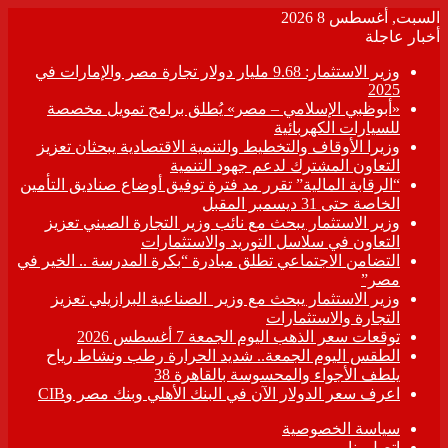
السبت, أغسطس 8 2026
أخبار عاجلة
وزير الاستثمار: 9.68 مليار دولار تجارة مصر والإمارات في
2025
«أبوظبي الإسلامي – مصر» يُطلق برامج تمويل مخصصة
للسيارات الكهربائية
وزيرا الأوقاف والتخطيط والتنمية الاقتصادية يبحثان تعزيز
التعاون المشترك لدعم جهود التنمية
“الرقابة المالية” تقرر مد فترة توفيق أوضاع صناديق التأمين
الخاصة حتى 31 ديسمبر المقبل
وزير الاستثمار يبحث مع نائب وزير التجارة الصيني تعزيز
التعاون في سلاسل التوريد والاستثمارات
التضامن الاجتماعي تطلق مبادرة “بكرة المدرسة .. الخير في
مصر”
وزير الاستثمار يبحث مع وزير الصناعية البرازيلي تعزيز
التجارة والاستثمارات
توقعات سعر الذهب اليوم الجمعة 7 أغسطس 2026
الطقس اليوم الجمعة.. شديد الحرارة رطب ونشاط رياح
يلطف الأجواء والمحسوسة بالقاهرة 38
اعرف سعر الدولار الآن في البنك الأهلي وبنك مصر وCIB
سياسة الخصوصية
اتصل بنا