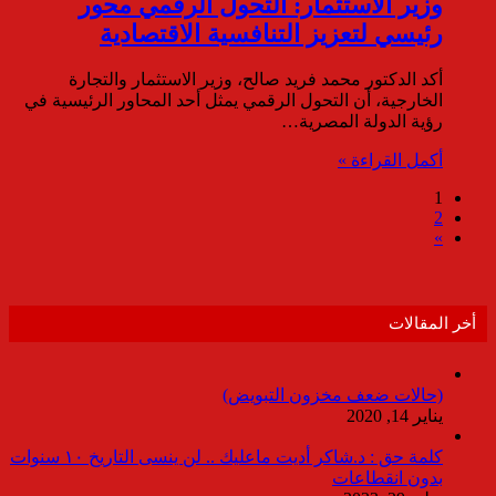
وزير الاستثمار: التحول الرقمي محور
رئيسي لتعزيز التنافسية الاقتصادية
أكد الدكتور محمد فريد صالح، وزير الاستثمار والتجارة
الخارجية، أن التحول الرقمي يمثل أحد المحاور الرئيسية في
رؤية الدولة المصرية…
أكمل القراءة »
1
2
»
أخر المقالات
(حالات ضعف مخزون التبويض)
يناير 14, 2020
كلمة حق : د.شاكر أديت ماعليك .. لن ينسى التاريخ ١٠ سنوات
بدون انقطاعات