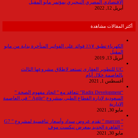
الاقتصادي المصري النيجيري بمؤتمر مايو المقبل
أبريل 12, 2022
أكثر المقالات مشاهدة
الكهرباء تطبق ١٧٪ فوائد على الفواتير المتأخرة بداية من مايو
المقبل
أبريل 13, 2019
UC للتطوير العقارى تستعد لاطلاق مشروعها الثالث
بالعاصمة خلال أيام
أغسطس 1, 2021
“Radix Development” تتعاقد مع ” اتحاد مفهوم الصحة ”
السعودية لإدارة القطاع الطبى بمشروع “Agile ” فى العاصمة
الإدارية
مايو 30, 2021
” marcon ” تقدم عروض سداد وأسعار تنافسية لمشروع ” G7
” القاهرة الجديد بمعرض نيكست موف
مايو 30, 2021