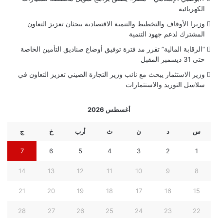
الكهربائية
وزيرا الأوقاف والتخطيط والتنمية الاقتصادية يبحثان تعزيز التعاون
المشترك لدعم جهود التنمية
“الرقابة المالية” تقرر مد فترة توفيق أوضاع صناديق التأمين الخاصة
حتى 31 ديسمبر المقبل
وزير الاستثمار يبحث مع نائب وزير التجارة الصيني تعزيز التعاون في
سلاسل التوريد والاستثمارات
أغسطس 2026
س
د
ن
ث
أرب
خ
ج
7
6
5
4
3
2
1
14
13
12
11
10
9
8
21
20
19
18
17
16
15
28
27
26
25
24
23
22