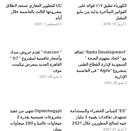
الكهرباء تطبق ١٧٪ فوائد على
UC للتطوير العقارى تستعد لاطلاق
الفواتير المتأخرة بداية من مايو
مشروعها الثالث بالعاصمة خلال
المقبل
أيام
أبريل 13, 2019
أغسطس 1, 2021
“Radix Development” تتعاقد
” marcon ” تقدم عروض سداد
مع ” اتحاد مفهوم الصحة ”
وأسعار تنافسية لمشروع ” G7 ”
السعودية لإدارة القطاع الطبى
القاهرة الجديد بمعرض نيكست
بمشروع “Agile ” فى العاصمة
موف
الإدارية
مايو 30, 2021
مايو 30, 2021
“ES” للمبانى الخضراء والمستدامة
Olptechegypt تنتهي من تنفيذ
تستهدف تعاقدات بقيمة 2 مليار
مشروعات شمسية بقدرة 3
جنيه لصالح المطورين خلال 2021
جيجاوات عالميا و 280 ميجاوات
ببنبان
أبريل 21, 2021