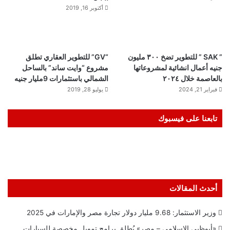
أكتوبر 16, 2019
” SAK ” للتطوير تضخ ٣٠٠ مليون
“GV” للتطوير العقاري تطلق
جنيه أعمال انشائية لمشروعاتها
مشروع “وايت ساند” بالساحل
بالعاصمة خلال ٢٠٢٤
الشمالي باستثمارات 9مليار جنيه
فبراير 21, 2024
يوليو 28, 2019
تابعنا على فيسبوك
أحدث المقالات
وزير الاستثمار: 9.68 مليار دولار تجارة مصر والإمارات في 2025
«أبوظبي الإسلامي – مصر» يُطلق برامج تمويل مخصصة للسيارات