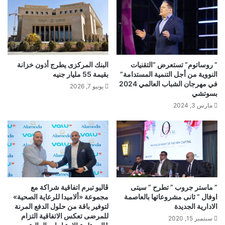
” روساتوم” تستعرض “التقنيات
البنك المركزى يطرج أذون خزانة
النووية من أجل التنمية المستدامة”
بقيمة 55 مليار جنيه
في مهرجان الشباب العالمي 2024
يونيو 7, 2026
بسوتشي
مارس 3, 2024
” ماستر جروب ” تطرح ” سيتى
ڤاليو تبرم اتفاقية شراكة مع
اوفال ” ثانى مشروعاتها بالعاصمة
مجموعة «ألاميدا للرعاية الصحية»
الادارية الجديدة
لتوفير باقة من حلول الدفع المرنة
للمرضى تعكس الاتفاقية التزام
سبتمبر 15, 2020