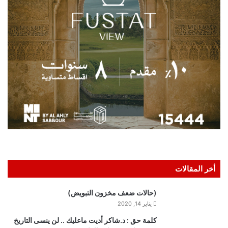
أخر المقالات
(حالات ضعف مخزون التبويض)
يناير 14, 2020
كلمة حق : د.شاكر أديت ماعليك .. لن ينسى التاريخ