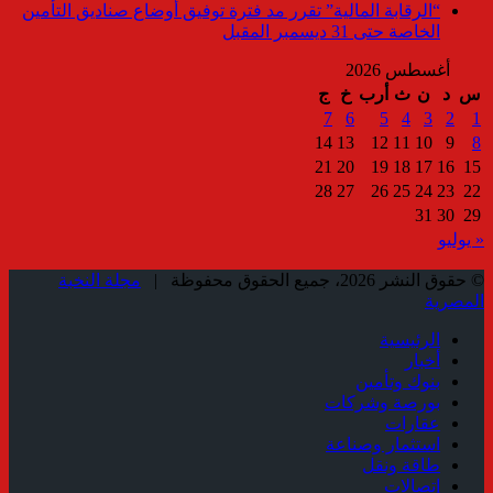
“الرقابة المالية” تقرر مد فترة توفيق أوضاع صناديق التأمين
الخاصة حتى 31 ديسمبر المقبل
أغسطس 2026
س
د
ن
ث
أرب
خ
ج
7
6
5
4
3
2
1
14
13
12
11
10
9
8
21
20
19
18
17
16
15
28
27
26
25
24
23
22
31
30
29
« يوليو
© حقوق النشر 2026، جميع الحقوق محفوظة |
مجلة النخبة
المصرية
الرئيسية
أخبار
بنوك وتأمين
بورصة وشركات
عقارات
استثمار وصناعة
طاقة ونقل
إتصالات