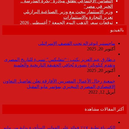
بالفيديو
ماجستير ابوغزاله تحت القصف الإسرائيلى
أكتوبر 20, 2025
د.طارق عبد العزيز يكتب : “نتفليكس” تسىء للتاريخ المصرى
وتقدم كيلوباترا بصورة تُجافي الحقيقة التاريخية والعلمية
أكتوبر 20, 2025
جمعية رجال الأعمال المصريين الأفارقة تعلن تفاصيل التعاون
الاقتصادي المصري النيجيري بمؤتمر مايو المقبل
أبريل 12, 2022
أكثر المقالات مشاهدة
الكهرباء تطبق ١٧٪ فوائد على الفواتير المتأخرة بداية من مايو