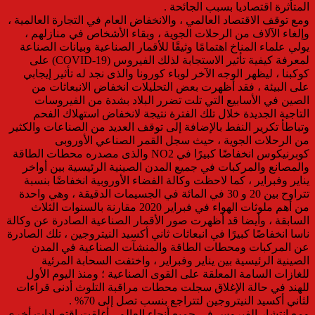
المتأثرة اقتصاديا بسبب الجائحة .
ومع توقف الاقتصاد العالمي ، والانخفاض العام في التجارة العالمية ،
وإلغاء الآلاف من الرحلات الجوية ، وبقاء الأشخاص في منازلهم ،
يولي علماء المناخ اهتمامًا وثيقًا للأقمار الصناعية وبيانات الصناعة
لمعرفة كيفية تأثير الاستجابة لذلك الفيروس (COVID-19) على
كوكبنا ، ليظهر الوجه الآخر لوباء كورونا والذى نجد له تأثير إيجابي
على البيئة ، فقد أظهرت بعض التحليلات انخفاض الانبعاثات من
الصين في الأسابيع التي تلت تضرر البلاد بشدة من الفيروسات
التاجية الجديدة خلال تلك الفترة نتيجة لانخفاض استهلاك الفحم
وتباطأ تكرير النفط بالإضافة إلى توقف العديد من الصناعات والكثير
من الرحلات الجوية ، حيث سجل القمر الصناعي الأوروبى
كوبرنيكوس انخفاضًا كبيرًا في NO2 والذى مصدره محطات الطاقة
والمصانع والمركبات في جميع المدن الصينية الرئيسية بين أواخر
يناير وفبراير ، كما لاحظت وكالة الفضاء الأوروبية انخفاضًا بنسبة
تتراوح بين 20 و 30 في المائة في الجسيمات الدقيقة ، وهي واحدة
من أهم ملوثات الهواء في فبراير 2020 مقارنة بالسنوات الثلاث
السابقة ، وأيضا قد أظهرت صور الأقمار الصناعية الصادرة عن وكالة
ناسا انخفاضًا كبيرًا في انبعاثات ثاني أكسيد النيتروجين ، تلك الصادرة
عن المركبات ومحطات الطاقة والمنشآت الصناعية في المدن
الصينية الرئيسية بين يناير وفبراير ، واختفت السحابة المرئية
للغازات السامة المعلقة على القوى الصناعية ؛ ومنذ اليوم الأول
للهند في حالة الإغلاق سجلت محطات مراقبة التلوث أدنى قراءات
لثاني أكسيد النيتروجين لتتراجع بنسب تصل إلى 70% .
ومع انتشار الفيروس في جميع أنحاء العالم ، أغلقت اقتصادات أخرى