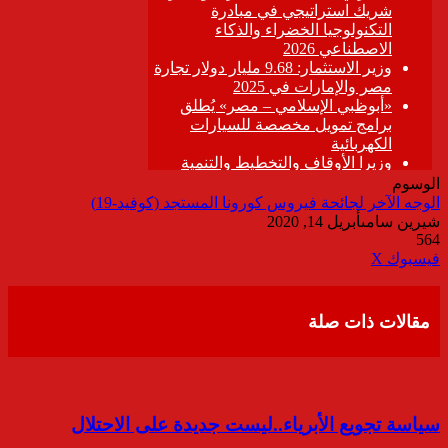
الوسوم
الوجه الآخر لجائحة فيروس كورونا المستجد (كوفيد-19)
شيرين سامى
أبريل 14, 2020
564
ڤايبر
طباعة
تيلقرام
واتساب
مشاركة
فيسبوك
‫X
عبر
البريد
مقالات ذات صلة
سياسة تجويع الأبرياء..ليست جديدة على الاحتلال