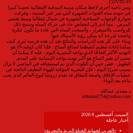
COVID-19 .
ومن ناحية أخرى لاحظ سكان مدينة البندقية الإيطالية تحسنا كبيرا
في جودة مياه القنوات الشهيرة التي تمر عبر المدينة ، وفرغت
شوارع الوجهات السياحية الشهيرة في شمال إيطاليا وسط تفشي
المرض ، مما أدى إلى انخفاض حاد في حركة المياه وسمح ذلك
للرواسب بالاستقرار ، وأصبحت المياه التي عادة ما تكون عكرة
واضحة لدرجة أنه يمكن رؤية الأسماك فيها .
وبناء على كل هذه الدراسات والنتائج نجد أن هذه فرصة لنرى كيف
يمكننا إعادة تنظيم أنشطتنا لصالح المناخ ، فإذا كان كوفيد-19 هو
التهديد الأكثر إلحاحًا الذي يواجه البشرية اليوم ، فإنه لا يمكننا أن
ننسى أن تغير المناخ هو أكبر تهديد يواجه الإنسانية على المدى
الطويل ، ففى حين أن التلوث الذي تم استنشاقه في الماضي لا يزال
يسبب ضررًا اليوم ، فإن التجربة المؤقتة للهواء النظيف الناتجة عن
عمليات الإغلاق واسعة النطاق قد تقدم دروسًا لنوع العالم الذي يجب
بناءه بعد الوباء .
د.مجدى عبدالله
mhamed754@yahoo.com