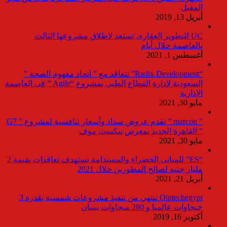
المقبل
أبريل 13, 2019
UC للتطوير العقارى تستعد لاطلاق مشروعها الثالث
بالعاصمة خلال أيام
أغسطس 1, 2021
“Radix Development” تتعاقد مع ” اتحاد مفهوم الصحة ”
السعودية لإدارة القطاع الطبى بمشروع “Agile ” فى العاصمة
الإدارية
مايو 30, 2021
” marcon ” تقدم عروض سداد وأسعار تنافسية لمشروع ” G7
” القاهرة الجديد بمعرض نيكست موف
مايو 30, 2021
“ES” للمبانى الخضراء والمستدامة تستهدف تعاقدات بقيمة 2
مليار جنيه لصالح المطورين خلال 2021
أبريل 21, 2021
Olptechegypt تنتهي من تنفيذ مشروعات شمسية بقدرة 3
جيجاوات عالميا و 280 ميجاوات ببنبان
أكتوبر 16, 2019