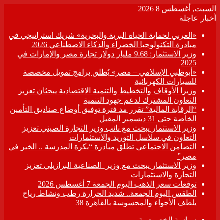
السبت, أغسطس 8 2026
أخبار عاجلة
«العربي لحماية الحياة البرية والبحرية» شريك استراتيجي في
مبادرة التكنولوجيا الخضراء والذكاء الاصطناعي 2026
وزير الاستثمار: 9.68 مليار دولار تجارة مصر والإمارات في
2025
«أبوظبي الإسلامي – مصر» يُطلق برامج تمويل مخصصة
للسيارات الكهربائية
وزيرا الأوقاف والتخطيط والتنمية الاقتصادية يبحثان تعزيز
التعاون المشترك لدعم جهود التنمية
“الرقابة المالية” تقرر مد فترة توفيق أوضاع صناديق التأمين
الخاصة حتى 31 ديسمبر المقبل
وزير الاستثمار يبحث مع نائب وزير التجارة الصيني تعزيز
التعاون في سلاسل التوريد والاستثمارات
التضامن الاجتماعي تطلق مبادرة “بكرة المدرسة .. الخير في
مصر”
وزير الاستثمار يبحث مع وزير الصناعية البرازيلي تعزيز
التجارة والاستثمارات
توقعات سعر الذهب اليوم الجمعة 7 أغسطس 2026
الطقس اليوم الجمعة.. شديد الحرارة رطب ونشاط رياح
يلطف الأجواء والمحسوسة بالقاهرة 38
سياسة الخصوصية