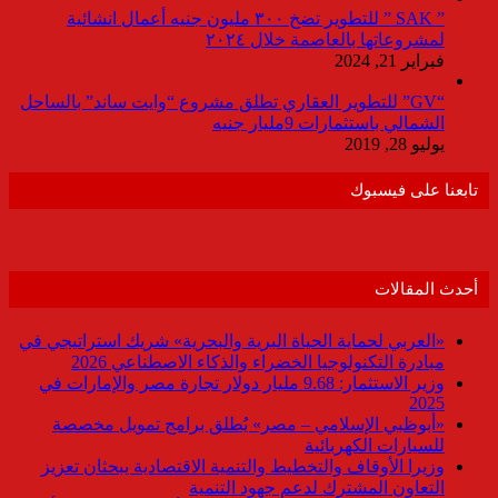
” SAK ” للتطوير تضخ ٣٠٠ مليون جنيه أعمال انشائية
لمشروعاتها بالعاصمة خلال ٢٠٢٤
فبراير 21, 2024
“GV” للتطوير العقاري تطلق مشروع “وايت ساند” بالساحل
الشمالي باستثمارات 9مليار جنيه
يوليو 28, 2019
تابعنا على فيسبوك
أحدث المقالات
«العربي لحماية الحياة البرية والبحرية» شريك استراتيجي في
مبادرة التكنولوجيا الخضراء والذكاء الاصطناعي 2026
وزير الاستثمار: 9.68 مليار دولار تجارة مصر والإمارات في
2025
«أبوظبي الإسلامي – مصر» يُطلق برامج تمويل مخصصة
للسيارات الكهربائية
وزيرا الأوقاف والتخطيط والتنمية الاقتصادية يبحثان تعزيز
التعاون المشترك لدعم جهود التنمية