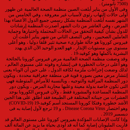
(7500 نانومتر) .
وفى الأول من يناير أبلغت الصين منظمة الصحة العالمية عن ظهور
أولى حالات إلتهاب رئوى لأسباب غير معروفة ، وفي الخامس من
الشهر نفسه أبلغت المنظمة بشكل رسمي جميع الدول الأعضاء بهذا
المرض ، وفي العاشر من ذات الشهر أصدرت المنظمة إرشادات
للدول بشأن كيفية التحقق من الحالات المحتملة واختبارها وحماية
العاملين الصحيين ، وفي النصف الثاني من شهر يناير أعلنت أن
فيروس كورونا هو حالة طوارىء صحية تثير قلقا دوليا ، وهو أعلى
مستوى من مستويات الإنذار ، فهو العدو الوحيد الآن الذي يهدد
البشرية بأكملها وهو كوفيد-19 .
وقد وصفت منظمة الصحة العالمية مرض فيروس كورونا بالجائحة
وهو أعلى درجات الخطورة فى إنتشاره وقوته على مستوى العالم ،
لذلك وضعت إجراءات ملزمة لكافة الدول ، على حين أن الوباء يعنى
إنتشار مرض معين بصورة قوية فى منطقة جغرافية محددة ، ويكون
دور المنظمة المراقبة والتوجيه ، وبالنسبة للأمراض المتوطنة فهى
التى تكون خاصة بدولة معينة وعليها محاربة المرض ، ويكون دور
المنظمة المساعدة والمشورة فقط ، ولأن فيروس الكورونا يوجد
العشرات من جيناته المختلفة فى الطبيعة فقد أطلق على هذا الجين
الأشد خطورة وفتكا كورونا المستجد أسم كوفيد-19 (COVID-19)
وهو اختصار Disease Corona Virus ، و 19 ترجع لأول إصابة به فى
ديسمبر 2019 .
وإذا كانت الإصابات المؤكدة بفيروس كورونا على مستوى العالم قد
قاربت المليونان إصابة كما أنه قد أودى بحياة ما يزيد عن المائة ألف