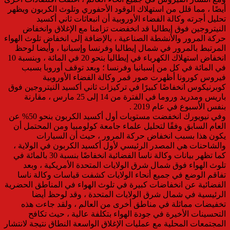
أيضًا ، مما قلل من استهلاك الوقود الأحفوري وتلوث الكربون ويظهر
تحليل أجرته وكالة الفضاء الأوروبية أن انبعاثات ثاني أكسيد
النيتروجين فوق إيطاليا قد انخفضت تزامنا مع الإغلاق وانخفاض
حركة المرور والأنشطة الصناعية ، بالإضافة إلى انخفاض تلوث الهواء
المرتبط بالمرور في شمال إيطاليا وفرنسا وإسبانيا ، وأيضا لوحظ
انخفاض استهلاك الكهرباء في إيطاليا بنحو 20 في المائة ، وبنسبة 10
في المائة في كل من إسبانيا وفرنسا ؛ وبعد توقف أوروبا بسبب
فيروس كورونا أظهرت صور قمر وكالة الفضاء الأوروبية
كوبرنيكوس انخفاضًا كبيرًا في تركيزات ثاني أكسيد النيتروجين فوق
باريس ومدريد وروما في الفترة من 14 إلى 25 مارس ، مقارنة
بنفس الأسبوع في عام 2019 .
وفي نيويورك انخفضت مستويات أول أكسيد الكربون بنحو 50% عن
العام السابق وفقًا لتحليل علماء جامعة كولومبيا ومن المحتمل أن
يكون هذا بسبب انخفاض حركة المرور ، حيث أن السيارات
والشاحنات هي المصدر الرئيسي لأول أكسيد الكربون في الولاية ،
كما تظهر بيانات وكالة ناسا الفضائية انخفاضًا بنسبة 30 بالمائة في
تلوث الهواء فوق شمال شرق الولايات المتحدة الأمريكية ، وبعد
تفاقم الوضع في جميع أنحاء الولايات كشفت قياسات وكالة ناسا
الفضائية عن انخفاضات كبيرة في تلوث الهواء في المناطق الحضرية
الرئيسية في شمال شرق الولايات المتحدة ، وقد لوحظ أيضا
تخفيضات مماثلة في مناطق أخرى من العالم ، ولقد جاءت هذه
التحسينات الأخيرة في جودة الهواء بتكلفة عالية ، حيث تكافح
المجتمعات المحلية مع عمليات الإغلاق الواسعة النطاق نتيجة لانتشار