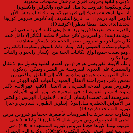
الأولى والثانية وحروب أخرى من خلال مخلوقات مجهرية
ميكروسكوبية (فيروسات) مثل الطاعون والكوليرا والأنفلونزا
بأنواعها المختلفة وصولا إلى فيروس كورونا ، فالعالم يعيش الآن
كابوس الوباء رقم 18 فى تاريخ البشرية ، إنه كابوس فيروس كورونا
الجديد الذى يحمل نمطا متطورا (كوفيد 19) .
والفيروسات مفردها فيروس (virus) وهى كلمة لاتينية وتعني في
اليونانية (سم) ، والفيروس كائن صغير لا يمكنه التكاثر اٍلا داخل خلايا
كائن حي آخر ، والفيروس صغير الحجم جدا لا يمكن مشاهدته
بالميكروسكوب الضوئى ولكن يمكن ذلك بالميكروسكوب الإلكترونى
، وهو يصيب جميع أنواع الكائنات الحية من الإنسان والحيوان والنبات
إلى البكتريا .
وعلم الأوبئة الفيروسي هو فرع من العلوم الطبية يتعامل مع الانتقال
والسيطرة على العدوى الفيروسية بين البشر ، ويمكن أن يكون
انتقال الفيروسات عمودي وذلك من الأم إلى الطفل أو أفقي من
شخص لآخر، ومن أمثلة الانتقال العمودى التهاب الكبد الوبائى ب
وفيروس نقص المناعة البشرية ، أما الانتقال الأفقى فهو الآلية الأكثر
شيوعا لانتشار الفيروسات في المجتمعات ، ومن أشهر الأمراض
الفيروسية التي تصيب الإنسان الزكام ، الانفلونزا ، الهربس ؛ والكثير
من الأمراض الخطيرة مثل إيبولا ، إنفلونزا الطيور ، السارس وأخيرا
كورونا المستجد (كوفيد 19) .
ويتفاوت حجم جزيئات الفيروسات فأصغرها حجما هو فيروس مرض
الحمى القلاعية وفيروس مرض شلل الأطفال (10 و 12 nm) على
الترتيب بينما أكبرها حجما فيروس كورونا المستجد (400nm) ، في
حين يبلغ قطر اصغر الخلايا البكتيرية (500nm) ، وكرية الدم الحمراء