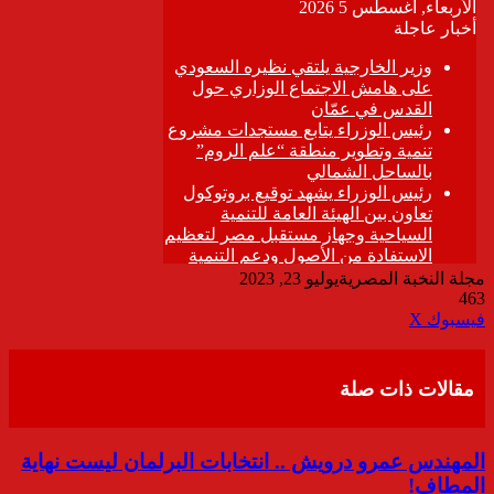
مجلة النخبة المصرية
يوليو 23, 2023
463
ڤايبر
طباعة
تيلقرام
واتساب
مشاركة
فيسبوك
‫X
عبر
البريد
مقالات ذات صلة
المهندس عمرو درويش .. انتخابات البرلمان ليست نهاية
المطاف!