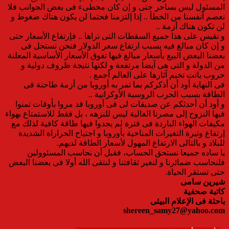
المسئول ليس بساحر حتى و إن كان مخطىء فى بعض الجوانب فلا
نعصم أنفسنا من الخطأ .. إذا إلتزمنا فحتما لن يكون هناك ضغوط و
لن تكون هناك أزمة ..
و نقيس على هذا جميع السقطات التى نراها .. فإرتفاع الأسعار حتى
و إن كان مبالغ فيه بسبب ارتفاع سعر الدولار فنحن نستحل فى
بعضنا البعض البيع بأسعار مبالغ فيها تفوق الأسعار الأساسية المعلنة
من الدولة و التى هى آيضا مرتفعة و لكنها نتيجة ظروف دولية و
حروب باتت تخيم آثارها على العالم أجمع .
فى النهاية أود أن أذكركم بما تمر به أوروبا من أزمة طاحنة فى
الطاقة بسبب الحرب الروسية الأوكرانية ..
و أود أن أحدثكم عن صديقات لى فى أوروبا قد مروا بأوقات تمنوا
فيها النزوح إلى مصرنا الغالية ليس للنزهه ، بل فقط للاستمتاع بهواء
مكيفات الهواء الباردة فى فترة لم يجدوا فيها طاقة كافية لذلك مع
إرتفاع وتيرة التغيرات المناخية بأوروبا و اجتياح الحراراة الشديدة
للبلاد و بالتالى الارتفاع المهول لأسعار الطاقة لديهم.
يا ساده جميعا نستحق الحساب، فقبل أن نحاسب المسئوولين
فلنحاسب ضمائرنا و لنغير ثقافتنا و لنتقى الله أولا فى بعضنا البعض
حتى تستقر الحياة.
شيرين سامى
كاتبة صحفية
باحثة فى الإعلام البيئى
shereen_samy27@yahoo.com