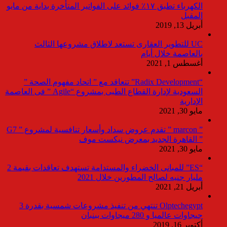
الكهرباء تطبق ١٧٪ فوائد على الفواتير المتأخرة بداية من مايو
المقبل
أبريل 13, 2019
UC للتطوير العقارى تستعد لاطلاق مشروعها الثالث
بالعاصمة خلال أيام
أغسطس 1, 2021
“Radix Development” تتعاقد مع ” اتحاد مفهوم الصحة ”
السعودية لإدارة القطاع الطبى بمشروع “Agile ” فى العاصمة
الإدارية
مايو 30, 2021
” marcon ” تقدم عروض سداد وأسعار تنافسية لمشروع ” G7
” القاهرة الجديد بمعرض نيكست موف
مايو 30, 2021
“ES” للمبانى الخضراء والمستدامة تستهدف تعاقدات بقيمة 2
مليار جنيه لصالح المطورين خلال 2021
أبريل 21, 2021
Olptechegypt تنتهي من تنفيذ مشروعات شمسية بقدرة 3
جيجاوات عالميا و 280 ميجاوات ببنبان
أكتوبر 16, 2019