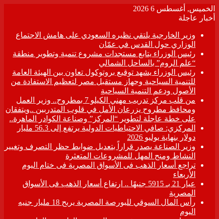
الخميس, أغسطس 6 2026
أخبار عاجلة
وزير الخارجية يلتقي نظيره السعودي على هامش الاجتماع
الوزاري حول القدس في عمّان
رئيس الوزراء يتابع مستجدات مشروع تنمية وتطوير منطقة
“علم الروم” بالساحل الشمالي
رئيس الوزراء يشهد توقيع بروتوكول تعاون بين الهيئة العامة
للتنمية السياحية وجهاز مستقبل مصر لتعظيم الاستفادة من
الأصول ودعم التنمية السياحية
من قلب مركز تدريب مهني الكيلو 7 بمطروح.. وزير العمل
ومحافظ مطروح يزرعان الأمل في قلوب المتدربين ..ويتفقان
على خطة عاجلة لتطوير “المركز” وصناعة الكوادر الماهرة..
المركزي: صافي الاحتياطيات الدولية يرتفع إلى 56.3 مليار
دولار بنهاية يوليو 2026
وزير الصناعة يصدر قراراً بتعديل ضوابط حظر التصرف وتغيير
النشاط ومنح المهل للمشروعات المتعثرة
تراجع أسعار الذهب فى الأسواق المصرية فى ختام اليوم
الأربعاء
عيار 21 بـ 5915 جنيهًا .. ارتفاع أسعار الذهب فى الأسواق
المصرية
رأس المال السوقي للبورصة المصرية يربح 18 مليار جنيه
اليوم