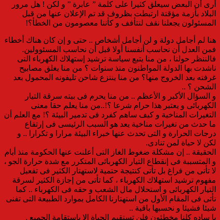
أرى أن البعض سيعلق كثيرا على كلمة ” عابرة ” و لكن ! هل مرور
البلاد بأزمة مؤقتة ارتبطت بظروف قد تم الإعلان عنها من قبل
المسئولون يجعلنا نقف لنتأفف و كأننا معصومون من الخطأ؟!
هنا لم أجامل دولة و لن أجامل أشخاص .. حتى و إن كان هناك أخطاء
فمن العدل أن نحاسب أنفسنا أولا قبل أن نحاسب المسئوولين.
فالننظر حولنا ، من منا يتبع سياسة ترشيد إستهلاك الكهرباء التى
ناشدت بها الدولة المواطنون منذ سنوات ؟ من منا يغلق مصابيح
غرفته بعد الخروج منها؟ من منا ينتزع شاحن تليفونه المحمول بعد
الشحن ؟ ..
و السؤال الأكبر و الأعظم .. من منا يحرم فى بيته سرقة التيار
الكهربائى و يعتبر هذا حرام شرعا ؟!..من منا يعلم حقا معنى
التغيرات المناخية و كيف ساهم كفرد فى تدمير البيئة ؟! مع العلم أن
ما حدث من تغيرات مناخية يعد هو السبب الرئيسى فى إرتفاع
درجات الحرارة و التى تحدث عنها خبراء البيئة مرارا و تكرارا .. و
لكن لا حياة لمن تنادى.
الحقيقة .. إن مشكلة ضغوط الغاز التى أعلنت عنها الحكومة منذ أيام
و المتسببة فى إنقطاع التيار الكهربائى المتكرر مع شدة حرارة الجو ،
لا تأتى من فراغ بل تأتى كنتيجة حتمية لاستهتار الكثير فى تفعيل
مفهوم ترشيد استهلاك الكهرباء ، كما تأتى من إجازة الكثير لسرقة
التيار الكهربائى و استحلال مال الشعب و حقه فى الكهرباء .. كما
تأتى فى المقام الأول من استهتارنا الكامل بموارد الطبيعة التى تفنى
شيئا فشيئا و نحسبها باقية ..
يا ساده كلنا مخطئون فلن تستقيم الحياة إلا بإستقامة الجميع .