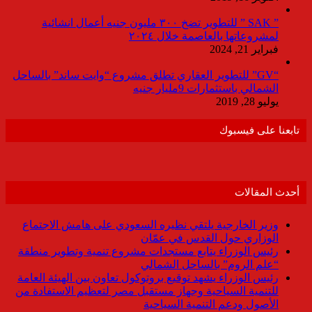
” SAK ” للتطوير تضخ ٣٠٠ مليون جنيه أعمال انشائية
لمشروعاتها بالعاصمة خلال ٢٠٢٤
فبراير 21, 2024
“GV” للتطوير العقاري تطلق مشروع “وايت ساند” بالساحل
الشمالي باستثمارات 9مليار جنيه
يوليو 28, 2019
تابعنا على فيسبوك
أحدث المقالات
وزير الخارجية يلتقي نظيره السعودي على هامش الاجتماع
الوزاري حول القدس في عمّان
رئيس الوزراء يتابع مستجدات مشروع تنمية وتطوير منطقة
“علم الروم” بالساحل الشمالي
رئيس الوزراء يشهد توقيع بروتوكول تعاون بين الهيئة العامة
للتنمية السياحية وجهاز مستقبل مصر لتعظيم الاستفادة من
الأصول ودعم التنمية السياحية