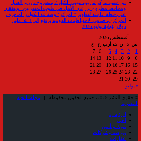
من قلب مركز تدريب مهني الكيلو 7 بمطروح.. وزير العمل
ومحافظ مطروح يزرعان الأمل في قلوب المتدربين ..ويتفقان
على خطة عاجلة لتطوير “المركز” وصناعة الكوادر الماهرة..
المركزي: صافي الاحتياطيات الدولية يرتفع إلى 56.3 مليار
دولار بنهاية يوليو 2026
أغسطس 2026
س
د
ن
ث
أرب
خ
ج
7
6
5
4
3
2
1
14
13
12
11
10
9
8
21
20
19
18
17
16
15
28
27
26
25
24
23
22
31
30
29
« يوليو
© حقوق النشر 2026، جميع الحقوق محفوظة |
مجلة النخبة
المصرية
الرئيسية
أخبار
بنوك وتأمين
بورصة وشركات
عقارات