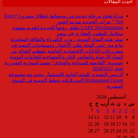
أحدث المقالات
مزايا تفتتح مرحلة جديدة من توسعاتها بإطلاق مشروع “Town
Ten ” بعرابى الجديدة بمدينة العبور
LARZ Developments تطلق رؤيتها الجديدة لتقديم مفهوم
متكامل للتطوير العقاري في مصر
بمقر هيئة المواد النووية .. وزير الكهرباء والطاقة المتجددة
يتابع مع رئيس الهيئة تطور الأعمال ومستجدات التنفيذ فى
مشروعات الكيانات الاقتصادية الخاصة بتعظيم العوائد من
المواد الأرضيّة والعناصر النادرة المصاحبة للخامات النووية
عمومية “القابضة للسياحة والفنادق” تعتمد الموازنة التقديرية
لعام 2026/2027
الرئيس التنفيذي للهيئة العامة للاستثمار يبحث مع مجموعة
Hirdaramani Group السريلانكية خطط التوسع في السوق
المصرية
أغسطس 2026
س
د
ن
ث
أرب
خ
ج
7
6
5
4
3
2
1
14
13
12
11
10
9
8
21
20
19
18
17
16
15
28
27
26
25
24
23
22
31
30
29