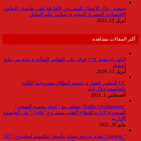
جمعية رجال الأعمال المصريين الأفارقة تعلن تفاصيل التعاون
الاقتصادي المصري النيجيري بمؤتمر مايو المقبل
أبريل 12, 2022
أكثر المقالات مشاهدة
الكهرباء تطبق ١٧٪ فوائد على الفواتير المتأخرة بداية من مايو
المقبل
أبريل 13, 2019
UC للتطوير العقارى تستعد لاطلاق مشروعها الثالث
بالعاصمة خلال أيام
أغسطس 1, 2021
“Radix Development” تتعاقد مع ” اتحاد مفهوم الصحة ”
السعودية لإدارة القطاع الطبى بمشروع “Agile ” فى العاصمة
الإدارية
مايو 30, 2021
” marcon ” تقدم عروض سداد وأسعار تنافسية لمشروع ” G7