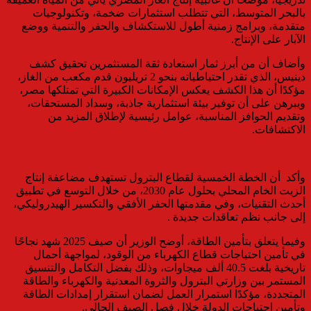
بالبحر المتوسط، التي تتطلب استثمارات ضخمة، وتكنولوجيات
متقدمة، وبرامج زمنية أطول للاستكشاف والحفر والتنمية ووضع
الآبار على الإنتاج.
وأضاف أن من أبرز ثمار استعادة ثقة المستثمرين تحقيق كشف
دينيس، الذي تقدر احتياطياته بنحو 2 تريليون قدم مكعب من الغاز،
مؤكدًا أن هذا الكشف يعكس الإمكانات الكبيرة التي تمتلكها مصر،
ويبرهن على أن توفير بيئة استثمارية جاذبة، وسداد المستحقات،
وتقديم الحوافز المناسبة، عوامل رئيسية لإطلاق المزيد من
الاكتشافات.
وأكد أن الخطة الخمسية لقطاع البترول تستهدف مضاعفة إنتاج
الزيت الخام المحلي بحلول عام 2030، من خلال التوسع في تطبيق
أحدث التقنيات، وفي مقدمتها الحفر الأفقي والتكسير الهيدروليكي،
إلى جانب نظم تعاقدات جديدة .
وفيما يتعلق بتأمين الطاقة، أوضح الوزير أن صيف 2025 شهد نجاحًا
في تأمين احتياجات قطاع الكهرباء من الوقود، لمواجهة أحمال
تاريخية بلغت 40.5 ألف ميجاوات، وذلك بفضل التكامل والتنسيق
المستمر بين وزارتي البترول والثروة المعدنية والكهرباء والطاقة
المتجددة، مؤكدًا استمرار العمل لضمان استقرار إمدادات الطاقة
وتأمين احتياجات الدولة خلال فصل الصيف الحالي.