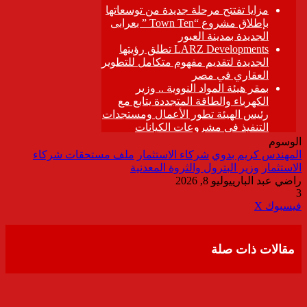
الوسوم
المهندس كريم بدوي
شركاء الاستثمار
ملف مستحقات شركاء
الاستثمار
وزير البترول والثروة المعدنية
راضي عبد الباري
يوليو 8, 2026
3
ڤايبر
طباعة
تيلقرام
واتساب
مشاركة
فيسبوك
‫X
عبر
البريد
مقالات ذات صلة