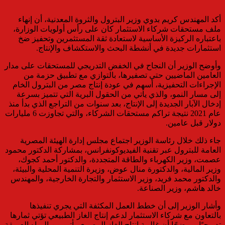
أكد المهندس كريم بدوي وزير البترول والثروة المعدنية، أن إنهاء
ملف مستحقات شركاء الاستثمار كان على رأس أولويات الوزارة،
باعتباره الركيزة الأساسية لاستعادة ثقة المستثمرين وتحفيز ضخ
استثمارات جديدة في أنشطة البحث والاستكشاف والإنتاج.
وأوضح الوزير أن النجاح في الخفض التدريجي للمستحقات على مدار
العامين الماضيين حتي تصفيرها، بالتوازي مع تطبيق حزمة من
الإجراءات التحفيزية، أسهم في عودة إنتاج مصر من البترول الخام
إلى مسار النمو، والذي يأتي من الحقول البرية التي تتميز بسرعة
إدخال الآبار الجديدة إلى الإنتاج، بعد سنوات من التراجع الذي بدأ منذ
عام 2021 نتيجة تراكم مستحقات الشركاء، والتي تجاوزت 6 مليارات
دولار قبل عامين.
جاء ذلك خلال رئاسة الوزير اجتماع مجلس إدارة الهيئة المصرية
العامة للبترول عبر تقنية الفيديوكونفرانس، بمشاركة الدكتور محمود
عصمت، وزير الكهرباء والطاقة المتجددة، والدكتور أحمد كجوك،
وزير المالية، والدكتورة منال عوض، وزيرة التنمية المحلية والبيئة،
والدكتور محمد فريد، وزير الاستثمار والتجارة الخارجية، والمهندس
خالد هاشم، وزير الصناعة.
وأشار الوزير إلى أن خطط العمل المكثفة التي يجري تنفيذها
بالتعاون مع شركاء الاستثمار لدعم إنتاج الغاز الطبيعي تؤتي ثمارها
تدريجيًا، موضحًا أن غالبية إنتاج الغاز المصري يأتي من المياه العميقة