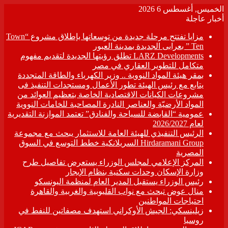
الخميس, أغسطس 6 2026
أخبار عاجلة
مزايا تفتتح مرحلة جديدة من توسعاتها بإطلاق مشروع “Town
Ten ” بعرابى الجديدة بمدينة العبور
LARZ Developments تطلق رؤيتها الجديدة لتقديم مفهوم
متكامل للتطوير العقاري في مصر
بمقر هيئة المواد النووية .. وزير الكهرباء والطاقة المتجددة
يتابع مع رئيس الهيئة تطور الأعمال ومستجدات التنفيذ فى
مشروعات الكيانات الاقتصادية الخاصة بتعظيم العوائد من
المواد الأرضيّة والعناصر النادرة المصاحبة للخامات النووية
عمومية “القابضة للسياحة والفنادق” تعتمد الموازنة التقديرية
لعام 2026/2027
الرئيس التنفيذي للهيئة العامة للاستثمار يبحث مع مجموعة
Hirdaramani Group السريلانكية خطط التوسع في السوق
المصرية
المركز الإعلامي لمجلس الوزراء يستعرض تفاصيل طرح
وزارة الإسكان وحدات سكنية بنظام الإيجار
رئيس الوزراء يستقبل المدير العام لمنظمة اليونسكو
منال عوض تبحث مع نواب القليوبية والغربية والقاهرة
احتياجات المواطنين
زيلينسكي: الجيش الأوكراني استهدف مصفاتين للنفط في
روسيا