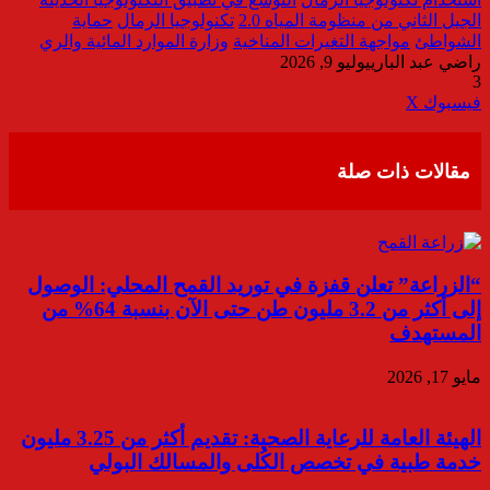
الجيل الثاني من منظومة المياه 2.0
تكنولوجيا الرمال
حماية
الشواطئ
مواجهة التغيرات المناخية
وزارة الموارد المائية والري
راضي عبد الباري
يوليو 9, 2026
3
ڤايبر
طباعة
تيلقرام
واتساب
مشاركة
فيسبوك
‫X
عبر
البريد
مقالات ذات صلة
“الزراعة” تعلن قفزة في توريد القمح المحلي: الوصول
إلى أكثر من 3.2 مليون طن حتى الآن بنسبة 64% من
المستهدف
مايو 17, 2026
الهيئة العامة للرعاية الصحية: تقديم أكثر من 3.25 مليون
خدمة طبية في تخصص الكُلى والمسالك البولي