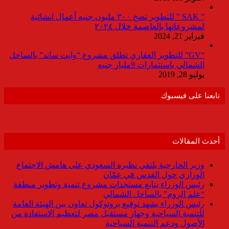
” SAK ” للتطوير تضخ ٣٠٠ مليون جنيه أعمال انشائية
لمشروعاتها بالعاصمة خلال ٢٠٢٤
فبراير 21, 2024
“GV” للتطوير العقاري تطلق مشروع “وايت ساند” بالساحل
الشمالي باستثمارات 9مليار جنيه
يوليو 28, 2019
تابعنا على فيسبوك
أحدث المقالات
وزير الخارجية يلتقي نظيره السعودي على هامش الاجتماع
الوزاري حول القدس في عمّان
رئيس الوزراء يتابع مستجدات مشروع تنمية وتطوير منطقة
“علم الروم” بالساحل الشمالي
رئيس الوزراء يشهد توقيع بروتوكول تعاون بين الهيئة العامة
للتنمية السياحية وجهاز مستقبل مصر لتعظيم الاستفادة من
الأصول ودعم التنمية السياحية