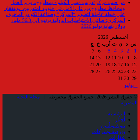
من قلب مركز تدريب مهني الكيلو 7 بمطروح.. وزير العمل
ومحافظ مطروح يزرعان الأمل في قلوب المتدربين ..ويتفقان
على خطة عاجلة لتطوير “المركز” وصناعة الكوادر الماهرة..
المركزي: صافي الاحتياطيات الدولية يرتفع إلى 56.3 مليار
دولار بنهاية يوليو 2026
أغسطس 2026
س
د
ن
ث
أرب
خ
ج
7
6
5
4
3
2
1
14
13
12
11
10
9
8
21
20
19
18
17
16
15
28
27
26
25
24
23
22
31
30
29
« يوليو
© حقوق النشر 2026، جميع الحقوق محفوظة |
مجلة النخبة
المصرية
الرئيسية
أخبار
بنوك وتأمين
بورصة وشركات
عقارات