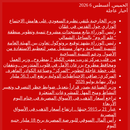
الخميس, أغسطس 6 2026
أخبار عاجلة
وزير الخارجية يلتقي نظيره السعودي على هامش الاجتماع
الوزاري حول القدس في عمّان
رئيس الوزراء يتابع مستجدات مشروع تنمية وتطوير منطقة
“علم الروم” بالساحل الشمالي
رئيس الوزراء يشهد توقيع بروتوكول تعاون بين الهيئة العامة
للتنمية السياحية وجهاز مستقبل مصر لتعظيم الاستفادة من
الأصول ودعم التنمية السياحية
من قلب مركز تدريب مهني الكيلو 7 بمطروح.. وزير العمل
ومحافظ مطروح يزرعان الأمل في قلوب المتدربين ..ويتفقان
على خطة عاجلة لتطوير “المركز” وصناعة الكوادر الماهرة..
المركزي: صافي الاحتياطيات الدولية يرتفع إلى 56.3 مليار
دولار بنهاية يوليو 2026
وزير الصناعة يصدر قراراً بتعديل ضوابط حظر التصرف وتغيير
النشاط ومنح المهل للمشروعات المتعثرة
تراجع أسعار الذهب فى الأسواق المصرية فى ختام اليوم
الأربعاء
عيار 21 بـ 5915 جنيهًا .. ارتفاع أسعار الذهب فى الأسواق
المصرية
رأس المال السوقي للبورصة المصرية يربح 18 مليار جنيه
اليوم