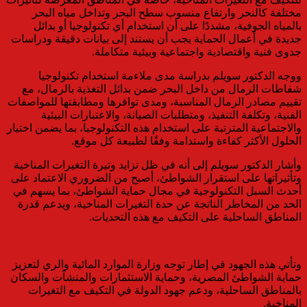
مختلفة كالنحر وارتفاع منسوب سطح البحر وتداخل مياه البحر
بالمياه الجوفية، مشددًا على أن استخدام أي تكنولوجيا أو بدائل
جديدة في أعمال الحماية يجب أن يستند إلى بيانات دقيقة ودراسات
جدوى فنية واقتصادية واجتماعية وبيئية متكاملة.
ووجه الدكتور سويلم بدراسة مدى ملاءمة استخدام تكنولوجيا
شفاطات الرمال من داخل البحر ضمن بدائل التغذية بالرمال، مع
تقييم مصادر الرمال المناسبة، ومدى توافرها ومطابقتها للمواصفات
الفنية، وتكلفة التنفيذ، ومتطلبات الصيانة، والاعتبارات البيئية
والاجتماعية المترتبة على استخدام هذه التكنولوجيا، بما يضمن اختيار
الحلول الأكثر كفاءة واستدامة وفقًا لطبيعة كل موقع.
وأشار الدكتور سويلم إلى أنه في ظل تزايد وتيرة التغيرات المناخية
وتأثيراتها على استقرار الشواطئ، أصبح من الضروري الاعتماد على
أحدث السبل التكنولوجية في مجال حماية الشواطئ، بما يسهم في
الحد من المخاطر الناتجة عن حدة التغيرات المناخية، ويدعم قدرة
المناطق الساحلية على التكيف مع هذه التحديات.
وتأتي هذه الجهود في إطار توجه وزارة الموارد المائية والري لتعزيز
حماية الشواطئ المصرية، وحماية الاستثمارات والمنشآت والسكان
بالمناطق الساحلية، ودعم جهود الدولة في التكيف مع التغيرات
المناخية.