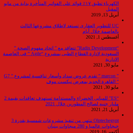
الكهرباء تطبق ١٧٪ فوائد على الفواتير المتأخرة بداية من مايو
المقبل
أبريل 13, 2019
UC للتطوير العقارى تستعد لاطلاق مشروعها الثالث
بالعاصمة خلال أيام
أغسطس 1, 2021
“Radix Development” تتعاقد مع ” اتحاد مفهوم الصحة ”
السعودية لإدارة القطاع الطبى بمشروع “Agile ” فى العاصمة
الإدارية
مايو 30, 2021
” marcon ” تقدم عروض سداد وأسعار تنافسية لمشروع ” G7
” القاهرة الجديد بمعرض نيكست موف
مايو 30, 2021
“ES” للمبانى الخضراء والمستدامة تستهدف تعاقدات بقيمة 2
مليار جنيه لصالح المطورين خلال 2021
أبريل 21, 2021
Olptechegypt تنتهي من تنفيذ مشروعات شمسية بقدرة 3
جيجاوات عالميا و 280 ميجاوات ببنبان
أكتوبر 16, 2019