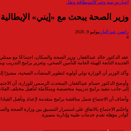
أخبار
بورصة وشركات
توب
طاقة ونقل
وزير الصحة يبحث مع «إيني» الإيطالي
راضي عبد الباري
يوليو 9, 2026
4
عقد الدكتور خالد عبدالغفار، وزير الصحة والسكان، اجتماعًا مع ممث
الجديدة التابعة للهيئة العامة للتأمين الصحي، وتعزيز برامج التدريب وب
وأكد الوزير أن الوزارة تولي أولوية لتطوير المنشآت الصحية، مشيرًا إ
وأوضح الدكتور حسام عبدالغفار، المتحدث الرسمي للوزارة، أن الاجتما
إلى جانب تنفيذ برامج تدريبية متخصصة ومتكاملة لتأهيل مختلف الفئا
وأضاف أن الاجتماع شمل مناقشة برامج متقدمة لإعداد وتأهيل القيادات 
واختُتم الاجتماع بالاتفاق على استمرار التنسيق بين وزارة الصحة وال
كوادر مؤهلة تقدم خدمات طبية وإدارية متميزة.