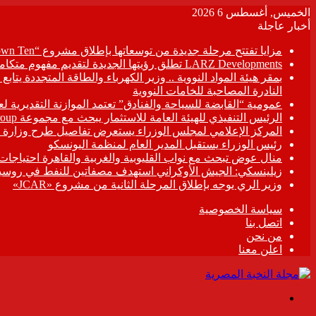
الخميس, أغسطس 6 2026
أخبار عاجلة
مزايا تفتتح مرحلة جديدة من توسعاتها بإطلاق مشروع “Town Ten ” بعرابى الجديدة بمدينة العبور
LARZ Developments تطلق رؤيتها الجديدة لتقديم مفهوم متكامل للتطوير العقاري في مصر
بمقر هيئة المواد النووية .. وزير الكهرباء والطاقة المتجددة يت
النادرة المصاحبة للخامات النووية
عمومية “القابضة للسياحة والفنادق” تعتمد الموازنة التقديرية لعام 6/2027
الرئيس التنفيذي للهيئة العامة للاستثمار يبحث مع مجموعة Hirdaramani Group السريلانكية خطط التوسع في السوق المصرية
المركز الإعلامي لمجلس الوزراء يستعرض تفاصيل طرح وزارة ال
رئيس الوزراء يستقبل المدير العام لمنظمة اليونسكو
منال عوض تبحث مع نواب القليوبية والغربية والقاهرة احتياجات
زيلينسكي: الجيش الأوكراني استهدف مصفاتين للنفط في روسيا
وزير الري يوجه بإطلاق المرحلة الثانية من مشروع «JCAR»
سياسة الخصوصية
اتصل بنا
من نحن
اعلن معنا
القائمة