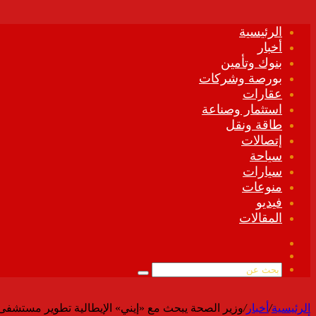
الرئيسية
أخبار
بنوك وتأمين
بورصة وشركات
عقارات
استثمار وصناعة
طاقة ونقل
إتصالات
سياحة
سيارات
منوعات
فيديو
المقالات
فيسبوك
ملخص
الموقع
بحث
RSS
عن
الرئيسية
/
أخبار
/
وزير الصحة يبحث مع «إيني» الإيطالية تطوير مستشفى 