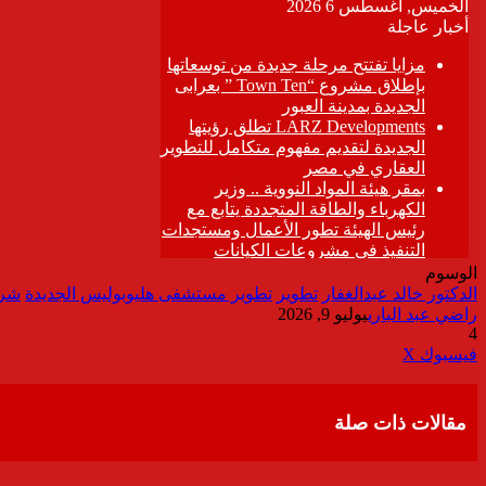
الوسوم
الدكتور خالد عبدالغفار
تطوير
تطوير مستشفى هليوبوليس الجديدة
شرك
راضي عبد الباري
يوليو 9, 2026
4
ڤايبر
طباعة
تيلقرام
واتساب
مشاركة
فيسبوك
‫X
عبر
البريد
مقالات ذات صلة