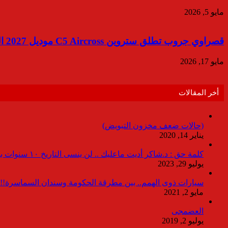
مايو 5, 2026
قصراوي جروب تطلق ستروين C5 Aircross موديل 2027 الجديدة في مصر بأسعار تبدأ من 1,695,000 جنيه مصري
مايو 17, 2026
أخر المقالات
(حالات ضعف مخزون التبويض)
يناير 14, 2020
كلمة حق : د.شاكر أديت ماعليك .. لن ينسى التاريخ ١٠ سنوات بدون انقطاعات
يوليو 29, 2023
سيارات ذوى الهمم.. بين مطرقة الحكومة وسندان السماسرة!!
مايو 2, 2021
العضمجى
يوليو 2, 2019