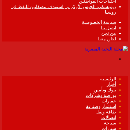
احتياجات المواطنين
زيلينسكي: الجيش الأوكراني استهدف مصفاتين للنفط في
روسيا
سياسة الخصوصية
اتصل بنا
من نحن
اعلن معنا
القائمة
الرئيسية
أخبار
بنوك وتأمين
بورصة وشركات
عقارات
استثمار وصناعة
طاقة ونقل
إتصالات
سياحة
سيارات