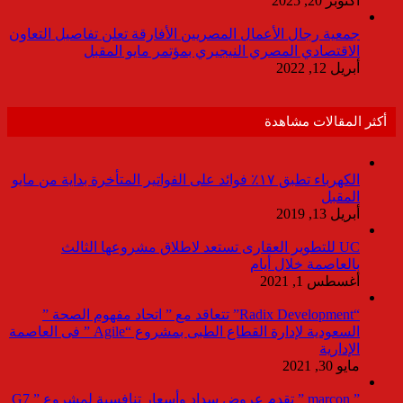
أكتوبر 20, 2025
جمعية رجال الأعمال المصريين الأفارقة تعلن تفاصيل التعاون
الاقتصادي المصري النيجيري بمؤتمر مايو المقبل
أبريل 12, 2022
أكثر المقالات مشاهدة
الكهرباء تطبق ١٧٪ فوائد على الفواتير المتأخرة بداية من مايو
المقبل
أبريل 13, 2019
UC للتطوير العقارى تستعد لاطلاق مشروعها الثالث
بالعاصمة خلال أيام
أغسطس 1, 2021
“Radix Development” تتعاقد مع ” اتحاد مفهوم الصحة ”
السعودية لإدارة القطاع الطبى بمشروع “Agile ” فى العاصمة
الإدارية
مايو 30, 2021
” marcon ” تقدم عروض سداد وأسعار تنافسية لمشروع ” G7