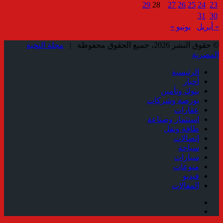
29
28
27
26
25
24
23
31
30
« أبريل
يونيو »
© حقوق النشر 2026، جميع الحقوق محفوظة |
مجلة النخبة
المصرية
الرئيسية
أخبار
بنوك وتأمين
بورصة وشركات
عقارات
استثمار وصناعة
طاقة ونقل
إتصالات
سياحة
سيارات
منوعات
فيديو
المقالات
فيسبوك
ملخص
الموقع