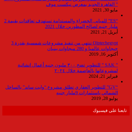
” القاهرة الجديد بمعرض نيكست موف
مايو 30, 2021
“ES” للمبانى الخضراء والمستدامة تستهدف تعاقدات بقيمة 2
مليار جنيه لصالح المطورين خلال 2021
أبريل 21, 2021
Olptechegypt تنتهي من تنفيذ مشروعات شمسية بقدرة 3
جيجاوات عالميا و 280 ميجاوات ببنبان
أكتوبر 16, 2019
” SAK ” للتطوير تضخ ٣٠٠ مليون جنيه أعمال انشائية
لمشروعاتها بالعاصمة خلال ٢٠٢٤
فبراير 21, 2024
“GV” للتطوير العقاري تطلق مشروع “وايت ساند” بالساحل
الشمالي باستثمارات 9مليار جنيه
يوليو 28, 2019
تابعنا على فيسبوك