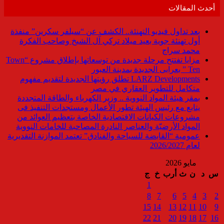
أحدث المقالات
بعد تداول فيديو التهنئة.. الكشف عن “سيلفر سكرين” منفذة
أول تهنئة جوية بعيد ميلاد تركي آل الشيخ وصاحب الفكرة
محمد سراج
مزايا تفتتح مرحلة جديدة من توسعاتها بإطلاق مشروع “Town
Ten ” بعرابى الجديدة بمدينة العبور
LARZ Developments تطلق رؤيتها الجديدة لتقديم مفهوم
متكامل للتطوير العقاري في مصر
بمقر هيئة المواد النووية .. وزير الكهرباء والطاقة المتجددة
يتابع مع رئيس الهيئة تطور الأعمال ومستجدات التنفيذ فى
مشروعات الكيانات الاقتصادية الخاصة بتعظيم العوائد من
المواد الأرضيّة والعناصر النادرة المصاحبة للخامات النووية
عمومية “القابضة للسياحة والفنادق” تعتمد الموازنة التقديرية
لعام 2026/2027
مايو 2026
س
د
ن
ث
أرب
خ
ج
1
8
7
6
5
4
3
2
15
14
13
12
11
10
9
22
21
20
19
18
17
16