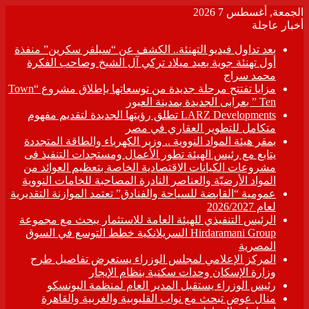
الجمعة, أغسطس 7 2026
أخبار عاجلة
بعد تداول فيديو التهنئة.. الكشف عن “سيلفر سكرين” منفذة
أول تهنئة جوية بعيد ميلاد تركي آل الشيخ وصاحب الفكرة
محمد سراج
مزايا تفتتح مرحلة جديدة من توسعاتها بإطلاق مشروع “Town
Ten ” بعرابى الجديدة بمدينة العبور
LARZ Developments تطلق رؤيتها الجديدة لتقديم مفهوم
متكامل للتطوير العقاري في مصر
بمقر هيئة المواد النووية .. وزير الكهرباء والطاقة المتجددة
يتابع مع رئيس الهيئة تطور الأعمال ومستجدات التنفيذ فى
مشروعات الكيانات الاقتصادية الخاصة بتعظيم العوائد من
المواد الأرضيّة والعناصر النادرة المصاحبة للخامات النووية
عمومية “القابضة للسياحة والفنادق” تعتمد الموازنة التقديرية
لعام 2026/2027
الرئيس التنفيذي للهيئة العامة للاستثمار يبحث مع مجموعة
Hirdaramani Group السريلانكية خطط التوسع في السوق
المصرية
المركز الإعلامي لمجلس الوزراء يستعرض تفاصيل طرح
وزارة الإسكان وحدات سكنية بنظام الإيجار
رئيس الوزراء يستقبل المدير العام لمنظمة اليونسكو
منال عوض تبحث مع نواب القليوبية والغربية والقاهرة