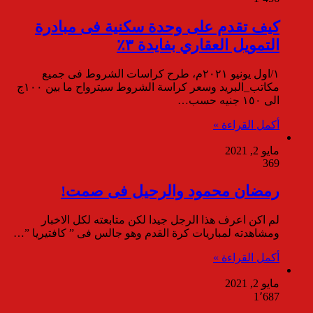
كيف تقدم على وحدة سكنية فى مبادرة
التمويل العقاري بفايدة ٣٪
١/اول يونيو ٢٠٢١م، طرح كراسات الشروط فى جميع
مكاتب_البريد وسعر كراسة الشروط سيترواح ما بين ١٠٠ج
الى ١٥٠ جنيه حسب…
أكمل القراءة »
مايو 2, 2021
369
رمضان محمود والرحيل فى صمت!
لم اكن اعرف هذا الرجل جيدا لكن متابعته لكل الاخبار
ومشاهدته لمباريات كرة القدم وهو جالس فى ” كافتيريا ”…
أكمل القراءة »
مايو 2, 2021
1٬687