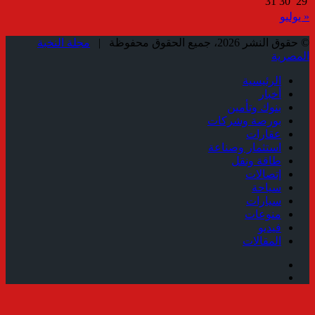
31
30
29
« يوليو
© حقوق النشر 2026، جميع الحقوق محفوظة |
مجلة النخبة
المصرية
الرئيسية
أخبار
بنوك وتأمين
بورصة وشركات
عقارات
استثمار وصناعة
طاقة ونقل
إتصالات
سياحة
سيارات
منوعات
فيديو
المقالات
فيسبوك
ملخص
الموقع
زر
RSS
الذهاب