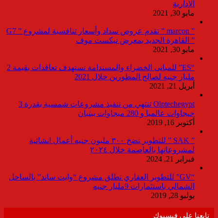
الإدارية
مايو 30, 2021
” marcon ” تقدم عروض سداد وأسعار تنافسية لمشروع ” G7
” القاهرة الجديد بمعرض نيكست موف
مايو 30, 2021
“ES” للمبانى الخضراء والمستدامة تستهدف تعاقدات بقيمة 2
مليار جنيه لصالح المطورين خلال 2021
أبريل 21, 2021
Olptechegypt تنتهي من تنفيذ مشروعات شمسية بقدرة 3
جيجاوات عالميا و 280 ميجاوات ببنبان
أكتوبر 16, 2019
” SAK ” للتطوير تضخ ٣٠٠ مليون جنيه أعمال انشائية
لمشروعاتها بالعاصمة خلال ٢٠٢٤
فبراير 21, 2024
“GV” للتطوير العقاري تطلق مشروع “وايت ساند” بالساحل
الشمالي باستثمارات 9مليار جنيه
يوليو 28, 2019
تابعنا على فيسبوك