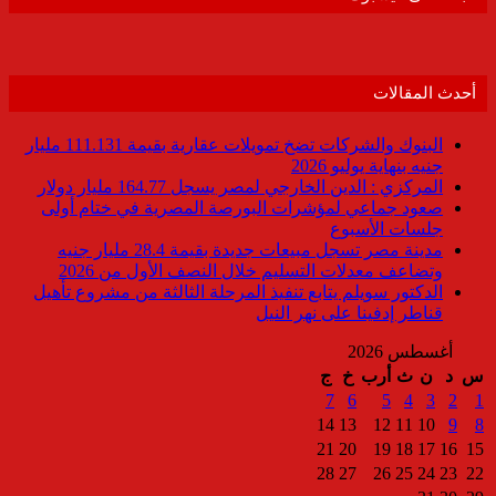
أحدث المقالات
البنوك والشركات تضخ تمويلات عقارية بقيمة 111.131 مليار
جنيه بنهاية يوليو 2026
المركزي : الدين الخارجي لمصر يسجل 164.77 مليار دولار
صعود جماعي لمؤشرات البورصة المصرية في ختام أولى
جلسات الأسبوع
مدينة مصر تسجل مبيعات جديدة بقيمة 28.4 مليار جنيه
وتضاعف معدلات التسليم خلال النصف الأول من 2026
الدكتور سويلم يتابع تنفيذ المرحلة الثالثة من مشروع تأهيل
قناطر إدفينا على نهر النيل
أغسطس 2026
س
د
ن
ث
أرب
خ
ج
7
6
5
4
3
2
1
14
13
12
11
10
9
8
21
20
19
18
17
16
15
28
27
26
25
24
23
22