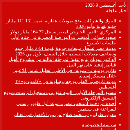
الأحد, أغسطس 9 2026
أخبار عاجلة
البنوك والشركات تضخ تمويلات عقارية بقيمة 111.131 مليار
جنيه بنهاية يوليو 2026
المركزي : الدين الخارجي لمصر يسجل 164.77 مليار دولار
صعود جماعي لمؤشرات البورصة المصرية في ختام أولى
جلسات الأسبوع
مدينة مصر تسجل مبيعات جديدة بقيمة 28.4 مليار جنيه
وتضاعف معدلات التسليم خلال النصف الأول من 2026
الدكتور سويلم يتابع تنفيذ المرحلة الثالثة من مشروع تأهيل
قناطر إدفينا على نهر النيل
تقارير يومية لـ«عموتة» فى الأهلي.. تحليل شامل للاعبين
خلال معسكر إسبانيا
موعد تاريخي.. الأهلي يواجه برشلونة فى «كامب نو» 19
أغسطس
تنسيق المرحلة الأولى.. اليوم غلق باب تسجيل الرغبات بموقع
التنسيق الإلكترونى
أجندة مزدحمة لمنتخب مصر.. موعد أول ظهور رسمي
للفراعنة فى سبتمبر
مدرب طرابزون: محمد صلاح من بين الأفضل فى العالم
سياسة الخصوصية