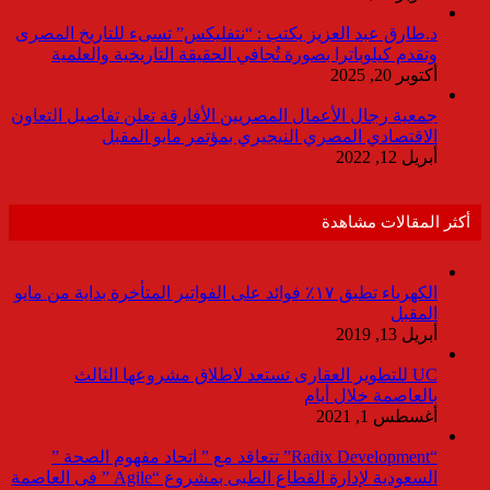
د.طارق عبد العزيز يكتب : “نتفليكس” تسىء للتاريخ المصرى
وتقدم كيلوباترا بصورة تُجافي الحقيقة التاريخية والعلمية
أكتوبر 20, 2025
جمعية رجال الأعمال المصريين الأفارقة تعلن تفاصيل التعاون
الاقتصادي المصري النيجيري بمؤتمر مايو المقبل
أبريل 12, 2022
أكثر المقالات مشاهدة
الكهرباء تطبق ١٧٪ فوائد على الفواتير المتأخرة بداية من مايو
المقبل
أبريل 13, 2019
UC للتطوير العقارى تستعد لاطلاق مشروعها الثالث
بالعاصمة خلال أيام
أغسطس 1, 2021
“Radix Development” تتعاقد مع ” اتحاد مفهوم الصحة ”
السعودية لإدارة القطاع الطبى بمشروع “Agile ” فى العاصمة