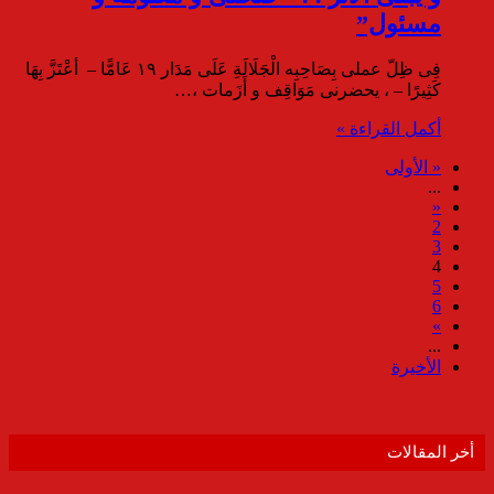
مسئول”
فِى ظِلّ عملى بِصَاحِبِه الْجَلَالَةِ عَلَى مَدَار ١٩ عَامًّا – أعْتَزَّ بِهَا
كَثِيرًا – ، يحضرنى مَوَاقِف و أَزَمات ،…
أكمل القراءة »
« الأولى
...
«
2
3
4
5
6
»
...
الأخيرة
أخر المقالات