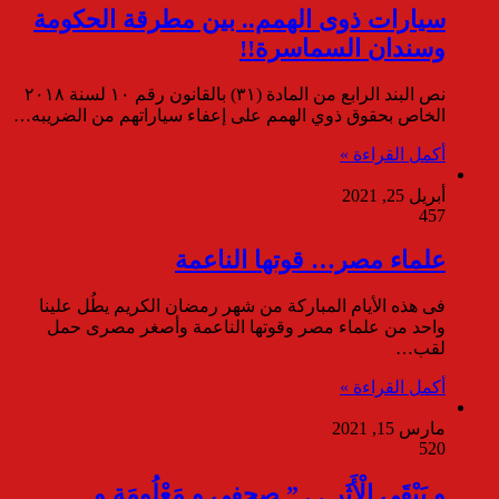
سيارات ذوى الهمم.. بين مطرقة الحكومة
وسندان السماسرة!!
نص البند الرابع من المادة (٣١) بالقانون رقم ١٠ لسنة ٢٠١٨
الخاص بحقوق ذوي الهمم على إعفاء سياراتهم من الضريبه…
أكمل القراءة »
أبريل 25, 2021
457
علماء مصر… قوتها الناعمة
فى هذه الأيام المباركة من شهر رمضان الكريم يطُل علينا
واحد من علماء مصر وقوتها الناعمة وأصغر مصرى حمل
لقب…
أكمل القراءة »
مارس 15, 2021
520
و يَبْقَى الْأَثَر . . ” صحفى و مَعْلُومَة و