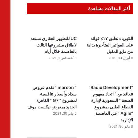
أكثر المقالات مشاهدة
الكهرباء تطبق ١٧٪ فوائد
UC للتطوير العقارى تستعد
على الفواتير المتأخرة بداية
لاطلاق مشروعها الثالث
من مايو المقبل
بالعاصمة خلال أيام
أبريل 13, 2019
أغسطس 1, 2021
“Radix Development”
” marcon ” تقدم عروض
تتعاقد مع ” اتحاد مفهوم
سداد وأسعار تنافسية
الصحة ” السعودية لإدارة
لمشروع ” G7 ” القاهرة
القطاع الطبى بمشروع
الجديد بمعرض نيكست موف
“Agile ” فى العاصمة
مايو 30, 2021
الإدارية
مايو 30, 2021