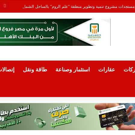
ع مستجدات مشروع تنمية وتطوير منطقة “علم الروم” بالساحل الشمالي
كات
عقارات
استثمار وصناعة
طاقة ونقل
إتصالا