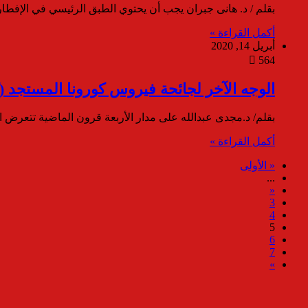
بقلم / د. هانى جبران يجب أن يحتوي الطبق الرئيسي في الإفطا
أكمل القراءة »
أبريل 14, 2020
564
الوجه الآخر لجائحة فيروس كورونا المستجد (كوف
بقلم/ د.مجدى عبدالله على مدار الأربعة قرون الماضية تتعرض 
أكمل القراءة »
« الأولى
...
«
3
4
5
6
7
»