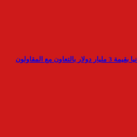
السويدى إليكتريك : بدعم القيادة السياسية تمكنا من الفوز بمناقصة إنشاء سد روفيجني في تنزانيا بقيمة 3 مليار دولار بالتعاون مع المقاولون