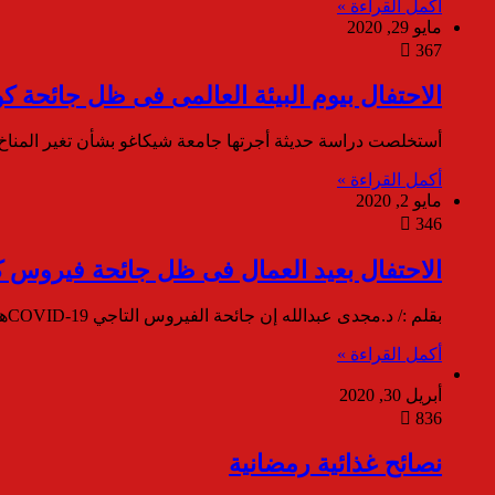
أكمل القراءة »
مايو 29, 2020
367
الاحتفال بيوم البيئة العالمى فى ظل جائحة كو
أستخلصت دراسة حديثة أجرتها جامعة شيكاغو بشأن تغير المناخ أنه بحلول عام 2100 ستقتل التغيرات ا
أكمل القراءة »
مايو 2, 2020
346
الاحتفال بعيد العمال فى ظل جائحة فيروس ك
بقلم :/ د.مجدى عبدالله إن جائحة الفيروس التاجي COVID-19هو أزمة الصحة العالمية في عصرنا الحالى وأكبر تحد واجهه العالم منذ…
أكمل القراءة »
أبريل 30, 2020
836
نصائح غذائية رمضانية