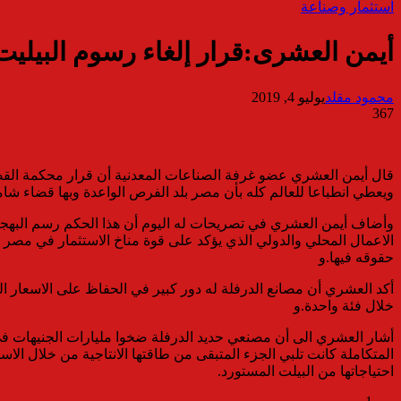
استثمار وصناعة
أيمن العشرى:قرار إلغاء رسوم البيليت
محمود مقلد
يوليو 4, 2019
367
قال أيمن العشري عضو غرفة الصناعات المعدنية أن قرار محكمة القضاء
ويعطي انطباعا للعالم كله بأن مصر بلد الفرص الواعدة وبها قضاء شامخ
وأضاف أيمن العشري في تصريحات له اليوم أن هذا الحكم رسم البهجة ع
الاعمال المحلي والدولي الذي يؤكد على قوة مناخ الاستثمار في مصر ل
حقوقه فيها.و
أكد العشري أن مصانع الدرفلة له دور كبير في الحفاظ على الاسعار ال
خلال فئة واحدة.و
أشار العشري الى أن مصنعي حديد الدرفلة ضخوا مليارات الجنيهات في 
المتكاملة كانت تلبي الجزء المتبقى من طاقتها الانتاجية من خلال الاس
احتياجاتها من البيلت المستورد.