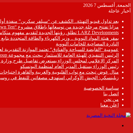
الجمعة, أغسطس 7 2026
أخبار عاجلة
بعد تداول فيديو التهنئة.. الكشف عن “سيلفر سكرين” منفذة أو
مزايا تفتتح مرحلة جديدة من توسعاتها بإطلاق مشروع “Town Ten ” بعرابى الجديدة بمدينة العبور
LARZ Developments تطلق رؤيتها الجديدة لتقديم مفهوم متكامل للتطوير العقاري في مصر
بمقر هيئة المواد النووية .. وزير الكهرباء والطاقة المتجددة يت
النادرة المصاحبة للخامات النووية
عمومية “القابضة للسياحة والفنادق” تعتمد الموازنة التقديرية لعام 6/2027
الرئيس التنفيذي للهيئة العامة للاستثمار يبحث مع مجموعة Hirdaramani Group السريلانكية خطط التوسع في السوق المصرية
المركز الإعلامي لمجلس الوزراء يستعرض تفاصيل طرح وزارة ال
رئيس الوزراء يستقبل المدير العام لمنظمة اليونسكو
منال عوض تبحث مع نواب القليوبية والغربية والقاهرة احتياجات
زيلينسكي: الجيش الأوكراني استهدف مصفاتين للنفط في روسيا
سياسة الخصوصية
اتصل بنا
من نحن
اعلن معنا
القائمة