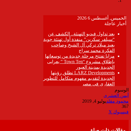
الوسوم
أيمن العشرى
محمود مقلد
يوليو 4, 2019
367
ڤايبر
طباعة
تيلقرام
واتساب
مشاركة
فيسبوك
‫X
عبر
البريد
مقالات ذات صلة