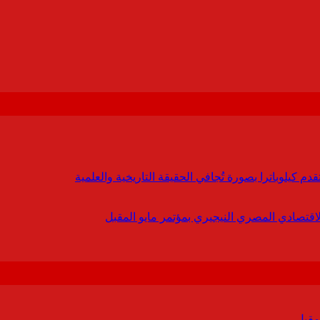
 كيلوباترا بصورة تُجافي الحقيقة التاريخية والعلمية
لاقتصادي المصري النيجيري بمؤتمر مايو المقبل