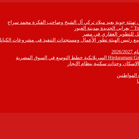
ل تهنئة جوية بعيد ميلاد تركي آل الشيخ وصاحب الفكرة محمد سراج
ابع مع رئيس الهيئة تطور الأعمال ومستجدات التنفيذ فى مشروعات الكيانا
202
إسكان وحدات سكنية بنظام الإيجار
 المواطنين