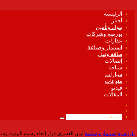
الرئيسية
أخبار
بنوك وتأمين
بورصة وشركات
عقارات
استثمار وصناعة
طاقة ونقل
إتصالات
سياحة
سيارات
منوعات
فيديو
المقالات
فيسبوك
ملخص
الموقع
بحث
RSS
عن
الرئيسية
/
استثمار وصناعة
/
أيمن العشرى:قرار إلغاء رسوم البيليت رسال