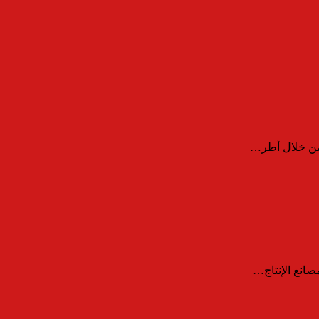
 من خلال أطر…
صانع الإنتاج…