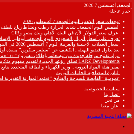
الجمعة, أغسطس 7 2026
أخبار عاجلة
توقعات سعر الذهب اليوم الجمعة 7 أغسطس 2026
الطقس اليوم الجمعة.. شديد الحرارة رطب ونشاط رياح يلطف الأ
اعرف سعر الدولار الآن في البنك الأهلي وبنك مصر وCIB
تعرف على أسعار الريال السعودي اليوم الجمعة.. أبوظبي الإسلا
أسعار العملات الأجنبية والعربية اليوم 7 أغسطس 2026 في البنوك المصرية
بعد تداول فيديو التهنئة.. الكشف عن “سيلفر سكرين” منفذة أو
مزايا تفتتح مرحلة جديدة من توسعاتها بإطلاق مشروع “Town Ten ” بعرابى الجديدة بمدينة العبور
LARZ Developments تطلق رؤيتها الجديدة لتقديم مفهوم متكامل للتطوير العقاري في مصر
بمقر هيئة المواد النووية .. وزير الكهرباء والطاقة المتجددة يت
النادرة المصاحبة للخامات النووية
عمومية “القابضة للسياحة والفنادق” تعتمد الموازنة التقديرية لعام 6/2027
سياسة الخصوصية
اتصل بنا
من نحن
اعلن معنا
القائمة