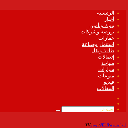
الرئيسية
أخبار
بنوك وتأمين
بورصة وشركات
عقارات
استثمار وصناعة
طاقة ونقل
إتصالات
سياحة
سيارات
منوعات
فيديو
المقالات
فيسبوك
ملخص
الموقع
بحث
RSS
عن
الرئيسية
/
2026
/
يونيو
/
03