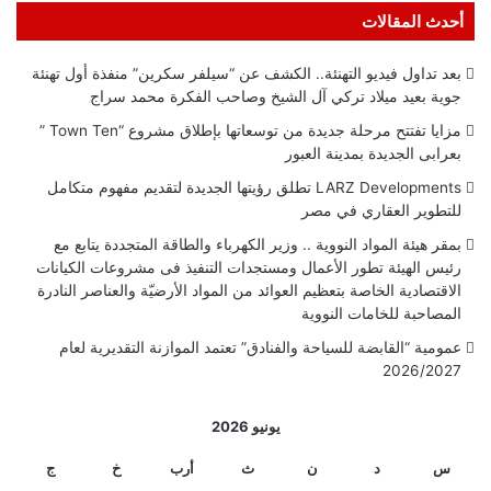
أحدث المقالات
بعد تداول فيديو التهنئة.. الكشف عن “سيلفر سكرين” منفذة أول تهنئة
جوية بعيد ميلاد تركي آل الشيخ وصاحب الفكرة محمد سراج
مزايا تفتتح مرحلة جديدة من توسعاتها بإطلاق مشروع “Town Ten ”
بعرابى الجديدة بمدينة العبور
LARZ Developments تطلق رؤيتها الجديدة لتقديم مفهوم متكامل
للتطوير العقاري في مصر
بمقر هيئة المواد النووية .. وزير الكهرباء والطاقة المتجددة يتابع مع
رئيس الهيئة تطور الأعمال ومستجدات التنفيذ فى مشروعات الكيانات
الاقتصادية الخاصة بتعظيم العوائد من المواد الأرضيّة والعناصر النادرة
المصاحبة للخامات النووية
عمومية “القابضة للسياحة والفنادق” تعتمد الموازنة التقديرية لعام
2026/2027
يونيو 2026
س
د
ن
ث
أرب
خ
ج