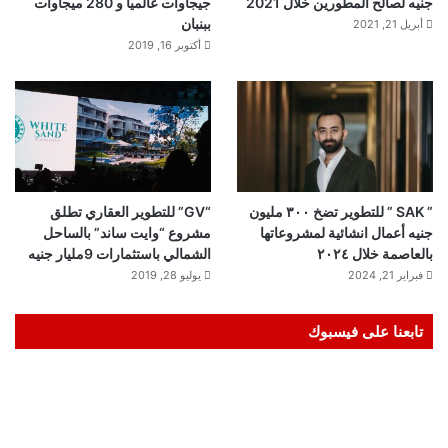
جنيه لصالح المطورين خلال 2021
جيجاوات عالميا و 280 ميجاوات
ببنبان
أبريل 21, 2021
أكتوبر 16, 2019
” SAK ” للتطوير تضخ ٣٠٠ مليون
“GV” للتطوير العقاري تطلق
جنيه أعمال انشائية لمشروعاتها
مشروع “وايت ساند” بالساحل
بالعاصمة خلال ٢٠٢٤
الشمالي باستثمارات 9مليار جنيه
فبراير 21, 2024
يوليو 28, 2019
تابعنا على فيسبوك