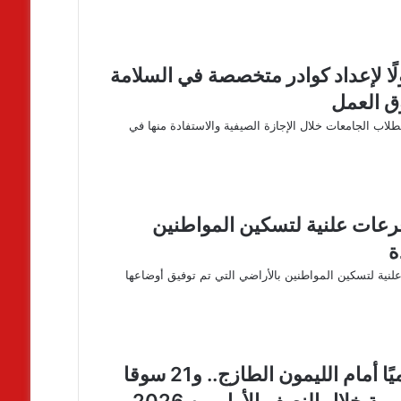
ولًا لإعداد كوادر متخصصة في السلامة
ق العمل
لطلاب الجامعات خلال الإجازة الصيفية والاستفادة منها في
سكان”: 15 و16 يونيو الجاري.. إجراء 4 قرعات علنية لتسكين المواطنين
ة
كان والمرافق والمجتمعات العمرانية إجراء 4 قرعات علنية لتسكين المواطنين بالأراضي التي تم توفيق أوضاعها
وزير الزراعة يعلن فتح السوق الأفغاني رسميًا أمام الليمون الطازج.. و21 سوقا
ة خلال النصف الأول من 2026