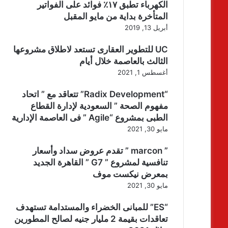
الكهرباء تطبق ١٧٪ فوائد على الفواتير
المتأخرة بداية من مايو المقبل
أبريل 13, 2019
UC للتطوير العقارى تستعد لاطلاق مشروعها
الثالث بالعاصمة خلال أيام
أغسطس 1, 2021
“Radix Development” تتعاقد مع ” اتحاد
مفهوم الصحة ” السعودية لإدارة القطاع
الطبى بمشروع “Agile ” فى العاصمة الإدارية
مايو 30, 2021
” marcon ” تقدم عروض سداد وأسعار
تنافسية لمشروع ” G7 ” القاهرة الجديد
بمعرض نيكست موف
مايو 30, 2021
“ES” للمبانى الخضراء والمستدامة تستهدف
تعاقدات بقيمة 2 مليار جنيه لصالح المطورين