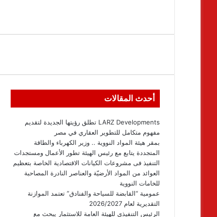
أحدث المقالات
LARZ Developments تطلق رؤيتها الجديدة لتقديم
مفهوم متكامل للتطوير العقاري في مصر
بمقر هيئة المواد النووية .. وزير الكهرباء والطاقة
المتجددة يتابع مع رئيس الهيئة تطور الأعمال ومستجدات
التنفيذ فى مشروعات الكيانات الاقتصادية الخاصة بتعظيم
العوائد من المواد الأرضيّة والعناصر النادرة المصاحبة
للخامات النووية
عمومية “القابضة للسياحة والفنادق” تعتمد الموازنة
التقديرية لعام 2026/2027
الرئيس التنفيذي للهيئة العامة للاستثمار يبحث مع