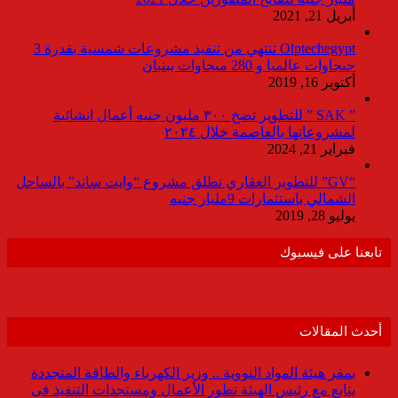
أبريل 21, 2021
Olptechegypt تنتهي من تنفيذ مشروعات شمسية بقدرة 3
جيجاوات عالميا و 280 ميجاوات ببنبان
أكتوبر 16, 2019
” SAK ” للتطوير تضخ ٣٠٠ مليون جنيه أعمال انشائية
لمشروعاتها بالعاصمة خلال ٢٠٢٤
فبراير 21, 2024
“GV” للتطوير العقاري تطلق مشروع “وايت ساند” بالساحل
الشمالي باستثمارات 9مليار جنيه
يوليو 28, 2019
تابعنا على فيسبوك
أحدث المقالات
بمقر هيئة المواد النووية .. وزير الكهرباء والطاقة المتجددة
يتابع مع رئيس الهيئة تطور الأعمال ومستجدات التنفيذ فى