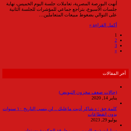
أنهت البورصة المصرية، تعاملات جلسة اليوم الخميس، نهاية
جلسات الأسبوع، بتراجع جماعي للمؤشرات للجلسة الثانية
على التوالي بضغوط مبيعات المتعاملين…
أكمل القراءة »
1
2
3
»
أخر المقالات
(حالات ضعف مخزون التبويض)
يناير 14, 2020
كلمة حق : د.شاكر أديت ماعليك .. لن ينسى التاريخ ١٠ سنوات
بدون انقطاعات
يوليو 29, 2023
سيارات ذوى الهمم.. بين مطرقة الحكومة وسندان