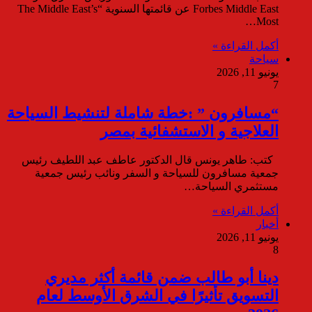
Forbes Middle East عن قائمتها السنوية “The Middle East’s
Most…
أكمل القراءة »
سياحة
يونيو 11, 2026
7
“مسافرون ” :خطة شاملة لتنشيط السياحة
العلاجية و الاستشفائية بمصر
كتب: طاهر يونس قال الدكتور عاطف عبد اللطيف رئيس
جمعية مسافرون للسياحة و السفر ونائب رئيس جمعية
مستثمري السياحة…
أكمل القراءة »
أخبار
يونيو 11, 2026
8
دينا أبو طالب ضمن قائمة أكثر مديري
التسويق تأثيرًا في الشرق الأوسط لعام