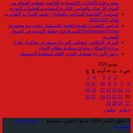
مشروعات الكيانات الاقتصادية الخاصة بتعظيم العوائد من
المواد الأرضيّة والعناصر النادرة المصاحبة للخامات النووية
عمومية “القابضة للسياحة والفنادق” تعتمد الموازنة التقديرية
لعام 2026/2027
الرئيس التنفيذي للهيئة العامة للاستثمار يبحث مع مجموعة
Hirdaramani Group السريلانكية خطط التوسع في السوق
المصرية
المركز الإعلامي لمجلس الوزراء يستعرض تفاصيل طرح
وزارة الإسكان وحدات سكنية بنظام الإيجار
رئيس الوزراء يستقبل المدير العام لمنظمة اليونسكو
يونيو 2026
س
د
ن
ث
أرب
خ
ج
5
4
3
2
1
12
11
10
9
8
7
6
19
18
17
16
15
14
13
26
25
24
23
22
21
20
30
29
28
27
« مايو
يوليو »
© حقوق النشر 2026، جميع الحقوق محفوظة |
مجلة النخبة
المصرية