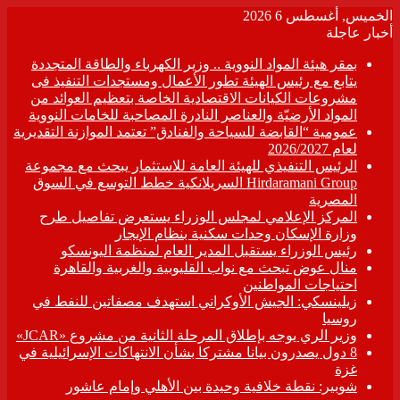
الخميس, أغسطس 6 2026
أخبار عاجلة
بمقر هيئة المواد النووية .. وزير الكهرباء والطاقة المتجددة
يتابع مع رئيس الهيئة تطور الأعمال ومستجدات التنفيذ فى
مشروعات الكيانات الاقتصادية الخاصة بتعظيم العوائد من
المواد الأرضيّة والعناصر النادرة المصاحبة للخامات النووية
عمومية “القابضة للسياحة والفنادق” تعتمد الموازنة التقديرية
لعام 2026/2027
الرئيس التنفيذي للهيئة العامة للاستثمار يبحث مع مجموعة
Hirdaramani Group السريلانكية خطط التوسع في السوق
المصرية
المركز الإعلامي لمجلس الوزراء يستعرض تفاصيل طرح
وزارة الإسكان وحدات سكنية بنظام الإيجار
رئيس الوزراء يستقبل المدير العام لمنظمة اليونسكو
منال عوض تبحث مع نواب القليوبية والغربية والقاهرة
احتياجات المواطنين
زيلينسكي: الجيش الأوكراني استهدف مصفاتين للنفط في
روسيا
وزير الري يوجه بإطلاق المرحلة الثانية من مشروع «JCAR»
8 دول يصدرون بيانا مشتركا بشأن الانتهاكات الإسرائيلية في
غزة
شوبير: نقطة خلافية وحيدة بين الأهلي وإمام عاشور