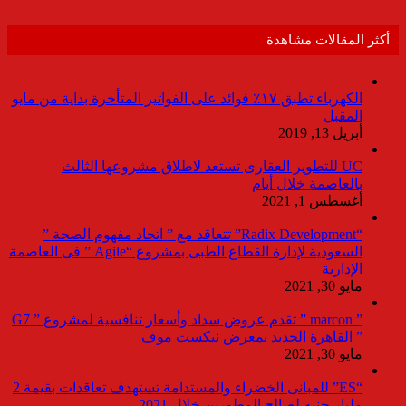
أكثر المقالات مشاهدة
الكهرباء تطبق ١٧٪ فوائد على الفواتير المتأخرة بداية من مايو
المقبل
أبريل 13, 2019
UC للتطوير العقارى تستعد لاطلاق مشروعها الثالث
بالعاصمة خلال أيام
أغسطس 1, 2021
“Radix Development” تتعاقد مع ” اتحاد مفهوم الصحة ”
السعودية لإدارة القطاع الطبى بمشروع “Agile ” فى العاصمة
الإدارية
مايو 30, 2021
” marcon ” تقدم عروض سداد وأسعار تنافسية لمشروع ” G7
” القاهرة الجديد بمعرض نيكست موف
مايو 30, 2021
“ES” للمبانى الخضراء والمستدامة تستهدف تعاقدات بقيمة 2
مليار جنيه لصالح المطورين خلال 2021