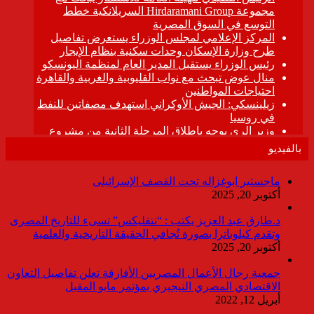
بالفيديو
ماجستير ابوغزاله تحت القصف الإسرائيلى
أكتوبر 20, 2025
د.طارق عبد العزيز يكتب : “نتفليكس” تسىء للتاريخ المصرى
وتقدم كيلوباترا بصورة تُجافي الحقيقة التاريخية والعلمية
أكتوبر 20, 2025
جمعية رجال الأعمال المصريين الأفارقة تعلن تفاصيل التعاون
الاقتصادي المصري النيجيري بمؤتمر مايو المقبل
أبريل 12, 2022