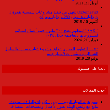
أبريل 21, 2021
Olptechegypt تنتهي من تنفيذ مشروعات شمسية بقدرة 3
جيجاوات عالميا و 280 ميجاوات ببنبان
أكتوبر 16, 2019
” SAK ” للتطوير تضخ ٣٠٠ مليون جنيه أعمال انشائية
لمشروعاتها بالعاصمة خلال ٢٠٢٤
فبراير 21, 2024
“GV” للتطوير العقاري تطلق مشروع “وايت ساند” بالساحل
الشمالي باستثمارات 9مليار جنيه
يوليو 28, 2019
تابعنا على فيسبوك
أحدث المقالات
بمقر هيئة المواد النووية .. وزير الكهرباء والطاقة المتجددة
يتابع مع رئيس الهيئة تطور الأعمال ومستجدات التنفيذ فى