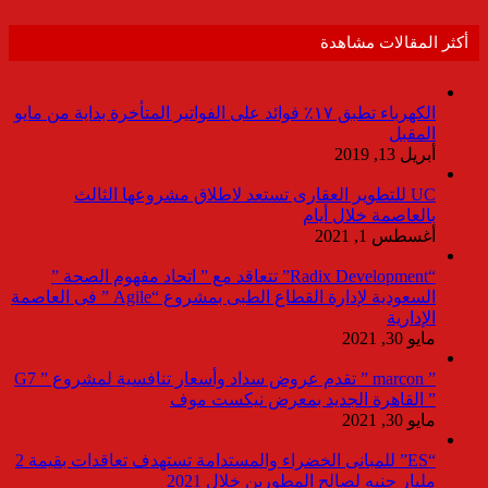
أكثر المقالات مشاهدة
الكهرباء تطبق ١٧٪ فوائد على الفواتير المتأخرة بداية من مايو
المقبل
أبريل 13, 2019
UC للتطوير العقارى تستعد لاطلاق مشروعها الثالث
بالعاصمة خلال أيام
أغسطس 1, 2021
“Radix Development” تتعاقد مع ” اتحاد مفهوم الصحة ”
السعودية لإدارة القطاع الطبى بمشروع “Agile ” فى العاصمة
الإدارية
مايو 30, 2021
” marcon ” تقدم عروض سداد وأسعار تنافسية لمشروع ” G7
” القاهرة الجديد بمعرض نيكست موف
مايو 30, 2021
“ES” للمبانى الخضراء والمستدامة تستهدف تعاقدات بقيمة 2
مليار جنيه لصالح المطورين خلال 2021