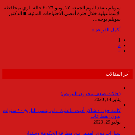
سويلم يتفقد اليوم الجمعة ١٢ يونيو ٢٠٢٦ حالة الري بمحافظة
الإسماعيلية خلال فترة أقصى الاحتياجات المائية، ■ الدكتور
سويلم يوجه…
أكمل القراءة »
1
2
»
أخر المقالات
(حالات ضعف مخزون التبويض)
يناير 14, 2020
كلمة حق : د.شاكر أديت ماعليك .. لن ينسى التاريخ ١٠ سنوات
بدون انقطاعات
يوليو 29, 2023
سيارات ذوى الهمم.. بين مطرقة الحكومة وسندان