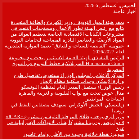
الخميس, أغسطس 6 2026
أخبار عاجلة
بمقر هيئة المواد النووية .. وزير الكهرباء والطاقة المتجددة
يتابع مع رئيس الهيئة تطور الأعمال ومستجدات التنفيذ فى
مشروعات الكيانات الاقتصادية الخاصة بتعظيم العوائد من
المواد الأرضيّة والعناصر النادرة المصاحبة للخامات النووية
عمومية “القابضة للسياحة والفنادق” تعتمد الموازنة التقديرية
لعام 2026/2027
الرئيس التنفيذي للهيئة العامة للاستثمار يبحث مع مجموعة
Hirdaramani Group السريلانكية خطط التوسع في السوق
المصرية
المركز الإعلامي لمجلس الوزراء يستعرض تفاصيل طرح
وزارة الإسكان وحدات سكنية بنظام الإيجار
رئيس الوزراء يستقبل المدير العام لمنظمة اليونسكو
منال عوض تبحث مع نواب القليوبية والغربية والقاهرة
احتياجات المواطنين
زيلينسكي: الجيش الأوكراني استهدف مصفاتين للنفط في
روسيا
وزير الري يوجه بإطلاق المرحلة الثانية من مشروع «JCAR»
8 دول يصدرون بيانا مشتركا بشأن الانتهاكات الإسرائيلية في
غزة
شوبير: نقطة خلافية وحيدة بين الأهلي وإمام عاشور