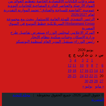
مشروعات الكيانات الاقتصادية الخاصة بتعظيم العوائد من
المواد الأرضيّة والعناصر النادرة المصاحبة للخامات النووية
عمومية “القابضة للسياحة والفنادق” تعتمد الموازنة التقديرية
لعام 2026/2027
الرئيس التنفيذي للهيئة العامة للاستثمار يبحث مع مجموعة
Hirdaramani Group السريلانكية خطط التوسع في السوق
المصرية
المركز الإعلامي لمجلس الوزراء يستعرض تفاصيل طرح
وزارة الإسكان وحدات سكنية بنظام الإيجار
رئيس الوزراء يستقبل المدير العام لمنظمة اليونسكو
يونيو 2026
س
د
ن
ث
أرب
خ
ج
5
4
3
2
1
12
11
10
9
8
7
6
19
18
17
16
15
14
13
26
25
24
23
22
21
20
30
29
28
27
« مايو
يوليو »
© حقوق النشر 2026، جميع الحقوق محفوظة |
مجلة النخبة
المصرية