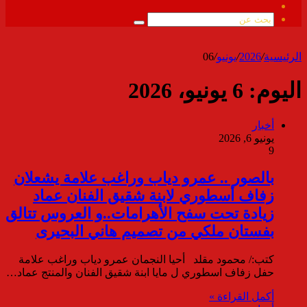
ملخص
الموقع
بحث
RSS
عن
الرئيسية
/
2026
/
يونيو
/
06
اليوم:
6 يونيو، 2026
أخبار
يونيو 6, 2026
9
بالصور .. عمرو دياب وراغب علامة يشعلان
زفاف أسطوري لابنة شقيق الفنان عماد
زيادة تحت سفح الأهرامات..و العروس تتالق
بفستان ملكي من تصميم هاني البحيرى
كتب:/ محمود مقلد أحيا النجمان عمرو دياب وراغب علامة
حفل زفاف اسطوري ل مايا ابنة شقيق الفنان والمنتج عماد…
أكمل القراءة »