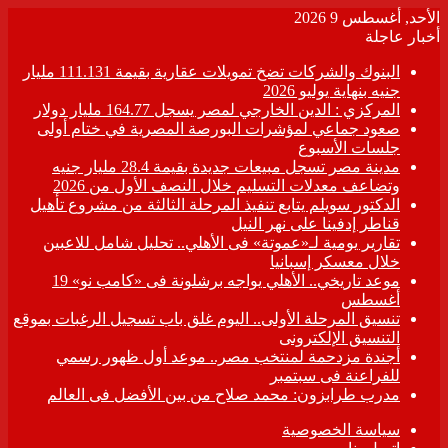
الأحد, أغسطس 9 2026
أخبار عاجلة
البنوك والشركات تضخ تمويلات عقارية بقيمة 111.131 مليار
جنيه بنهاية يوليو 2026
المركزي : الدين الخارجي لمصر يسجل 164.77 مليار دولار
صعود جماعي لمؤشرات البورصة المصرية في ختام أولى
جلسات الأسبوع
مدينة مصر تسجل مبيعات جديدة بقيمة 28.4 مليار جنيه
وتضاعف معدلات التسليم خلال النصف الأول من 2026
الدكتور سويلم يتابع تنفيذ المرحلة الثالثة من مشروع تأهيل
قناطر إدفينا على نهر النيل
تقارير يومية لـ«عموتة» فى الأهلي.. تحليل شامل للاعبين
خلال معسكر إسبانيا
موعد تاريخي.. الأهلي يواجه برشلونة فى «كامب نو» 19
أغسطس
تنسيق المرحلة الأولى.. اليوم غلق باب تسجيل الرغبات بموقع
التنسيق الإلكترونى
أجندة مزدحمة لمنتخب مصر.. موعد أول ظهور رسمي
للفراعنة فى سبتمبر
مدرب طرابزون: محمد صلاح من بين الأفضل فى العالم
سياسة الخصوصية