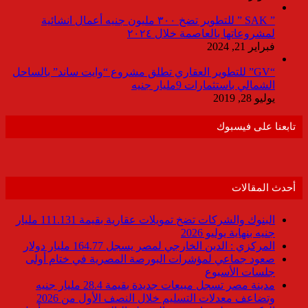
” SAK ” للتطوير تضخ ٣٠٠ مليون جنيه أعمال انشائية
لمشروعاتها بالعاصمة خلال ٢٠٢٤
فبراير 21, 2024
“GV” للتطوير العقاري تطلق مشروع “وايت ساند” بالساحل
الشمالي باستثمارات 9مليار جنيه
يوليو 28, 2019
تابعنا على فيسبوك
أحدث المقالات
البنوك والشركات تضخ تمويلات عقارية بقيمة 111.131 مليار
جنيه بنهاية يوليو 2026
المركزي : الدين الخارجي لمصر يسجل 164.77 مليار دولار
صعود جماعي لمؤشرات البورصة المصرية في ختام أولى
جلسات الأسبوع
مدينة مصر تسجل مبيعات جديدة بقيمة 28.4 مليار جنيه
وتضاعف معدلات التسليم خلال النصف الأول من 2026