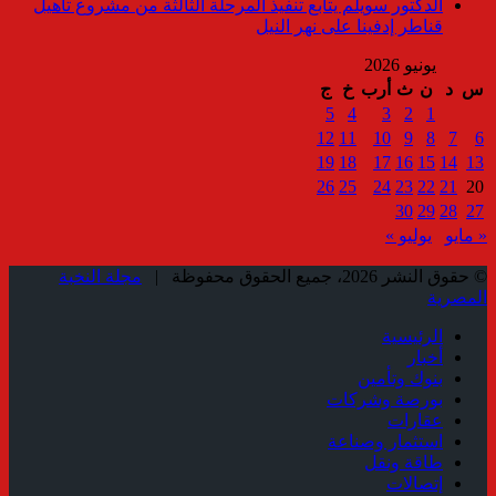
الدكتور سويلم يتابع تنفيذ المرحلة الثالثة من مشروع تأهيل
قناطر إدفينا على نهر النيل
يونيو 2026
س
د
ن
ث
أرب
خ
ج
5
4
3
2
1
12
11
10
9
8
7
6
19
18
17
16
15
14
13
26
25
24
23
22
21
20
30
29
28
27
« مايو
يوليو »
© حقوق النشر 2026، جميع الحقوق محفوظة |
مجلة النخبة
المصرية
الرئيسية
أخبار
بنوك وتأمين
بورصة وشركات
عقارات
استثمار وصناعة
طاقة ونقل
إتصالات