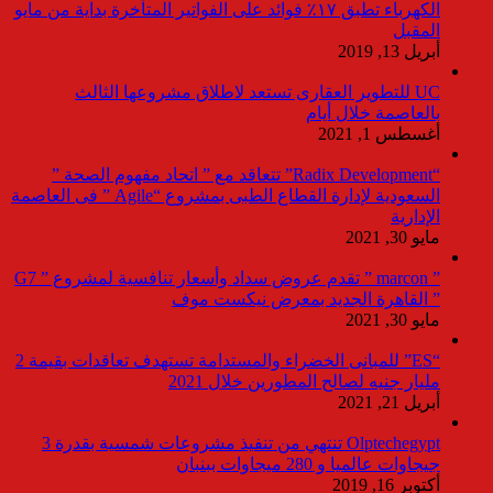
الكهرباء تطبق ١٧٪ فوائد على الفواتير المتأخرة بداية من مايو
المقبل
أبريل 13, 2019
UC للتطوير العقارى تستعد لاطلاق مشروعها الثالث
بالعاصمة خلال أيام
أغسطس 1, 2021
“Radix Development” تتعاقد مع ” اتحاد مفهوم الصحة ”
السعودية لإدارة القطاع الطبى بمشروع “Agile ” فى العاصمة
الإدارية
مايو 30, 2021
” marcon ” تقدم عروض سداد وأسعار تنافسية لمشروع ” G7
” القاهرة الجديد بمعرض نيكست موف
مايو 30, 2021
“ES” للمبانى الخضراء والمستدامة تستهدف تعاقدات بقيمة 2
مليار جنيه لصالح المطورين خلال 2021
أبريل 21, 2021
Olptechegypt تنتهي من تنفيذ مشروعات شمسية بقدرة 3
جيجاوات عالميا و 280 ميجاوات ببنبان
أكتوبر 16, 2019