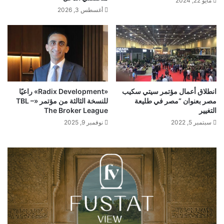
مايو 22, 2024
أغسطس 3, 2026
انطلاق أعمال مؤتمر سيتي سكيب
«Radix Development» راعيًا
مصر بعنوان “مصر في طليعة
للنسخة الثالثة من مؤتمر «TBL –
التغيير
The Broker League
سبتمبر 5, 2022
نوفمبر 9, 2025