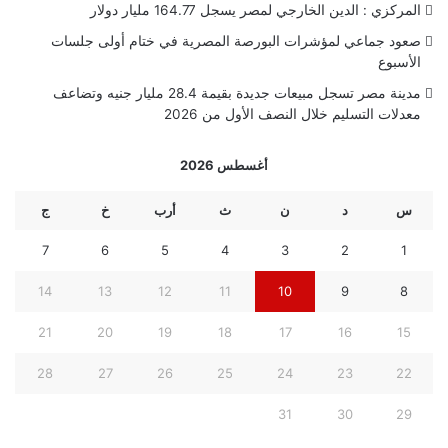
المركزي : الدين الخارجي لمصر يسجل 164.77 مليار دولار
صعود جماعي لمؤشرات البورصة المصرية في ختام أولى جلسات
الأسبوع
مدينة مصر تسجل مبيعات جديدة بقيمة 28.4 مليار جنيه وتضاعف
معدلات التسليم خلال النصف الأول من 2026
أغسطس 2026
س
د
ن
ث
أرب
خ
ج
7
6
5
4
3
2
1
14
13
12
11
10
9
8
21
20
19
18
17
16
15
28
27
26
25
24
23
22
31
30
29