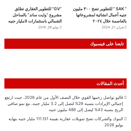
” SAK ” للتطوير تضخ ٣٠٠ مليون
“GV” للتطوير العقاري تطلق
جنيه أعمال انشائية لمشروعاتها
مشروع “وايت ساند” بالساحل
بالعاصمة خلال ٢٠٢٤
الشمالي باستثمارات 9مليار جنيه
فبراير 21, 2024
يوليو 28, 2019
تابعنا على فيسبوك
أحدث المقالات
ڤاليو تواصل زخمها القوي خلال النصف الأول من عام 2026، حيث ارتفع
إجمالي الإيرادات بنسبة 29% لتصل إلى 3.2 مليار جنيه، مع نمو صافي
الربح بنسبة 43% ليصل إلى 486 مليون جنيه
البنوك والشركات تضخ تمويلات عقارية بقيمة 111.131 مليار جنيه بنهاية
يوليو 2026