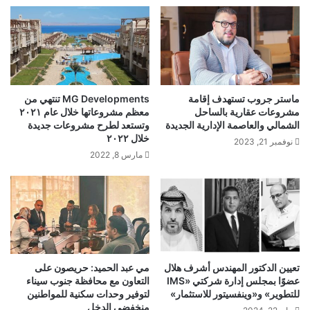
ماستر جروب تستهدف إقامة
MG Developments تنتهي من
مشروعات عقارية بالساحل
معظم مشروعاتها خلال عام ٢٠٢١
الشمالي والعاصمة الإدارية الجديدة
وتستعد لطرح مشروعات جديدة
خلال ٢٠٢٢
نوفمبر 21, 2023
مارس 8, 2022
تعيين الدكتور المهندس أشرف هلال
مي عبد الحميد: حريصون على
عضوًا بمجلس إدارة شركتي «IMS
التعاون مع محافظة جنوب سيناء
للتطوير» و«وينفسيتور للاستثمار»
لتوفير وحدات سكنية للمواطنين
منخفضي الدخل