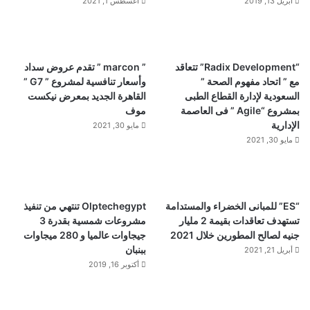
أبريل 13, 2019
أغسطس 1, 2021
“Radix Development” تتعاقد
” marcon ” تقدم عروض سداد
مع ” اتحاد مفهوم الصحة ”
وأسعار تنافسية لمشروع ” G7 ”
السعودية لإدارة القطاع الطبى
القاهرة الجديد بمعرض نيكست
بمشروع “Agile ” فى العاصمة
موف
الإدارية
مايو 30, 2021
مايو 30, 2021
“ES” للمبانى الخضراء والمستدامة
Olptechegypt تنتهي من تنفيذ
تستهدف تعاقدات بقيمة 2 مليار
مشروعات شمسية بقدرة 3
جنيه لصالح المطورين خلال 2021
جيجاوات عالميا و 280 ميجاوات
ببنبان
أبريل 21, 2021
أكتوبر 16, 2019