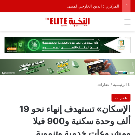
المركزي : الدين الخارجي لمصر يسجل 164.77 مليار دولار
القائمة
الرئيسية
/
عقارات
عقارات
الإسكان» تستهدف إنهاء نحو 19
ألف وحدة سكنية و900 فيلا
ومشروعات خدمية وتنموية