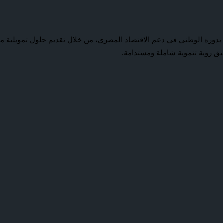
عكس هذا التوجه التزام البنك التجاري الدولي – مصر سي أي بي (CIB) بدوره الوطني في دعم الاقتصاد المصري
يق رؤية تنموية شاملة ومستدامة.