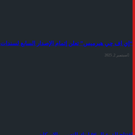
“إي اف چي هيرميس” تعلن إتمام الإصدار السابع لسندات توريق بقيمة 1.56 مليار جنيه لصالح شركة ب
سبتمبر 2, 2025
افتتاح الفرع الـ 96 لبنك التعمير والإسكان