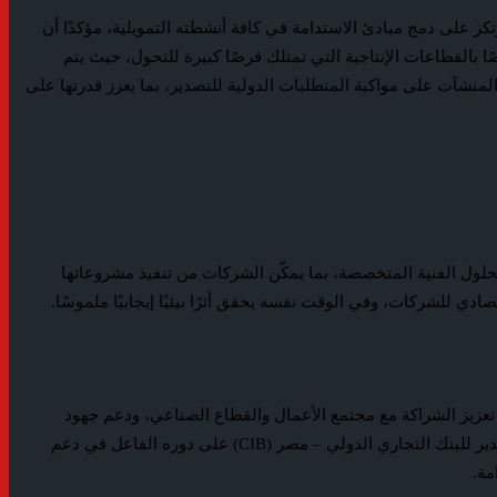
 على دمج مبادئ الاستدامة في كافة أنشطته التمويلية، مؤكدًا أن
ا بالقطاعات الإنتاجية التي تمتلك فرصًا كبيرة للتحول، حيث يتم
لمنشآت على مواكبة المتطلبات الدولية للتصدير، بما يعزز قدرتها على
حلول الفنية المتخصصة، بما يمكّن الشركات من تنفيذ مشروعاتها
دي للشركات، وفي الوقت نفسه يحقق أثرًا بيئيًا إيجابيًا ملموسًا.
ضان، والذي يعكس حرص البنك على تعزيز الشراكة مع مجتمع الأعمال والقطاع الصناعي، ودعم جهود
التحول نحو ممارسات أكثر استدامة داخل مختلف القطاعات الإنتاجية. ومن جانبها، توجهت جمعية مستثمري العاشر من رمضان بخالص الشكر والتقدير للبنك التجاري الدولي – مصر (CIB) على دوره الفاعل في دعم
مة.