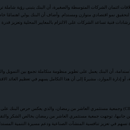
ت ائتمان الشركات المتوسطة والصغيرة، أن البنك يتبنى رؤية شاملة ترتكز
 لتحقيق نمو اقتصادي متوازن ومستدام. وأضاف أن البنك يولي اهتمامًا خاصً
ادات فنية تساعد الشركات على الالتزام بالمعايير المحلية وتعزيز قدرة ا
استدامة، أن البنك يعمل على تطوير منظومة متكاملة تجمع بين التمويل وال
و إدارة الموارد، مشيرةً إلى أن هذا التكامل يسهم في تعظيم العائد الاقتصا
ويأتي هذا في ضوء التعاون المشترك بين البنك التجاري الدولي – مصر (CIB) وجمعية مستثمري العاشر من رم
تسهم في تعزيز تنافسية المنشآت الصناعية ودعم مسيرة التنمية المستدا