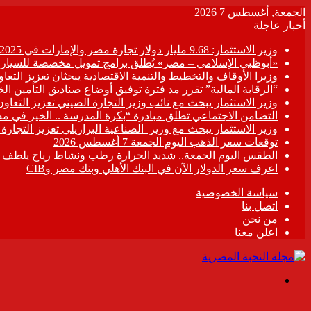
الجمعة, أغسطس 7 2026
أخبار عاجلة
وزير الاستثمار: 9.68 مليار دولار تجارة مصر والإمارات في 2025
«أبوظبي الإسلامي – مصر» يُطلق برامج تمويل مخصصة للسيارات
وزيرا الأوقاف والتخطيط والتنمية الاقتصادية يبحثان تعزيز التع
“الرقابة المالية” تقرر مد فترة توفيق أوضاع صناديق التأمين الخاصة حتى 31 د
وزير الاستثمار يبحث مع نائب وزير التجارة الصيني تعزيز التعا
التضامن الاجتماعي تطلق مبادرة “بكرة المدرسة .. الخير في م
وزير الاستثمار يبحث مع وزير الصناعية البرازيلي تعزيز التجارة
توقعات سعر الذهب اليوم الجمعة 7 أغسطس 2026
الطقس اليوم الجمعة.. شديد الحرارة رطب ونشاط رياح يلطف الأ
اعرف سعر الدولار الآن في البنك الأهلي وبنك مصر وCIB
سياسة الخصوصية
اتصل بنا
من نحن
اعلن معنا
القائمة