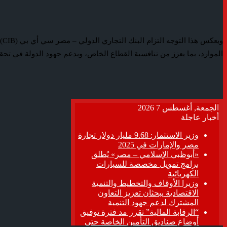
وي
الموارد، بما يعزز من تنافسية القطاع الخاص، ويدعم جهود الدولة في تحق