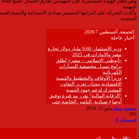
المهمة.
وأكدت الشركة على التزامها المستمر بمبادئ الاستدامة والتنمية المس
المتحدة.
محمود مقلد
مايو 21, 2024
201
ڤايبر
طباعة
تيلقرام
واتساب
مشاركة
فيسبوك
‫X
عبر
البريد