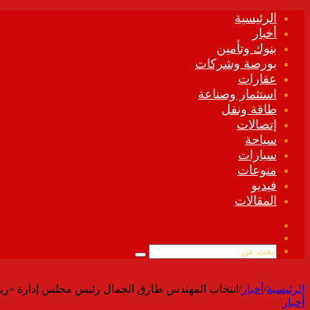
الرئيسية
أخبار
بنوك وتأمين
بورصة وشركات
عقارات
استثمار وصناعة
طاقة ونقل
إتصالات
سياحة
سيارات
منوعات
فيديو
المقالات
فيسبوك
ملخص
الموقع
بحث
RSS
عن
الرئيسية
/
أخبار
/
انتخاب المهندس طارق الجمال رئيس مجلس إدارة «ريدك
أخبار