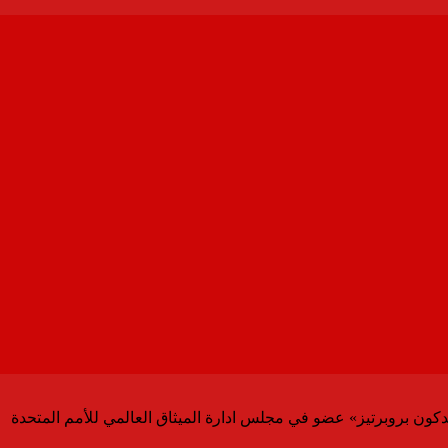
ون بروبرتيز» عضو في مجلس ادارة الميثاق العالمي للأمم المتحدة