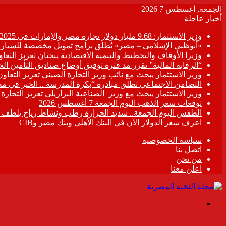
الجمعة, أغسطس 7 2026
أخبار عاجلة
وزير الاستثمار: 9.68 مليار دولار تجارة مصر والإمارات في 2025
«أبوظبي الإسلامي – مصر» يُطلق برامج تمويل مخصصة للسيارات
وزيرا الأوقاف والتخطيط والتنمية الاقتصادية يبحثان تعزيز التع
“الرقابة المالية” تقرر مد فترة توفيق أوضاع صناديق التأمين الخاصة حتى 31 د
وزير الاستثمار يبحث مع نائب وزير التجارة الصيني تعزيز التعا
التضامن الاجتماعي تطلق مبادرة “بكرة المدرسة .. الخير في م
وزير الاستثمار يبحث مع وزير الصناعية البرازيلي تعزيز التجارة
توقعات سعر الذهب اليوم الجمعة 7 أغسطس 2026
الطقس اليوم الجمعة.. شديد الحرارة رطب ونشاط رياح يلطف الأ
اعرف سعر الدولار الآن في البنك الأهلي وبنك مصر وCIB
سياسة الخصوصية
اتصل بنا
من نحن
اعلن معنا
القائمة