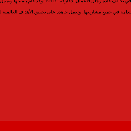
وفي إطار جهوده المستمرة، فإن المهندس طارق الجمال عضوً
تدامة في جميع مشاريعها، وتعمل جاهدة على تحقيق الأهداف العالمية ل