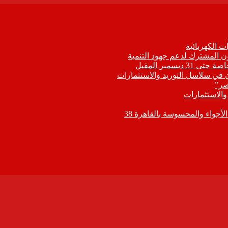
 الكهربائية
اون المشترك لدعم جهود التنمية
يسمبر المقبل
ون في سلاسل التوريد والاستثمارات
صر”
 والاستثمارات
جواء والمحسوسة بالقاهرة 38