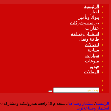
الرئيسية
أخبار
بنوك وتأمين
بورصة وشركات
عقارات
استثمار وصناعة
طاقة ونقل
إتصالات
سياحة
سيارات
منوعات
فيديو
المقالات
فيسبوك
ملخص
الموقع
بحث
RSS
عن
الرئيسية
/
استثمار وصناعة
/
باستخدام 18 رافعة هيدروليكية ومشاركة 800 من خبراء الإنشاءات والفنيين تتويج قبة ساحة الوصل أهم معالم إكسبو 2020 دبي
استثمار وصناعة
توب