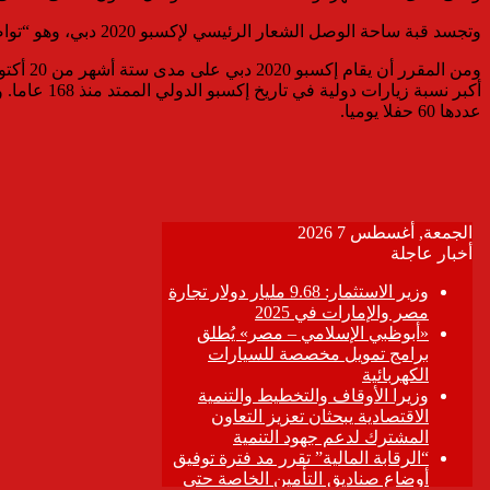
وتجسد قبة ساحة الوصل الشعار الرئيسي لإكسبو 2020 دبي، وهو “تواصل العقول وصنع المستقبل” لكونها ثمرة تعاون دولي بإسهامات من شركات من 13 بلدا.
عددها 60 حفلا يوميا.