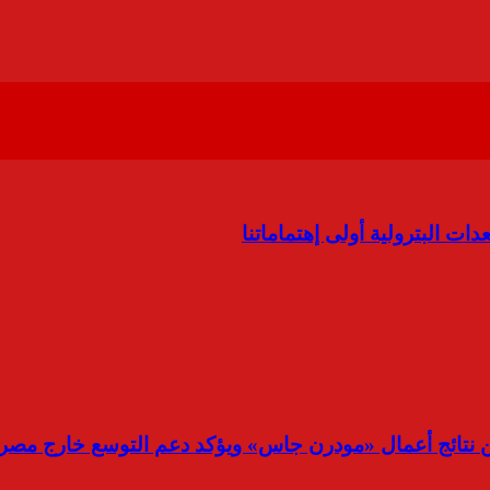
دات البترولية أولى إهتماماتنا
ُثمن نتائج أعمال «مودرن جاس» ويؤكد دعم التوسع خارج مصر