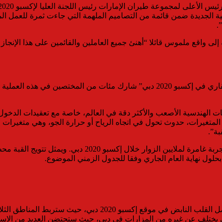
انية الجديدة ضمن قائمة من التصاميم الملهمة التي جاءت ثمرة للعمل 
.
إلى واقع ملموس قائلا “أهنئ جميع العاملين والقائمين على هذا الإنجاز ا
وقال المهندس أحمد الخطيب، الرئيس التنفيذي للتطوير والتسليم العقاري في إكسبو 020
الهندسية الأصعب والأكثر دقة في العالم، خاصة مع تعقيدات الدخول 
لمتغيرات، حدوث تحول في اتجاه الرياح أو حرارة الجو، وهي متغيرات قد 
ة”.
وستكون قبة الوصل شاشة عرض مبتكرة بنطاق 360 درجة، ما يوف
وتجسد كلمة الوصل معاني الاتصال والتواصل، لذا، ستكون ساحة الوص
تلف عن غيره من المزارات في دبي، حيث ستحتضن العديد من الاستعر