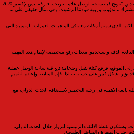
وقال سمو الشيخ أحمد بن سعيد آل مكتوم رئيس هيئة دبي للطيران الرئيس الأعلى لمجموعة طيران الإمارات رئيس اللجنة العليا لإكسبو 2020 دبي “تتويج قبة ساحة الوصل علامة تاريخية فارقة ليس لإكسبو 2020
المشترك والدؤوب ورؤية قيادتنا الرشيدة، وهي مثال حقيقي على ما
لكبير الذي سيتبوأ مكانه مع باقي المنجزات العمرانية المتميزة التي
2 دبي” شارك مئات من المختصين في هذه العملية البالغة الدقة واستخدموا معدات رفع متخصصة لإتمام هذه المهمة
إلى الموقع، فرفع كتلة بثقل وضخامة تاج قبة ساحة الوصل عملية
تؤثر بشكل كبير على حساباتنا، لذا، فإن المتابعة وإعادة التقييم
ر تجربة غامرة لملايين الزوار خلال إكسبو 2020 دبي. ويمثل تتويج القبة محطة بالغة الأهمية في رحلة التحضير لاستضافة الحدث الدولي، مع
ل القلب النابض في موقع إكسبو 2020 دبي، حيث ستربط المناطق الثلاث، وستكون نقطة الالتقاء الرئيسية للزوار خلال الحدث الدولي،
اضات المبهرة والمناظر الطبيعية.