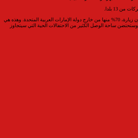
ومن المقرر أن يقام إكسبو 2020 دبي على مدى ستة أشهر من 20 أكتوبر 2020 إلى العاشر من إبريل 2021، ومن المتوقع أن يستقطب 25 مليون زيارة، 70% منها من خارج دولة الإمارات العربية المتحدة. وهذه هي
دولية في تاريخ إكسبو الدولي الممتد منذ 168 عاما. وسيكون إكسبو 2020 دبي الحدث الأروع في العالم على مدى 173 يوما، وستحتضن ساحة الوصل الكثير من الاحتفالات الحية التي سيتجاوز