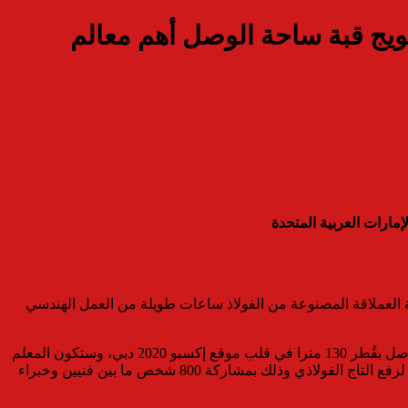
الإنشاءات والفنيين تتويج قبة ساحة الوصل أهم معالم
ي، واستغرقت عملية وضع التاج الضخم أعلى القبة العملاقة المصنوعة من الفولاذ ساعات طويلة من العمل الهندسي
ويصل حجم القبة إلى 724 ألف متر مكعب وارتفاعها إلى 67.5 مترا، متجاوزا طول برج بيزا المائل في إيطاليا. وتغطي القبةُ الفولاذية ساحةَ الوصل بقُطر 130 مترا في قلب موقع إكسبو 2020 دبي، وستكون المعلم
المعماري الأحدث في مدينة دبي، واستُخدمت 18 رافعة هيدروليكية، مدعومة بحبال شد من الصلب المتصلة بثمانية عشر من القوائم المؤقتة، لرفع التاج الفولاذي وذلك بمشاركة 800 شخص ما بين فنيين وخبراء