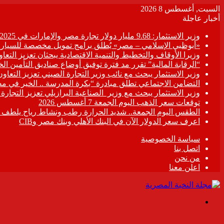
السبت, أغسطس 8 2026
أخبار عاجلة
وزير الاستثمار: 9.68 مليار دولار تجارة مصر والإمارات في 2025
«أبوظبي الإسلامي – مصر» يُطلق برامج تمويل مخصصة للسيارات
وزيرا الأوقاف والتخطيط والتنمية الاقتصادية يبحثان تعزيز التع
“الرقابة المالية” تقرر مد فترة توفيق أوضاع صناديق التأمين الخاصة حتى 31 د
وزير الاستثمار يبحث مع نائب وزير التجارة الصيني تعزيز التعا
التضامن الاجتماعي تطلق مبادرة “بكرة المدرسة .. الخير في م
وزير الاستثمار يبحث مع وزير الصناعية البرازيلي تعزيز التجارة
توقعات سعر الذهب اليوم الجمعة 7 أغسطس 2026
الطقس اليوم الجمعة.. شديد الحرارة رطب ونشاط رياح يلطف الأ
اعرف سعر الدولار الآن في البنك الأهلي وبنك مصر وCIB
سياسة الخصوصية
اتصل بنا
من نحن
اعلن معنا
القائمة