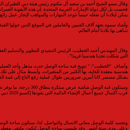
فحسب بل لكل دولة الإمارات العربية المتحدة. إن هذه الأيقونة العمر
يمكن لبلادنا أن تفعله حينما تتوحد المهارات والمواهب لإنجاز عمل رائع”
وأشاد سموه بجهد آلاف الفنيين والعاملين في الموقع الذين حولوا القبة 
تتباهى بها بلادنا أمام العالم.
التي شكلت تحديا هندسيا فريدا”.
وأضاف “الخطيب”: ” تتويج قبة ساحة الوصل حدث مذهل وأحد العمليات 
هندسية معقدة للغاية، بها الكثير من المتغيرات، وأبسط مثال على تلك ا
بشكل مستمر كانا أمرين ضروريين طوال عملية رفع التاج إلى قمة القب
قرب اكتمال جميع أعمال الإنشاء الدائمة التي يقودها إكسبو 2020 دبي بحلول نهاية العام الجاري وفقا للجدول الزمني الموضوع.
وعلى مدى ستة أشهر. وقد صُممت ساحة الوصل لتكون ملتقى مغطى يخ