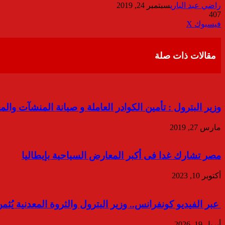
راضي عبد الباري
سبتمبر 24, 2019
407
ڤايبر
طباعة
تيلقرام
واتساب
مشاركة
فيسبوك
‫X
عبر
البريد
مقالات ذات صلة
وزير البترول : تأمين الكوادر العاملة و صيانة المنشآت والمع
مارس 27, 2019
مصر تشارك غدا فى أكبر المعارض السياحية بإيطاليا
أكتوبر 10, 2023
عبر الفيديو كونفرانس.. وزير البترول والثروة المعدنية ي
أبريل 19, 2026