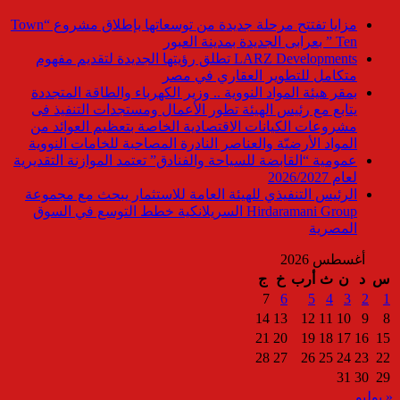
مزايا تفتتح مرحلة جديدة من توسعاتها بإطلاق مشروع “Town
Ten ” بعرابى الجديدة بمدينة العبور
LARZ Developments تطلق رؤيتها الجديدة لتقديم مفهوم
متكامل للتطوير العقاري في مصر
بمقر هيئة المواد النووية .. وزير الكهرباء والطاقة المتجددة
يتابع مع رئيس الهيئة تطور الأعمال ومستجدات التنفيذ فى
مشروعات الكيانات الاقتصادية الخاصة بتعظيم العوائد من
المواد الأرضيّة والعناصر النادرة المصاحبة للخامات النووية
عمومية “القابضة للسياحة والفنادق” تعتمد الموازنة التقديرية
لعام 2026/2027
الرئيس التنفيذي للهيئة العامة للاستثمار يبحث مع مجموعة
Hirdaramani Group السريلانكية خطط التوسع في السوق
المصرية
أغسطس 2026
س
د
ن
ث
أرب
خ
ج
7
6
5
4
3
2
1
14
13
12
11
10
9
8
21
20
19
18
17
16
15
28
27
26
25
24
23
22
31
30
29
« يوليو