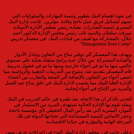
في ضوء اهتمام البنك بتطوير وتنمية المهارات والسلوكيات التي
تسهم لتشكيل فريق عمل ناجح وقادة مؤثرين، قامت إدارة البنك
المصري لتنمية الصادرات بقيادة رئيس مجلس الأدارة الأستاذة
ميرفت سلطان والسيد نائب رئيس مجلس الإدارة الدكتور أحمد
جلال، بالمشاركة مع لفيف من قيادات البنك في معسكر تدريبي
“Management Boot Camp”
ويهدف هذا المعسكر الي توفير مناخ من التعاون وتبادل الأدوار
والقيادة المشتركة من خلال عدة برامج منتقاه بعناية علي مستوي
عالمي منها ما تم في أجواء خارجية ومنها ما تم في فصول تدريبية.
قام المعسكر بتقديم عدد متنوع من التدريبات الذهنية والرياضية مما
اضفي أجواء من التعاون بالإضافة الي المتعة والتقارب بين أعضاء
الإدارة العليا للبنك مما يحسب لادارة البنك في خلق مناخ جيد للعمل
والمزيد من الإنتاج في أجواء إيجابية.
الجدير بالذكر ان هذا الاتجاه يعد طفرة في عالم التدريب في البنك
ونقلة تقوم بها الإدارة الحالية تستهدف المزيد من الاستثمار في
الموارد البشرية التي تعد رأس المال الحقيقي لأي مؤسسة ناجحة
وحجر الأساس للتنمية المستدامة التي تحتاجها الدولة في تلك
المرحلة الهامة والمؤثرة في حياتنا الاقتصادية.
وعلى جانب قرر مجلس إدارة البنك البدء فى إجراءات عرض مبنى