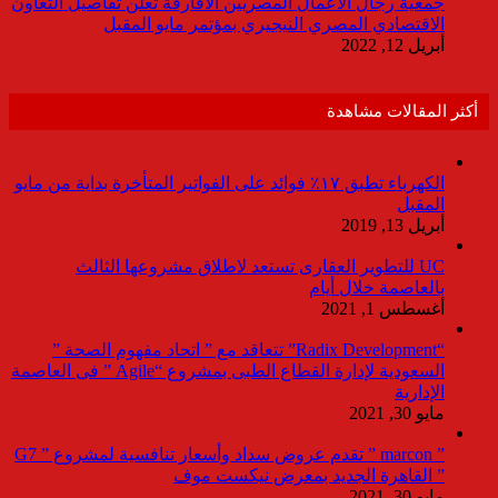
جمعية رجال الأعمال المصريين الأفارقة تعلن تفاصيل التعاون
الاقتصادي المصري النيجيري بمؤتمر مايو المقبل
أبريل 12, 2022
أكثر المقالات مشاهدة
الكهرباء تطبق ١٧٪ فوائد على الفواتير المتأخرة بداية من مايو
المقبل
أبريل 13, 2019
UC للتطوير العقارى تستعد لاطلاق مشروعها الثالث
بالعاصمة خلال أيام
أغسطس 1, 2021
“Radix Development” تتعاقد مع ” اتحاد مفهوم الصحة ”
السعودية لإدارة القطاع الطبى بمشروع “Agile ” فى العاصمة
الإدارية
مايو 30, 2021
” marcon ” تقدم عروض سداد وأسعار تنافسية لمشروع ” G7
” القاهرة الجديد بمعرض نيكست موف
مايو 30, 2021