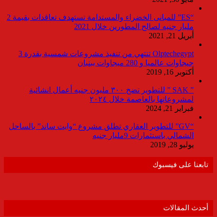
“ES” للمبانى الخضراء والمستدامة تستهدف تعاقدات بقيمة 2
مليار جنيه لصالح المطورين خلال 2021
أبريل 21, 2021
Olptechegypt تنتهي من تنفيذ مشروعات شمسية بقدرة 3
جيجاوات عالميا و 280 ميجاوات ببنبان
أكتوبر 16, 2019
” SAK ” للتطوير تضخ ٣٠٠ مليون جنيه أعمال انشائية
لمشروعاتها بالعاصمة خلال ٢٠٢٤
فبراير 21, 2024
“GV” للتطوير العقاري تطلق مشروع “وايت ساند” بالساحل
الشمالي باستثمارات 9مليار جنيه
يوليو 28, 2019
تابعنا على فيسبوك
أحدث المقالات