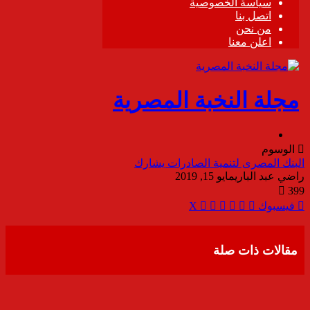
الوسوم
البنك المصرى لتنمية الصادرات يشارك
راضي عبد الباري
مايو 15, 2019
399
ڤايبر
مشاركة
تيلقرام
واتساب
طباعة
فيسبوك
‫X
عبر
البريد
مقالات ذات صلة