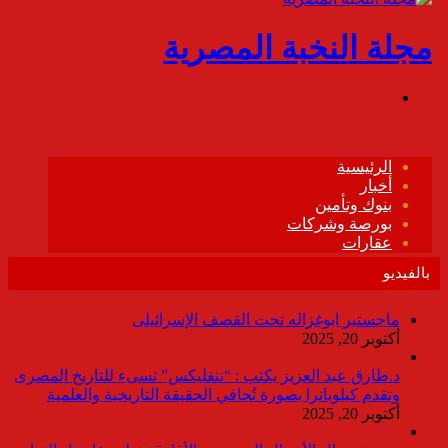
بالفيديو
ماجستير ابوغزاله تحت القصف الإسرائيلى
أكتوبر 20, 2025
د.طارق عبد العزيز يكتب : “نتفليكس” تسىء للتاريخ المصرى
وتقدم كيلوباترا بصورة تُجافي الحقيقة التاريخية والعلمية
أكتوبر 20, 2025