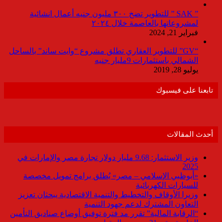
” SAK ” للتطوير تضخ ٣٠٠ مليون جنيه أعمال انشائية
لمشروعاتها بالعاصمة خلال ٢٠٢٤
فبراير 21, 2024
“GV” للتطوير العقاري تطلق مشروع “وايت ساند” بالساحل
الشمالي باستثمارات 9مليار جنيه
يوليو 28, 2019
تابعنا على فيسبوك
أحدث المقالات
وزير الاستثمار: 9.68 مليار دولار تجارة مصر والإمارات في
2025
«أبوظبي الإسلامي – مصر» يُطلق برامج تمويل مخصصة
للسيارات الكهربائية
وزيرا الأوقاف والتخطيط والتنمية الاقتصادية يبحثان تعزيز
التعاون المشترك لدعم جهود التنمية
“الرقابة المالية” تقرر مد فترة توفيق أوضاع صناديق التأمين