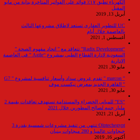
الكهرباء تطبق ١٧٪ فوائد على الفواتير المتأخرة بداية من مايو
المقبل
أبريل 13, 2019
UC للتطوير العقارى تستعد لاطلاق مشروعها الثالث
بالعاصمة خلال أيام
أغسطس 1, 2021
“Radix Development” تتعاقد مع ” اتحاد مفهوم الصحة ”
السعودية لإدارة القطاع الطبى بمشروع “Agile ” فى العاصمة
الإدارية
مايو 30, 2021
” marcon ” تقدم عروض سداد وأسعار تنافسية لمشروع ” G7
” القاهرة الجديد بمعرض نيكست موف
مايو 30, 2021
“ES” للمبانى الخضراء والمستدامة تستهدف تعاقدات بقيمة 2
مليار جنيه لصالح المطورين خلال 2021
أبريل 21, 2021
Olptechegypt تنتهي من تنفيذ مشروعات شمسية بقدرة 3
جيجاوات عالميا و 280 ميجاوات ببنبان
أكتوبر 16, 2019