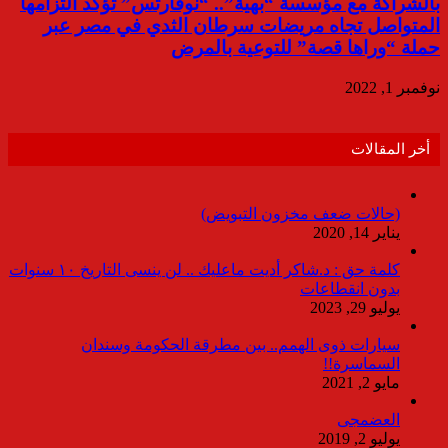
بالشراكة مع مؤسسة “بهية”.. “نوفارتس” تؤكد التزامها
المتواصل تجاه مريضات سرطان الثدي في مصر عبر
حملة “وراها قصة” للتوعية بالمرض
نوفمبر 1, 2022
أخر المقالات
(حالات ضعف مخزون التبويض)
يناير 14, 2020
كلمة حق : د.شاكر أديت ماعليك .. لن ينسى التاريخ ١٠ سنوات
بدون انقطاعات
يوليو 29, 2023
سيارات ذوى الهمم.. بين مطرقة الحكومة وسندان
السماسرة!!
مايو 2, 2021
العضمجى
يوليو 2, 2019