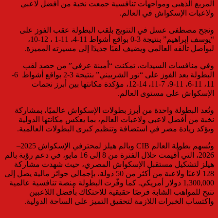
المربع الذهبي ومواجهات تنافسية جمعت نخبة من أفضل لاعبي
ولاعبات الإسكواش في العالم.
ونجح مصطفى عسل في التتويج بلقب البطولة عقب الفوز على
“يوسف إبراهيم” بنتيجة 3-0 بواقع أشواط 11-4، 11-1 ، 12-10،
ليواصل تألقه العالمي ويضيف لقبًا جديدًا إلى مسيرته المميزة.
وفي منافسات السيدات، تمكنت “أمينة عرفي” من حصد لقب
البطولة بعد الفوز على “نور الشربيني” بنتيجة 3-2 بواقع أشواط 6-
11، 11-6، 11-9، 7-11، 14-12، مؤكدة مكانتها بين أبرز نجمات
الإسكواش على مستوى العالم.
وتُعد البطولة واحدة من أبرز بطولات الإسكواش عالميًا، بمشاركة
نخبة من أفضل لاعبي ولاعبات العالم، بما يعكس مكانتها الدولية
ويؤكد ريادة مصر في استضافة وتنظيم كبرى البطولات العالمية.
وتُسهم بطولة العالم CIB وبالم هيلز لمحترفي الإسكواش 2025–
2026، التي أُقيمت خلال الفترة من 8 إلى 16 مايو، في دعم رؤية بالم
هيلز لتشكيل مستقبل الإسكواش المصري، حيث شهدت مشاركة
128 لاعبًا ولاعبة من أكثر من 50 دولة، بإجمالي جوائز مالية يصل إلى
1,300,000 دولار أمريكي. كما وفّرت البطولة منصة تنافسية عالمية
تتيح للمواهب الشابة فرصًا حقيقية للاحتكاك بأفضل اللاعبين
واكتساب الخبرات اللازمة لتحقيق التميز على الساحة الدولية.