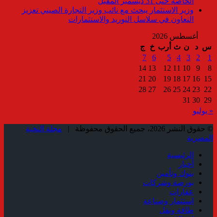
الخاصة حتى 31 ديسمبر المقبل
وزير الاستثمار يبحث مع نائب وزير التجارة الصيني تعزيز
التعاون في سلاسل التوريد والاستثمارات
أغسطس 2026
س
د
ن
ث
أرب
خ
ج
7
6
5
4
3
2
1
14
13
12
11
10
9
8
21
20
19
18
17
16
15
28
27
26
25
24
23
22
31
30
29
« يوليو
© حقوق النشر 2026، جميع الحقوق محفوظة |
مجلة النخبة
المصرية
الرئيسية
أخبار
بنوك وتأمين
بورصة وشركات
عقارات
استثمار وصناعة
طاقة ونقل