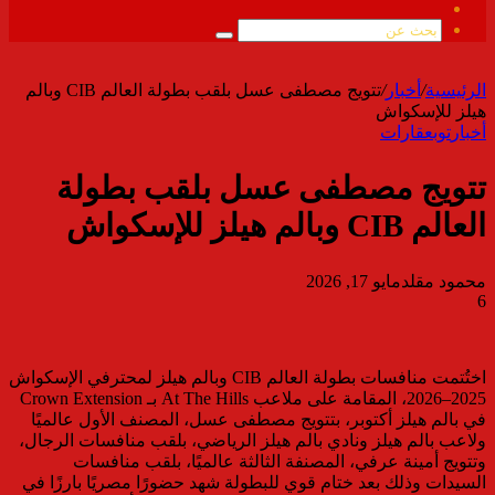
ملخص
الموقع
بحث
RSS
عن
الرئيسية
/
أخبار
/
تتويج مصطفى عسل بلقب بطولة العالم CIB وبالم
هيلز للإسكواش
أخبار
توب
عقارات
تتويج مصطفى عسل بلقب بطولة
العالم CIB وبالم هيلز للإسكواش
محمود مقلد
مايو 17, 2026
6
اختُتمت منافسات بطولة العالم CIB وبالم هيلز لمحترفي الإسكواش
2025–2026، المقامة على ملاعب At The Hills بـ Crown Extension
في بالم هيلز أكتوبر، بتتويج مصطفى عسل، المصنف الأول عالميًا
ولاعب بالم هيلز ونادي بالم هيلز الرياضي، بلقب منافسات الرجال،
وتتويج أمينة عرفي، المصنفة الثالثة عالميًا، بلقب منافسات
السيدات وذلك بعد ختام قوي للبطولة شهد حضورًا مصريًا بارزًا في