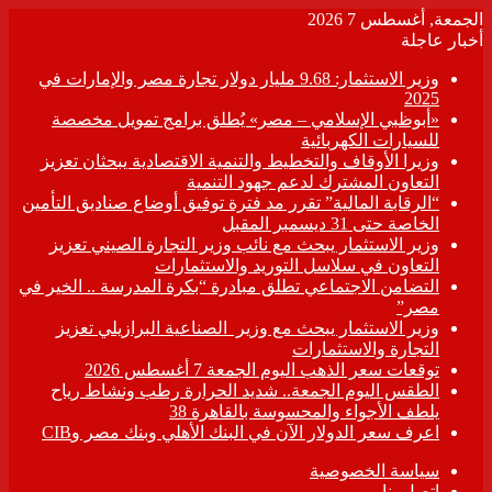
الجمعة, أغسطس 7 2026
أخبار عاجلة
وزير الاستثمار: 9.68 مليار دولار تجارة مصر والإمارات في
2025
«أبوظبي الإسلامي – مصر» يُطلق برامج تمويل مخصصة
للسيارات الكهربائية
وزيرا الأوقاف والتخطيط والتنمية الاقتصادية يبحثان تعزيز
التعاون المشترك لدعم جهود التنمية
“الرقابة المالية” تقرر مد فترة توفيق أوضاع صناديق التأمين
الخاصة حتى 31 ديسمبر المقبل
وزير الاستثمار يبحث مع نائب وزير التجارة الصيني تعزيز
التعاون في سلاسل التوريد والاستثمارات
التضامن الاجتماعي تطلق مبادرة “بكرة المدرسة .. الخير في
مصر”
وزير الاستثمار يبحث مع وزير الصناعية البرازيلي تعزيز
التجارة والاستثمارات
توقعات سعر الذهب اليوم الجمعة 7 أغسطس 2026
الطقس اليوم الجمعة.. شديد الحرارة رطب ونشاط رياح
يلطف الأجواء والمحسوسة بالقاهرة 38
اعرف سعر الدولار الآن في البنك الأهلي وبنك مصر وCIB
سياسة الخصوصية
اتصل بنا