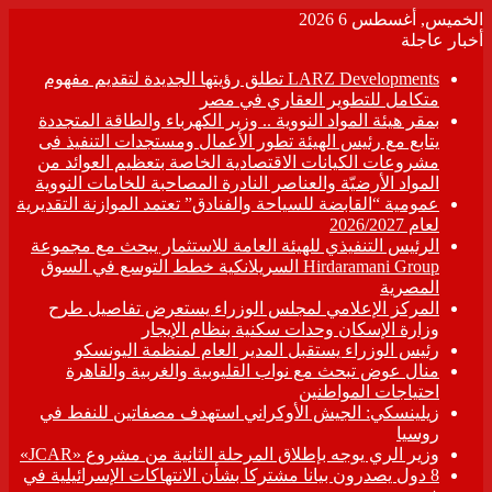
الخميس, أغسطس 6 2026
أخبار عاجلة
LARZ Developments تطلق رؤيتها الجديدة لتقديم مفهوم
متكامل للتطوير العقاري في مصر
بمقر هيئة المواد النووية .. وزير الكهرباء والطاقة المتجددة
يتابع مع رئيس الهيئة تطور الأعمال ومستجدات التنفيذ فى
مشروعات الكيانات الاقتصادية الخاصة بتعظيم العوائد من
المواد الأرضيّة والعناصر النادرة المصاحبة للخامات النووية
عمومية “القابضة للسياحة والفنادق” تعتمد الموازنة التقديرية
لعام 2026/2027
الرئيس التنفيذي للهيئة العامة للاستثمار يبحث مع مجموعة
Hirdaramani Group السريلانكية خطط التوسع في السوق
المصرية
المركز الإعلامي لمجلس الوزراء يستعرض تفاصيل طرح
وزارة الإسكان وحدات سكنية بنظام الإيجار
رئيس الوزراء يستقبل المدير العام لمنظمة اليونسكو
منال عوض تبحث مع نواب القليوبية والغربية والقاهرة
احتياجات المواطنين
زيلينسكي: الجيش الأوكراني استهدف مصفاتين للنفط في
روسيا
وزير الري يوجه بإطلاق المرحلة الثانية من مشروع «JCAR»
8 دول يصدرون بيانا مشتركا بشأن الانتهاكات الإسرائيلية في