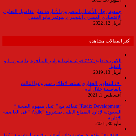
أكتوبر 20, 2025
جمعية رجال الأعمال المصريين الأفارقة تعلن تفاصيل التعاون
الاقتصادي المصري النيجيري بمؤتمر مايو المقبل
أبريل 12, 2022
أكثر المقالات مشاهدة
الكهرباء تطبق ١٧٪ فوائد على الفواتير المتأخرة بداية من مايو
المقبل
أبريل 13, 2019
UC للتطوير العقارى تستعد لاطلاق مشروعها الثالث
بالعاصمة خلال أيام
أغسطس 1, 2021
“Radix Development” تتعاقد مع ” اتحاد مفهوم الصحة ”
السعودية لإدارة القطاع الطبى بمشروع “Agile ” فى العاصمة
الإدارية
مايو 30, 2021
” marcon ” تقدم عروض سداد وأسعار تنافسية لمشروع ” G7