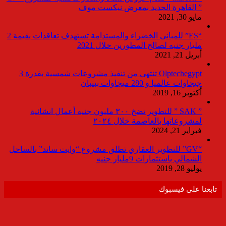
” القاهرة الجديد بمعرض نيكست موف
مايو 30, 2021
“ES” للمبانى الخضراء والمستدامة تستهدف تعاقدات بقيمة 2
مليار جنيه لصالح المطورين خلال 2021
أبريل 21, 2021
Olptechegypt تنتهي من تنفيذ مشروعات شمسية بقدرة 3
جيجاوات عالميا و 280 ميجاوات ببنبان
أكتوبر 16, 2019
” SAK ” للتطوير تضخ ٣٠٠ مليون جنيه أعمال انشائية
لمشروعاتها بالعاصمة خلال ٢٠٢٤
فبراير 21, 2024
“GV” للتطوير العقاري تطلق مشروع “وايت ساند” بالساحل
الشمالي باستثمارات 9مليار جنيه
يوليو 28, 2019
تابعنا على فيسبوك