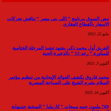
نبض السوق ببرنامج ” اللى بنى مصر ” تناقش تحركات
الاسعار بالقطاع العقارى
مايو 22, 2022
الفريق أول محمد ذكى يشهد تنفيذ المرحلة الختامية
للمناورة ” رعد-32 ” بالذخيرة الحية
أكتوبر 3, 2021
محمد فاروق يكشف العوائد الإيجابية من تنظيم مؤتمر
السلام بشرم الشيخ على السياحة المصرية
أكتوبر 16, 2025
700 مليون جنيه مبيعات ” كارنيليا ” السخنة حتىنهاية