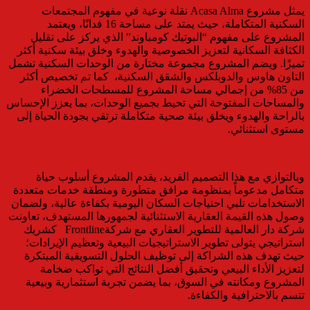
يمثل مشروع Acasa Alma نقلة نوعية في مفهوم المجتمعات
السكنية المتكاملة، حيث يمتد على مساحة 16 فدانًا، ويعتمد
المشروع على مفهوم “البوتيك كومباوند” الذي يركز على تقليل
الكثافة السكانية لتعزيز الخصوصية والهدوء وخلق بيئة سكنية أكثر
تميزًا. ويضم المشروع مجموعة مختارة من الوحدات السكنية تشمل
التاون هاوس والدوبلكس والشقق السكنية، كما تم تخصيص أكثر
من 85% من إجمالي مساحة المشروع للمسطحات الخضراء
والمساحات المفتوحة التي تحيط بجميع الوحدات، بما يعزز الإحساس
بالراحة والهدوء ويخلق بيئة صحية متكاملة ترتقي بجودة الحياة إلى
مستوى استثنائي.
وبالتوازي مع هذا التصميم الفريد، يقدم المشروع أسلوب حياة
متكامل مدعوماً بمنظومة مرافق متطورة ومنطقة خدمات متعددة
الاستخدامات تلبي احتياجات السكان اليومية بكفاءة عالية، ولضمان
وصول هذه القيمة العقارية الاستثنائية لجمهورها المستهدف، تعاونت
شركة دار العالمية للتطوير العقاري مع شركةFrontline كشريك
استراتيجي يتولى تطوير الاستراتيجيات البيعية وتعظيم الإيرادات؛
حيث تهدف هذه الشراكة إلى توظيف الحلول التسويقية المبتكرة
لتعزيز الأداء البيعي وتحقيق أفضل النتائج التي تواكب ضخامة
المشروع ومكانته في السوق، بما يضمن تجربة استثمارية وبيعية
تتسم بالاحترافية والكفاءة.