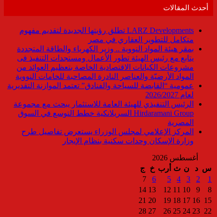
أحدث المقالات
LARZ Developments تطلق رؤيتها الجديدة لتقديم مفهوم
متكامل للتطوير العقاري في مصر
بمقر هيئة المواد النووية .. وزير الكهرباء والطاقة المتجددة
يتابع مع رئيس الهيئة تطور الأعمال ومستجدات التنفيذ فى
مشروعات الكيانات الاقتصادية الخاصة بتعظيم العوائد من
المواد الأرضيّة والعناصر النادرة المصاحبة للخامات النووية
عمومية “القابضة للسياحة والفنادق” تعتمد الموازنة التقديرية
لعام 2026/2027
الرئيس التنفيذي للهيئة العامة للاستثمار يبحث مع مجموعة
Hirdaramani Group السريلانكية خطط التوسع في السوق
المصرية
المركز الإعلامي لمجلس الوزراء يستعرض تفاصيل طرح
وزارة الإسكان وحدات سكنية بنظام الإيجار
أغسطس 2026
س
د
ن
ث
أرب
خ
ج
7
6
5
4
3
2
1
14
13
12
11
10
9
8
21
20
19
18
17
16
15
28
27
26
25
24
23
22