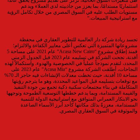
ظل متغيرات السوق الحالية، نركز على تقديم مشروع يحقق عائدًا
استثماريًا مستدامًا، بما يعزز من جاذبيته لدى العملاء ويدعم
مستويات الطلب عليه في السوق المصري من خلال تكامل الرؤية
مع استراتيجية المبيعات.”
تجسد ريادة شركة دار العالمية للتطوير العقاري في محفظة
مشروعاتها المتميزة التي تعكس أعلى معايير الكفاءة والالتزام؛
فمنذ إطلاق مشروع “Acasa New Cairo” عام 2021 على مساحة 5
أفدنة، نجحت الشركة في تسليمه عام 2023 قبل الجدول الزمني
المحدد، لتقدم نموذجاً عملياً في الخصوصية والهدوء. واستكمالاً لهذه
النجاحات، أطلقت الشركة مشروع “Acasa Mia” عام 2023 على
مساحة 10 أفدنة، حيث تخطت معدلات الإنشاءات فيه حاجز الـ 70%
مع توقعات بتسليمه قبل المواعيد المحددة، وهو ما يترجم رؤيتها
المتكاملة في بناء مجتمعات سكنية ذكية تجمع بين جودة التنفيذ
والقيمة المستدامة، وبما يدعم خططها التوسعية الطموحة وتوجهها
نحو الابتكار العمراني المتوافق مع استراتيجية الدولة للتنمية
المستدامة، معززةً بذلك مكانتها كأحد أبرز الأسماء الصاعدة
والموثوقة في السوق العقاري المصري.