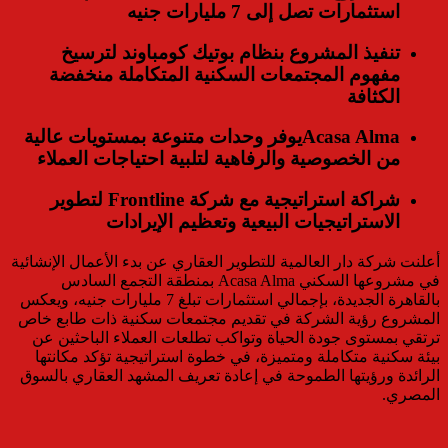
استثمارات تصل إلى 7 مليارات جنيه
تنفيذ المشروع بنظام بوتيك كومباوند لترسيخ
مفهوم المجتمعات السكنية المتكاملة منخفضة
الكثافة
Acasa Almaيوفر وحدات متنوعة بمستويات عالية
من الخصوصية والرفاهية لتلبية احتياجات العملاء
شراكة استراتيجية مع شركة Frontline لتطوير
الاستراتيجيات البيعية وتعظيم الإيرادات
أعلنت شركة دار العالمية للتطوير العقاري عن بدء الأعمال الإنشائية
في مشروعها السكني Acasa Alma بمنطقة التجمع السادس
بالقاهرة الجديدة، بإجمالي استثمارات تبلغ 7 مليارات جنيه، ويعكس
المشروع رؤية الشركة في تقديم مجتمعات سكنية ذات طابع خاص
ترتقي بمستوى جودة الحياة وتواكب تطلعات العملاء الباحثين عن
بيئة سكنية متكاملة ومتميزة، في خطوة استراتيجية تؤكد مكانتها
الرائدة ورؤيتها الطموحة في إعادة تعريف المشهد العقاري بالسوق
المصري.