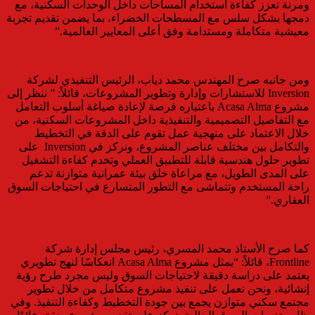
ومرنة تعزز كفاءة استخدام المساحات داخل الوحدات السكنية، مع
دمجها بشكل سلس مع المسطحات الخضراء، بما يضمن تقديم تجربة
معيشية متكاملة ومستدامة وفق أعلى المعايير العالمية.”
ومن جانبه صرح المهندس محمد دياب، الرئيس التنفيذي لشركة
Inversion للاستشارات وإدارة وتطوير المشروعات، قائلاً: ” ننظر إلى
مشروع Acasa Alma باعتباره فرصة لإعادة صياغة أسلوب التعامل
مع التفاصيل التصميمية والتنفيذية داخل المشروعات السكنية، من
خلال الاعتماد على منهجية عمل تقوم على الدقة في التخطيط
والتكامل بين مختلف عناصر المشروع، ونركز في Inversion على
تطوير حلول هندسية قابلة للتطبيق العملي وتخدم كفاءة التشغيل
على المدى الطويل، مع مراعاة خلق بيئة عمرانية متوازنة تدعم
راحة المستخدم وتتماشى مع التطور المتسارع في احتياجات السوق
العقاري.”
كما صرح الأستاذ محمد المسري، رئيس مجلس إدارة شركة
Frontline، قائلاً: “يمثل مشروع Acasa Alma انعكاسًا لنهج تطويري
يعتمد على دراسة دقيقة لاحتياجات السوق وليس مجرد طرح رؤية
إنشائية، ونحن نعمل على تنفيذ مشروع متكامل من خلال تطوير
مجتمع سكني متوازن يجمع بين جودة التخطيط وكفاءة التنفيذ. وفي