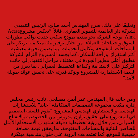
وتعليقًا على ذلك، صرح المهندس أحمد صالح، الرئيس التنفيذي
لشركة دار العالمية للتطوير العقاري، قائلاً: “يعكس مشروعAcasa
Alma توجه الشركة نحو تقديم نموذج سكني حديث يواكب تطورات
السوق واحتياجات العملاء، من خلال توفير بيئة متكاملة ترتكز على
المساحات المفتوحة وتكامل الخدمات، بما يضمن تجربة معيشية
أكثر استقرارًا وراحة للسكان. كما يجسد المشروع التزام الشركة
بتطبيق أعلى معايير الجودة في مختلف مراحل التنفيذ، إلى جانب
التركيز على الاستدامة وكفاءة التخطيط العمراني، بما يعزز من
القيمة الاستثمارية للمشروع ويؤكد قدرته على تحقيق عوائد طويلة
الأمد.”
ومن جانبه قال المهندس عمر أيمن مصيلحي، نائب رئيس مجلس
إدارة مكتب مجموعة التصميمات المتكاملة “جايد” للاستشارات
الهندسية والاستشاري الهندسي للمشروع: “تقوم فلسفة التصميم
في المشروع على تحقيق توازن مدروس بين الخصوصية والانفتاح
العمراني، من خلال رؤية تخطيطية دقيقة تستهدف الاستخدام الأمثل
للعناصر البنائية والمساحات المفتوحة، بما يحقق قيمة مضافة
حقيقية للموقع. كما تعتمد هذه الرؤية على حلول هندسية مبتكرة