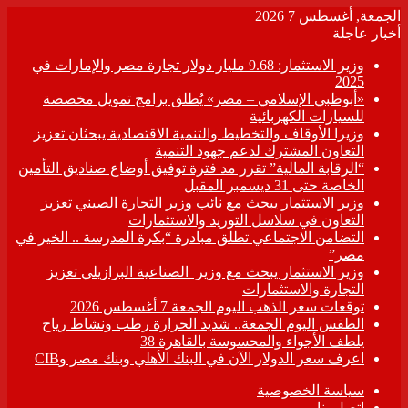
الجمعة, أغسطس 7 2026
أخبار عاجلة
وزير الاستثمار: 9.68 مليار دولار تجارة مصر والإمارات في
2025
«أبوظبي الإسلامي – مصر» يُطلق برامج تمويل مخصصة
للسيارات الكهربائية
وزيرا الأوقاف والتخطيط والتنمية الاقتصادية يبحثان تعزيز
التعاون المشترك لدعم جهود التنمية
“الرقابة المالية” تقرر مد فترة توفيق أوضاع صناديق التأمين
الخاصة حتى 31 ديسمبر المقبل
وزير الاستثمار يبحث مع نائب وزير التجارة الصيني تعزيز
التعاون في سلاسل التوريد والاستثمارات
التضامن الاجتماعي تطلق مبادرة “بكرة المدرسة .. الخير في
مصر”
وزير الاستثمار يبحث مع وزير الصناعية البرازيلي تعزيز
التجارة والاستثمارات
توقعات سعر الذهب اليوم الجمعة 7 أغسطس 2026
الطقس اليوم الجمعة.. شديد الحرارة رطب ونشاط رياح
يلطف الأجواء والمحسوسة بالقاهرة 38
اعرف سعر الدولار الآن في البنك الأهلي وبنك مصر وCIB
سياسة الخصوصية
اتصل بنا