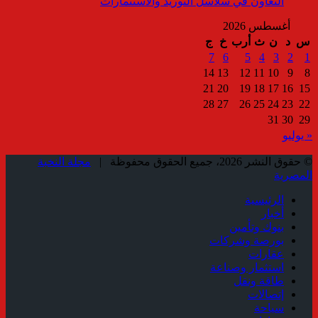
التعاون في سلاسل التوريد والاستثمارات
أغسطس 2026
س
د
ن
ث
أرب
خ
ج
7
6
5
4
3
2
1
14
13
12
11
10
9
8
21
20
19
18
17
16
15
28
27
26
25
24
23
22
31
30
29
« يوليو
© حقوق النشر 2026، جميع الحقوق محفوظة |
مجلة النخبة
المصرية
الرئيسية
أخبار
بنوك وتأمين
بورصة وشركات
عقارات
استثمار وصناعة
طاقة ونقل
إتصالات
سياحة