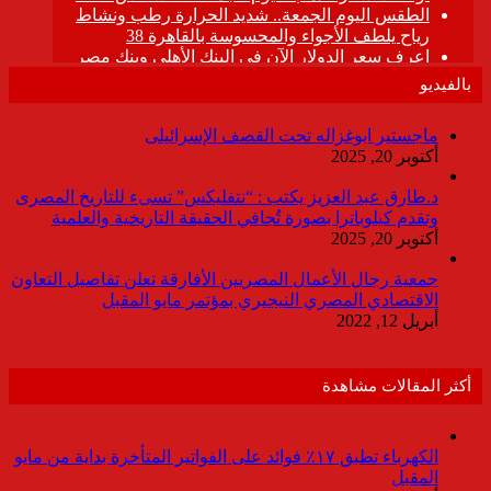
بالفيديو
ماجستير ابوغزاله تحت القصف الإسرائيلى
أكتوبر 20, 2025
د.طارق عبد العزيز يكتب : “نتفليكس” تسىء للتاريخ المصرى
وتقدم كيلوباترا بصورة تُجافي الحقيقة التاريخية والعلمية
أكتوبر 20, 2025
جمعية رجال الأعمال المصريين الأفارقة تعلن تفاصيل التعاون
الاقتصادي المصري النيجيري بمؤتمر مايو المقبل
أبريل 12, 2022
أكثر المقالات مشاهدة
الكهرباء تطبق ١٧٪ فوائد على الفواتير المتأخرة بداية من مايو
المقبل