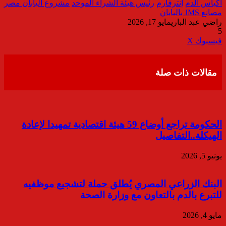
أكياس الدم
إنترفارم
رئيس هيئة الشراء الموحد
مشروع اليابان مصر
مصانع JMS باليابان
راضي عبد الباري
مايو 17, 2026
5
ڤايبر
طباعة
تيلقرام
واتساب
مشاركة
فيسبوك
‫X
عبر
البريد
مقالات ذات صلة
الحكومة تراجع أوضاع 59 هيئة اقتصادية تمهيدا لإعادة
الهيكلة..التفاصيل
يونيو 5, 2026
البنك الزراعي المصري يُطلق حملة لتشجيع موظفيه
للتبرع بالدم بالتعاون مع وزارة الصحة
مايو 4, 2026