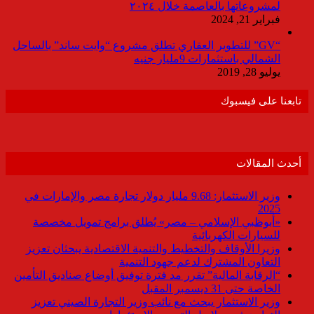
لمشروعاتها بالعاصمة خلال ٢٠٢٤
فبراير 21, 2024
“GV” للتطوير العقاري تطلق مشروع “وايت ساند” بالساحل
الشمالي باستثمارات 9مليار جنيه
يوليو 28, 2019
تابعنا على فيسبوك
أحدث المقالات
وزير الاستثمار: 9.68 مليار دولار تجارة مصر والإمارات في
2025
«أبوظبي الإسلامي – مصر» يُطلق برامج تمويل مخصصة
للسيارات الكهربائية
وزيرا الأوقاف والتخطيط والتنمية الاقتصادية يبحثان تعزيز
التعاون المشترك لدعم جهود التنمية
“الرقابة المالية” تقرر مد فترة توفيق أوضاع صناديق التأمين
الخاصة حتى 31 ديسمبر المقبل
وزير الاستثمار يبحث مع نائب وزير التجارة الصيني تعزيز