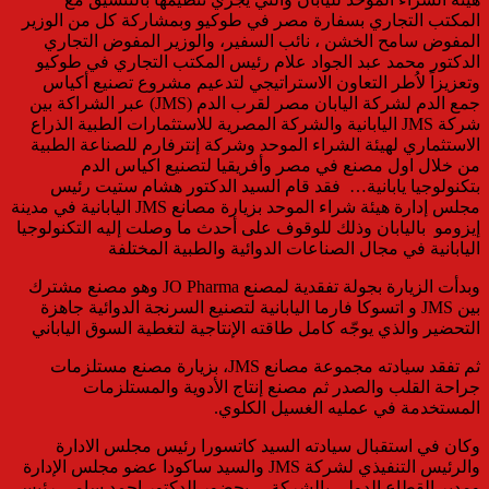
المكتب التجاري بسفارة مصر في طوكيو وبمشاركة كل من الوزير
المفوض سامح الخشن ، نائب السفير، والوزير المفوض التجاري
الدكتور محمد عبد الجواد علام رئيس المكتب التجاري في طوكيو
وتعزيزاً لاُطر التعاون الاستراتيجي لتدعيم مشروع تصنيع أكياس
جمع الدم لشركة اليابان مصر لقرب الدم (JMS) عبر الشراكة بين
شركة JMS اليابانية والشركة المصرية للاستثمارات الطبية الذراع
الاستثماري لهيئة الشراء الموحد وشركة إنترفارم للصناعة الطبية
من خلال اول مصنع في مصر وأفريقيا لتصنيع اكياس الدم
بتكنولوجيا يابانية… فقد قام السيد الدكتور هشام ستيت رئيس
مجلس إدارة هيئة شراء الموحد بزيارة مصانع JMS اليابانية في مدينة
إيزومو باليابان وذلك للوقوف على أحدث ما وصلت إليه التكنولوجيا
اليابانية في مجال الصناعات الدوائية والطبية المختلفة
وبدأت الزيارة بجولة تفقدية لمصنع JO Pharma وهو مصنع مشترك
بين JMS و اتسوكا فارما اليابانية لتصنيع السرنجة الدوائية جاهزة
التحضير والذي يوجّه كامل طاقته الإنتاجية لتغطية السوق الياباني
ثم تفقد سيادته مجموعة مصانع JMS، بزيارة مصنع مستلزمات
جراحة القلب والصدر ثم مصنع إنتاج الأدوية والمستلزمات
المستخدمة في عمليه الغسيل الكلوي.
وكان في استقبال سيادته السيد كاتسورا رئيس مجلس الادارة
والرئيس التنفيذي لشركة JMS والسيد ساكودا عضو مجلس الإدارة
ومدير القطاع الدولي بالشركة… بحضور الدكتور احمد سامي رئيس