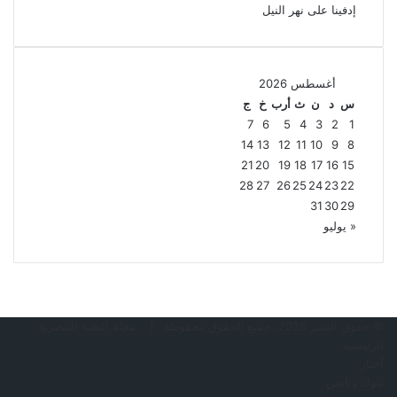
إدفينا على نهر النيل
أغسطس 2026
س
د
ن
ث
أرب
خ
ج
7
6
5
4
3
2
1
14
13
12
11
10
9
8
21
20
19
18
17
16
15
28
27
26
25
24
23
22
31
30
29
« يوليو
© حقوق النشر 2026، جميع الحقوق محفوظة |
مجلة النخبة المصرية
الرئيسية
أخبار
بنوك وتأمين