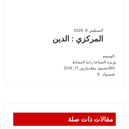
الوسوم
وزيرة السياحة رانيا المشاط
360
محمود مقلد
مارس 17, 2019
ڤايبر
واتساب
تيلقرام
طباعة
مشاركة
فيسبوك
‫X
عبر
البريد
مقالات ذات صلة