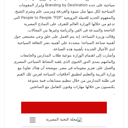
سياحية على حده Branding by Destination وإبراز المقومات
السياحية لكل منها مثل سيوة والغردقة ومرسى علم وشرم الشيخ،
والمفهوم الجديد للحملة الترويجية “People to People “P2P التى
تدعو من خلالها الوزارة العالم للتعرف على النماذج المصرية
الناجحة والمبدعة فى الفن والرياضة وغيرها من المجالات.
وقالت وزيرة السياحة، إنه يتم العمل على خلق وعى مجتمعى حول
أهمية صناعة السياحة؛ مشددة على أهمية نشر الثقافة السياحية
لدى الأجيال الجديدة بأهمية هذه الصناعة.
وأشارت إلى اهتمام الوزارة بتوعية طلاب المدارس والجامعات
وإلمامهم بمدى الدور الحيوى الذى يلعبه النشاط السياحى المصرى
والعمل على تعزيز مقوماته فى مصر. موضحة أن هناك تعاونا مع
وزارة التربية والتعليم لتطبيق أخلاقيات السياحة لغرس تلك القيم
فى طلبة المدارس من خلال تنظيم مسابقات فنية متنوعة
يكتسبون من خلالها مهارات وفنون التعامل مع السائحين
.