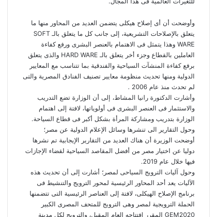
للتغيرات العالمية فى هذا المجال.
وأوضحت أن أى إصلاح هيكلى يتضمن العديد من المحاور منها ما
يتعلق بالإصلاحات التشريعية، إلى جانب كل ما يتعلق بالـ SOFT
WARE وهذا يتمثل فى الاهتمام بالعنصر البشرى ورفع كفاءة
العاملين بالقطاع وجزء أخر يتعلق بالـ HARD WARE والذى يتعلق
برفع كفاءة المنشآت السياحية والفندقية بما تتناسب مع المعايير
الدولية ومنها تحديث منظومة معايير تصنيف الفنادق المصرية والتى
لم تحدث منذ عام 2006 .
وأشارت الدكتورة رانيا المشاط، إلى أن الوزارة تضع التدريب
والاستثمار فى العنصر البشرى فى أولوياتها، لافتة إلى اهتمام
الوزارة بتدريب ومشاركة المرأة بشكل أكبر فى قطاع السياحة.
وحول التقارير الى تنشرها وسائل الإعلام الدولية عن مصر؛
أوضحت الوزيرة أن هناك العديد من التقارير الإيجابية تم نشرها
دوليا عن اختيار مصر من أفضل المقاصد السياحية لقضاء الإجازات
فيها خلال عام 2019.
وحول آليات الترويج السياحى لمصر؛ أشارت إلى أن تحديث هذه
الآليات يعد أحد المحاور الرئيسية لمحور الترويج والتنشيط فى
برنامج الإصلاح الهيكلى، لافتة إلى العناصر الرئيسية التى تتضمنها
الحملة الترويجية لمصر وهى الترويج للمتحف المصرى الكبير
GEM2020 المقرر افتتاحه العام المقبل، والترويج لكل مدينة