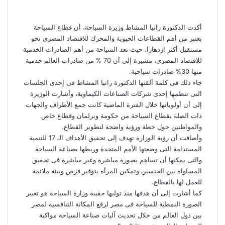
أكدت الدكتورة رانيا المشاط وزيرة السياحة، أن قطاع السياحة
يعتبر من أهم القطاعات الحيوية والمحرك للاقتصاد المصرى نحو
مستقبل أكثر ازدهارا، حيث تعد السياحة من أهم الصادرات الخدمية
للاقتصاد المصرى، مشيرة إلى أن 70 % من صادرات العالم خدمية
منها 30% صادرات سياحية.
جاء ذلك فى كلمة ألقتها الدكتورة رانيا المشاط فى إحدى الجلسات
التى تنظمها إحدى شركات الصناعات الكيماوية، وأشارت الوزيرة
إلى أن أولوياتها خلال الفترة الماضية كانت جمع الأطراف والجهات
ذات الصلة بقطاع السياحة من حكومة وبرلمان وقطاع خاص
والمواطنين حول خطة ورؤية واضحة لتطوير القطاع.
وأضافت أن رؤية الوزارة تهدف إلى تحقيق الأهداف الـ 17 للتنمية
المستدامة التى وضعتها الأمم المتحدة وربطها بصناعة السياحة
والتى يمكنها أن تساهم بصورة مباشرة وغير مباشرة فى تحقيق
المساواة بين الجنسين وتمكين المرأة بتوفير فرص وبيئة ملائمة
للعمل لها بالقطاع.
كما أشارت إلى أن هدفها منذ توليها حقيبة وزارة السياحة هو تغيير
الصورة النمطية للسياحة فى مصر لرفع المكانة التنافسية لمصر
بين دول العالم من خلال تحديث آليات صناعة السياحة مواكبة