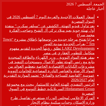
الجمعة, أغسطس 7 2026
أخبار عاجلة
أسعار العملات الأجنبية والعربية اليوم 7 أغسطس 2026 في
البنوك المصرية
بعد تداول فيديو التهنئة.. الكشف عن “سيلفر سكرين” منفذة
أول تهنئة جوية بعيد ميلاد تركي آل الشيخ وصاحب الفكرة
محمد سراج
مزايا تفتتح مرحلة جديدة من توسعاتها بإطلاق مشروع “Town
Ten ” بعرابى الجديدة بمدينة العبور
LARZ Developments تطلق رؤيتها الجديدة لتقديم مفهوم
متكامل للتطوير العقاري في مصر
بمقر هيئة المواد النووية .. وزير الكهرباء والطاقة المتجددة
يتابع مع رئيس الهيئة تطور الأعمال ومستجدات التنفيذ فى
مشروعات الكيانات الاقتصادية الخاصة بتعظيم العوائد من
المواد الأرضيّة والعناصر النادرة المصاحبة للخامات النووية
عمومية “القابضة للسياحة والفنادق” تعتمد الموازنة التقديرية
لعام 2026/2027
الرئيس التنفيذي للهيئة العامة للاستثمار يبحث مع مجموعة
Hirdaramani Group السريلانكية خطط التوسع في السوق
المصرية
المركز الإعلامي لمجلس الوزراء يستعرض تفاصيل طرح
وزارة الإسكان وحدات سكنية بنظام الإيجار