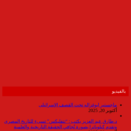
بالفيديو
ماجستير ابوغزاله تحت القصف الإسرائيلى
أكتوبر 20, 2025
د.طارق عبد العزيز يكتب : “نتفليكس” تسىء للتاريخ المصرى
وتقدم كيلوباترا بصورة تُجافي الحقيقة التاريخية والعلمية