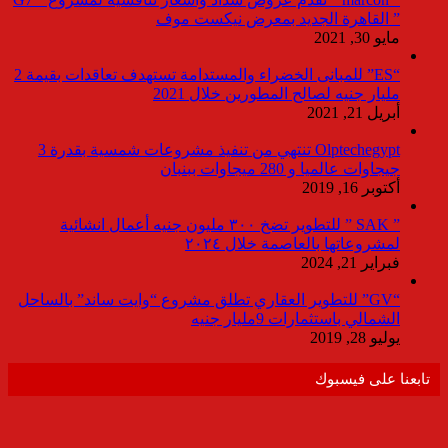
” القاهرة الجديد بمعرض نيكست موف
مايو 30, 2021
“ES” للمبانى الخضراء والمستدامة تستهدف تعاقدات بقيمة 2
مليار جنيه لصالح المطورين خلال 2021
أبريل 21, 2021
Olptechegypt تنتهي من تنفيذ مشروعات شمسية بقدرة 3
جيجاوات عالميا و 280 ميجاوات ببنبان
أكتوبر 16, 2019
” SAK ” للتطوير تضخ ٣٠٠ مليون جنيه أعمال انشائية
لمشروعاتها بالعاصمة خلال ٢٠٢٤
فبراير 21, 2024
“GV” للتطوير العقاري تطلق مشروع “وايت ساند” بالساحل
الشمالي باستثمارات 9مليار جنيه
يوليو 28, 2019
تابعنا على فيسبوك