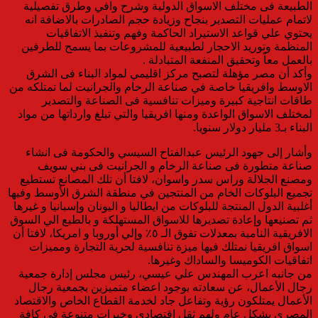
الطبيعة فى مختلف الاسواق الدولية وشرح وافي وطرق تفصيلية
لاتمام عمليات التصدير بنجاح وزيادة حجم الصادرات بالاضافة انه
يحتوي علي قواعد الاستيراد الحاكمة وفهم وتنفيذ الاتفاقيات
المنظمة وتوريد الاحجار لطبيعية للمشروعات بما يسمح للطرفين
بالعمل معاً وتحقيق المنفعة المتبادلة .
وأكد أن مصر مؤهلة لتصبح مركز اقليمي لمواد البناء فى الشرق
الاوسط وافريقيا خاصة في صناعة الرخام والجرانيت لما تمتلكه من
طاقات انتاجية كبيرة وميزات تنافسية فى الصناعة والتصدير
لمختلف الاسواق الواعدة ومنها افريقيا والتي تبلغ وارداتها من مواد
البناء بـ3 مليار دولار سنويا.
وأشار إلى جهود الرئيس عبدالفتاح السيسي والحكومة فى انشاء
صناعة متطورة فى صناعة الرخام و الجرانيت فى بني سويف
ومصنع الجلالة وراس سدر واسوان، لافتا أن تلك المصانع تستطيع
تجميع البلوكات الخام من المنتجين في منطقة الشرق الأوسط وفيها
أغلبية الدول المنتجة للبلوكات من ايطاليا و اليونان وإسبانيا و غيرها
ثم تصنيعها وإعادة تصديرها للاسواق المستهلكة و بالطبع الي السوق
الافريقية النامية بمعدلات تفوق الـ ٥٪‏ وإلي أوروبا و امريكا، لافتا أن
اسواق افريقيا نمتلك فيها ميزة تنافسية لحرية التجارة ومميزات
اتفاقيات الكوميسا والساداك وغيرها.
من جانبه اعرب المهندس علي عيسي، رئيس مجلس إدارة جمعية
رجال الأعمال، عن سعادته بوجود اعضاء متميزين بجمعية رجال
الأعمال يمتلكون رؤية وتفاعل جاد لخدمة القطاع الخاص والاقتصاد
المصري بشكل عام ولهم ثقل اقتصادي وخبرات متنوعة فى كافة