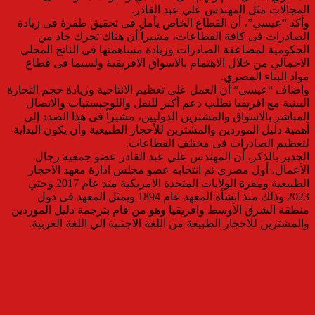
المجالات مثل المهندس علي عبد القادر.
وأكد “عيسي”، أن القطاع الخاص يأمل فى تحقيق طفرة فى زيادة
الصادرات فى كافة القطاعات، مشيراً أن هناك تحرك جاد من
الحكومية لمضاعفة الصادرات وزيادة مساهمتها فى الناتج المحلي
الاجمالي من خلال الاهتمام بالاسواق الافريقية ولسيما فى قطاع
مواد البناء المصري.
واضاف “عيسي” أن العمل على تعظيم الانتاجية وزيادة حجم التجارة
البينية مع افريقيا تطلب دعم أكبر للنقل واللوجيستيات والاتصال
المباشر بالاسواق والمشترين الدوليين، مشيراً فى هذا الصدد إلى
أهمية دليل الموردين والمشترين للأحجار الطبيعية وأن يكون البداية
لتعظيم الصادرات فى مختلف القطاعات.
الجدير بالذكر، أن المهندس علي عبد القادر عضو جمعية رجال
الأعمال، أول مصري تم انتخابه عضو مجلس ادارة معهد الاحجار
الطبيعية ومقرة الولايات المتحدة الامريكية منذ عام 2017 وحتي
2023 وذلك منذ انشأة المعهد عام 1894 ويمثل المعهد فى دول
منطقة الشرق الأوسط وافريقيا وهو من قام بترجمة دليل الموردين
والمشترين للاحجار الطبيعة من اللغة الاجنبية الي اللغة العربية.