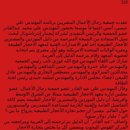
328
عقدت جمعية رجال الأعمال المصريين برئاسة المهندس علي
عيسي، أمس اجتماعاً موسعا بحضور المهندس علي محمد عبدالقادر
عضو الجمعية والرئيس التنفيذي لشركة إيجمار إنترناشونال لبحث
سبل الاستفادة من النسخة المترجمة من دليل الموردين والمشترين
للأحجار الطبيعية احد أهم الاصدارات الفنية لمعهد الاحجار الطبيعة
ومقره الولايات المتحدة الامريكية وهو أول مصري يتم انتخابه
لعضوية المعهد وقام بترجمة الدليل إلى العربية.
شارك فى اللقاء المهندس فتح الله فوزي نائب رئيس الجمعية
والمهندس خالد حمزة والمهندس حسن الشافعي والمهندس
مجدالدين المنزلاوي والمهندس مصطفي النجاري والمهندس عادل
اللمعي اعضاء مجلس الادارة والمهندس أسلمه جنيدي رئيس لجنة
الطاقة
وقال المهندس علي عبد القادر عضو جمعية رجال الأعمال، عضو
مجلس ادارة معهد الاحجار الطبيعية ممثلا عن الشرق الاوسط
وافريقيا، أن دليل الموردين والمشترين للأحجار الطبيعة يضم كافة
التفاصيل العامة والفنية اللازمة لمساعدة المصدريين والمستورين
حول العالم، مشيراً ان حجم تجارة الأحجار الطبيعية يترواح ما بين 5
الي 7 مليار دولار سنوياً.
واضاف “عبد القادر” أن الدليل تم ترجمته إلي العربية ومراجعته من
المركز القومي للبحوث ويتضمن كل ما يختص بتجارة الاحجار