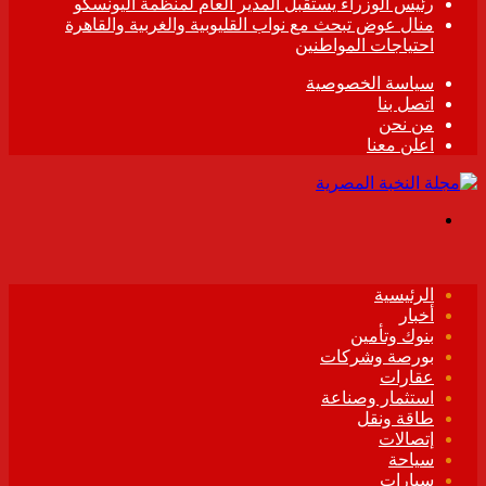
رئيس الوزراء يستقبل المدير العام لمنظمة اليونسكو
منال عوض تبحث مع نواب القليوبية والغربية والقاهرة
احتياجات المواطنين
سياسة الخصوصية
اتصل بنا
من نحن
اعلن معنا
القائمة
الرئيسية
أخبار
بنوك وتأمين
بورصة وشركات
عقارات
استثمار وصناعة
طاقة ونقل
إتصالات
سياحة
سيارات