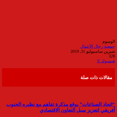
الوسوم
جمعية رجال الأعمال
شيرين سامى
يوليو 31, 2019
328
ڤايبر
طباعة
تيلقرام
واتساب
مشاركة
فيسبوك
‫X
عبر
البريد
مقالات ذات صلة
“اتحاد الصناعات” يوقع مذكرة تفاهم مع نظيره الجنوب
أفريقي لتعزيز سبل التعاون الاقتصادي