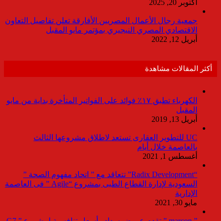
أكتوبر 20, 2025
جمعية رجال الأعمال المصريين الأفارقة تعلن تفاصيل التعاون
الاقتصادي المصري النيجيري بمؤتمر مايو المقبل
أبريل 12, 2022
أكثر المقالات مشاهدة
الكهرباء تطبق ١٧٪ فوائد على الفواتير المتأخرة بداية من مايو
المقبل
أبريل 13, 2019
UC للتطوير العقارى تستعد لاطلاق مشروعها الثالث
بالعاصمة خلال أيام
أغسطس 1, 2021
“Radix Development” تتعاقد مع ” اتحاد مفهوم الصحة ”
السعودية لإدارة القطاع الطبى بمشروع “Agile ” فى العاصمة
الإدارية
مايو 30, 2021
” marcon ” تقدم عروض سداد وأسعار تنافسية لمشروع ” G7