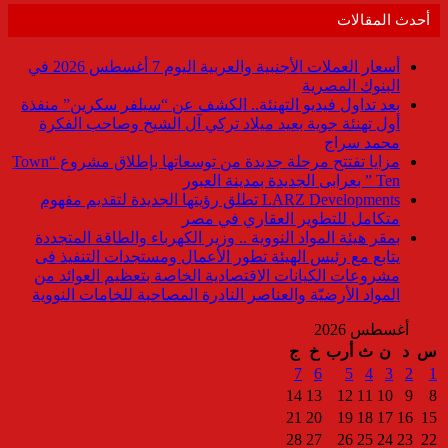
أحدث المقالات
أسعار العملات الأجنبية والعربية اليوم 7 أغسطس 2026 في
البنوك المصرية
بعد تداول فيديو التهنئة.. الكشف عن “سيلفر سكرين” منفذة
أول تهنئة جوية بعيد ميلاد تركي آل الشيخ وصاحب الفكرة
محمد سراج
مزايا تفتتح مرحلة جديدة من توسعاتها بإطلاق مشروع “Town
Ten ” بعرابى الجديدة بمدينة العبور
LARZ Developments تطلق رؤيتها الجديدة لتقديم مفهوم
متكامل للتطوير العقاري في مصر
بمقر هيئة المواد النووية .. وزير الكهرباء والطاقة المتجددة
يتابع مع رئيس الهيئة تطور الأعمال ومستجدات التنفيذ فى
مشروعات الكيانات الاقتصادية الخاصة بتعظيم العوائد من
المواد الأرضيّة والعناصر النادرة المصاحبة للخامات النووية
أغسطس 2026
س
د
ن
ث
أرب
خ
ج
7
6
5
4
3
2
1
14
13
12
11
10
9
8
21
20
19
18
17
16
15
28
27
26
25
24
23
22