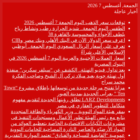
الجمعة, أغسطس 7 2026
أخبار عاجلة
توقعات سعر الذهب اليوم الجمعة 7 أغسطس 2026
الطقس اليوم الجمعة.. شديد الحرارة رطب ونشاط رياح
يلطف الأجواء والمحسوسة بالقاهرة 38
اعرف سعر الدولار الآن في البنك الأهلي وبنك مصر وCIB
تعرف على أسعار الريال السعودي اليوم الجمعة.. أبوظبي
الإسلامي الأعلى شراءً
أسعار العملات الأجنبية والعربية اليوم 7 أغسطس 2026 في
البنوك المصرية
بعد تداول فيديو التهنئة.. الكشف عن “سيلفر سكرين” منفذة
أول تهنئة جوية بعيد ميلاد تركي آل الشيخ وصاحب الفكرة
محمد سراج
مزايا تفتتح مرحلة جديدة من توسعاتها بإطلاق مشروع “Town
Ten ” بعرابى الجديدة بمدينة العبور
LARZ Developments تطلق رؤيتها الجديدة لتقديم مفهوم
متكامل للتطوير العقاري في مصر
بمقر هيئة المواد النووية .. وزير الكهرباء والطاقة المتجددة
يتابع مع رئيس الهيئة تطور الأعمال ومستجدات التنفيذ فى
مشروعات الكيانات الاقتصادية الخاصة بتعظيم العوائد من
المواد الأرضيّة والعناصر النادرة المصاحبة للخامات النووية
عمومية “القابضة للسياحة والفنادق” تعتمد الموازنة التقديرية