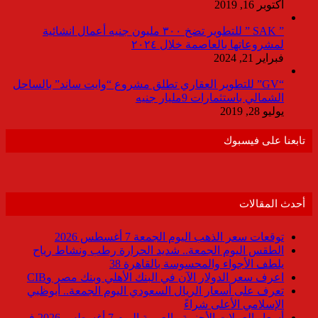
أكتوبر 16, 2019
” SAK ” للتطوير تضخ ٣٠٠ مليون جنيه أعمال انشائية
لمشروعاتها بالعاصمة خلال ٢٠٢٤
فبراير 21, 2024
“GV” للتطوير العقاري تطلق مشروع “وايت ساند” بالساحل
الشمالي باستثمارات 9مليار جنيه
يوليو 28, 2019
تابعنا على فيسبوك
أحدث المقالات
توقعات سعر الذهب اليوم الجمعة 7 أغسطس 2026
الطقس اليوم الجمعة.. شديد الحرارة رطب ونشاط رياح
يلطف الأجواء والمحسوسة بالقاهرة 38
اعرف سعر الدولار الآن في البنك الأهلي وبنك مصر وCIB
تعرف على أسعار الريال السعودي اليوم الجمعة.. أبوظبي
الإسلامي الأعلى شراءً
أسعار العملات الأجنبية والعربية اليوم 7 أغسطس 2026 في