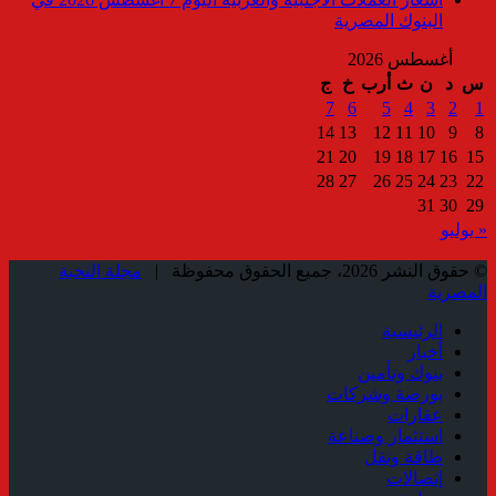
البنوك المصرية
أغسطس 2026
س
د
ن
ث
أرب
خ
ج
7
6
5
4
3
2
1
14
13
12
11
10
9
8
21
20
19
18
17
16
15
28
27
26
25
24
23
22
31
30
29
« يوليو
© حقوق النشر 2026، جميع الحقوق محفوظة |
مجلة النخبة
المصرية
الرئيسية
أخبار
بنوك وتأمين
بورصة وشركات
عقارات
استثمار وصناعة
طاقة ونقل
إتصالات