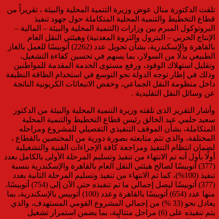
تلقت الدكتورة منال عوض وزيرة التنمية المحلية والبيئة ، تقريراً من
قطاع التخطيط والتنمية المحلية المتكاملة حول جهود تنفيذ
البروتوكول المبرم بين وزارات (التنمية المحلية والبيئة – المالية –
الإنتاج الحربي – البترول والثروة المعدنية) وهيئتي النقل العام
بالقاهرة والإسكندرية، بشأن تحويل عدد (2262) أتوبيسًا للعمل بالغاز
الطبيعي بدلًا من السولار، بما يسهم في تحسين كفاءة التشغيل،
وتقليل استهلاك الوقود، ورفع مستوى الخدمة المقدمة للمواطنين
وذلك في إطار توجه الدولة نحو التوسع في استخدام الطاقة النظيفة
داخل منظومة النقل الجماعي، وخفض الانبعاثات الكربونية الناتجة
عن وسائل النقل التقليدية .
وأشار التقرير الذى تلقته وزيرة التنمية المحلية والبيئة من الدكتور
سعيد حلمي عبد الخالق رئيس قطاع التخطيط والتنمية المحلية
المتكاملة، بشأن الموقف التنفيذي التفصيلي للمشروع ومراحله
المختلفة، والذي تتم متابعته بصورة دورية من المختصين بالقطاع ،
لضمان انتظام التنفيذ ومراجعة كافة الإجراءات الفنية والتشغيلية
أولًا بأول أنه تم الانتهاء من تنفيذ وتسليم المرحلة الأولى بالكامل بعدد
(377) أتوبيسًا لصالح هيئتي النقل العام بالقاهرة والإسكندرية بنسبة
تنفيذ (100%)، كما تم الانتهاء من تنفيذ وتسليم المرحلة الثانية بعدد
(377) أتوبيسًا ليصل إجمالي ما تم تنفيذه حتى الآن إلى (754) أتوبيسًا،
منها عدد (654) أتوبيسًا بالقاهرة وعدد (100) أتوبيس بالإسكندرية، بما
يعادل نحو (33 %) من إجمالي المشروع القومي المستهدف، والذي
يتم تنفيذه على (6) مراحل متتالية، بما يضمن استمرار تشغيل