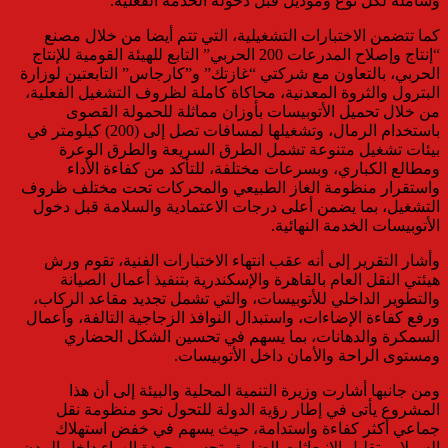
وشاملة لكل نوع وموديل قبل دخوله الخدمة الفعلية.
كما تتضمن الاختبارات التشغيلية، التي تتم أيضا من خلال مصنع
“إنتاج وإصلاح المدرعات 200 الحربي” التابع للهيئة القومية للإنتاج
الحربي، بالتعاون مع شركتي “غازتك” و”كارجاس” التابعتين لوزارة
البترول والثروة المعدنية، محاكاة كاملة لظروف التشغيل الفعلية،
من خلال تحميل الأتوبيسات بأوزان مماثلة للحمولة القصوى
باستخدام الرمال، وتشغيلها لمسافات تصل إلى (200) كيلومتر في
بيئات تشغيل متنوعة تشمل الطرق السريعة والطرق الوعرة
ومطالع الكباري، وبسرعات مختلفة، للتأكد من كفاءة الأداء
واستقرار منظومة الغاز الطبيعي والمحركات تحت مختلف ظروف
التشغيل، بما يضمن أعلى درجات الاعتمادية والسلامة قبل دخول
الأتوبيسات الخدمة النهائية.
وأشار التقرير إلى أنه عقب انتهاء الاختبارات الفنية، تقوم ورش
هيئتي النقل العام بالقاهرة والإسكندرية بتنفيذ أعمال الصيانة
والتطوير الداخلي للأتوبيسات، والتي تشمل تجديد مقاعد الركاب،
ورفع كفاءة الإضاءات، واستبدال النوافذ الزجاجية التالفة، وأعمال
السمكرة والدهانات، بما يسهم في تحسين الشكل الحضاري
ومستوى الراحة والأمان داخل الأتوبيسات.
ومن جانبها أشارت وزيرة التنمية المحلية والبيئة إلى أن هذا
المشروع يأتى في إطار رؤية الدولة للتحول نحو منظومة نقل
جماعي أكثر كفاءة واستدامة، حيث يسهم في خفض استهلاك
السولار وتقليل الانبعاثات الضارة وتحسين جودة الهواء داخل المدن،