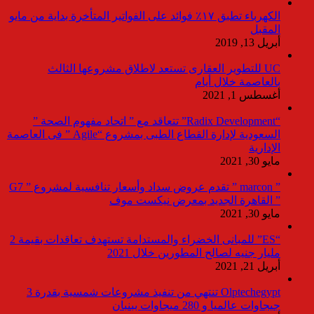
الكهرباء تطبق ١٧٪ فوائد على الفواتير المتأخرة بداية من مايو
المقبل
أبريل 13, 2019
UC للتطوير العقارى تستعد لاطلاق مشروعها الثالث
بالعاصمة خلال أيام
أغسطس 1, 2021
“Radix Development” تتعاقد مع ” اتحاد مفهوم الصحة ”
السعودية لإدارة القطاع الطبى بمشروع “Agile ” فى العاصمة
الإدارية
مايو 30, 2021
” marcon ” تقدم عروض سداد وأسعار تنافسية لمشروع ” G7
” القاهرة الجديد بمعرض نيكست موف
مايو 30, 2021
“ES” للمبانى الخضراء والمستدامة تستهدف تعاقدات بقيمة 2
مليار جنيه لصالح المطورين خلال 2021
أبريل 21, 2021
Olptechegypt تنتهي من تنفيذ مشروعات شمسية بقدرة 3
جيجاوات عالميا و 280 ميجاوات ببنبان