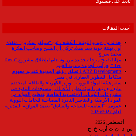
تابعنا على فيسبوك
أحدث المقالات
بعد تداول فيديو التهنئة.. الكشف عن “سيلفر سكرين” منفذة
أول تهنئة جوية بعيد ميلاد تركي آل الشيخ وصاحب الفكرة
محمد سراج
مزايا تفتتح مرحلة جديدة من توسعاتها بإطلاق مشروع “Town
Ten ” بعرابى الجديدة بمدينة العبور
LARZ Developments تطلق رؤيتها الجديدة لتقديم مفهوم
متكامل للتطوير العقاري في مصر
بمقر هيئة المواد النووية .. وزير الكهرباء والطاقة المتجددة
يتابع مع رئيس الهيئة تطور الأعمال ومستجدات التنفيذ فى
مشروعات الكيانات الاقتصادية الخاصة بتعظيم العوائد من
المواد الأرضيّة والعناصر النادرة المصاحبة للخامات النووية
عمومية “القابضة للسياحة والفنادق” تعتمد الموازنة التقديرية
لعام 2026/2027
أغسطس 2026
س
د
ن
ث
أرب
خ
ج
7
6
5
4
3
2
1