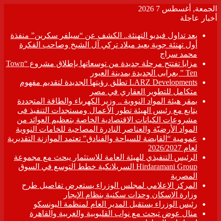
الجمعة, أغسطس 7 2026
أخبار عاجلة
بعد تداول فيديو التهنئة.. الكشف عن “سيلفر سكرين” منفذة
أول تهنئة جوية بعيد ميلاد تركي آل الشيخ وصاحب الفكرة
محمد سراج
مزايا تفتتح مرحلة جديدة من توسعاتها بإطلاق مشروع “Town
Ten ” بعرابى الجديدة بمدينة العبور
LARZ Developments تطلق رؤيتها الجديدة لتقديم مفهوم
متكامل للتطوير العقاري في مصر
بمقر هيئة المواد النووية .. وزير الكهرباء والطاقة المتجددة
يتابع مع رئيس الهيئة تطور الأعمال ومستجدات التنفيذ فى
مشروعات الكيانات الاقتصادية الخاصة بتعظيم العوائد من
المواد الأرضيّة والعناصر النادرة المصاحبة للخامات النووية
عمومية “القابضة للسياحة والفنادق” تعتمد الموازنة التقديرية
لعام 2026/2027
الرئيس التنفيذي للهيئة العامة للاستثمار يبحث مع مجموعة
Hirdaramani Group السريلانكية خطط التوسع في السوق
المصرية
المركز الإعلامي لمجلس الوزراء يستعرض تفاصيل طرح
وزارة الإسكان وحدات سكنية بنظام الإيجار
رئيس الوزراء يستقبل المدير العام لمنظمة اليونسكو
منال عوض تبحث مع نواب القليوبية والغربية والقاهرة