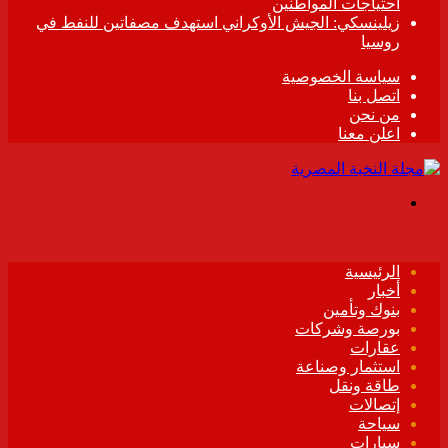
احتياجات المواطنين
زيلينسكي: الجيش الأوكراني استهدف مصفاتين للنفط في
روسيا
سياسة الخصوصية
اتصل بنا
من نحن
اعلن معنا
القائمة
الرئيسية
أخبار
بنوك وتأمين
بورصة وشركات
عقارات
استثمار وصناعة
طاقة ونقل
إتصالات
سياحة
سيارات