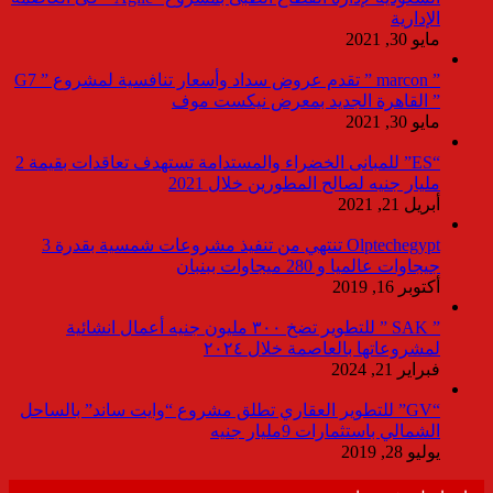
الإدارية
مايو 30, 2021
” marcon ” تقدم عروض سداد وأسعار تنافسية لمشروع ” G7
” القاهرة الجديد بمعرض نيكست موف
مايو 30, 2021
“ES” للمبانى الخضراء والمستدامة تستهدف تعاقدات بقيمة 2
مليار جنيه لصالح المطورين خلال 2021
أبريل 21, 2021
Olptechegypt تنتهي من تنفيذ مشروعات شمسية بقدرة 3
جيجاوات عالميا و 280 ميجاوات ببنبان
أكتوبر 16, 2019
” SAK ” للتطوير تضخ ٣٠٠ مليون جنيه أعمال انشائية
لمشروعاتها بالعاصمة خلال ٢٠٢٤
فبراير 21, 2024
“GV” للتطوير العقاري تطلق مشروع “وايت ساند” بالساحل
الشمالي باستثمارات 9مليار جنيه
يوليو 28, 2019