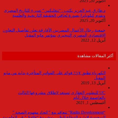
أكتوبر 20, 2025
د.طارق عبد العزيز يكتب : “نتفليكس” تسىء للتاريخ المصرى
وتقدم كيلوباترا بصورة تُجافي الحقيقة التاريخية والعلمية
أكتوبر 20, 2025
جمعية رجال الأعمال المصريين الأفارقة تعلن تفاصيل التعاون
الاقتصادي المصري النيجيري بمؤتمر مايو المقبل
أبريل 12, 2022
أكثر المقالات مشاهدة
الكهرباء تطبق ١٧٪ فوائد على الفواتير المتأخرة بداية من مايو
المقبل
أبريل 13, 2019
UC للتطوير العقارى تستعد لاطلاق مشروعها الثالث
بالعاصمة خلال أيام
أغسطس 1, 2021
“Radix Development” تتعاقد مع ” اتحاد مفهوم الصحة ”
السعودية لإدارة القطاع الطبى بمشروع “Agile ” فى العاصمة