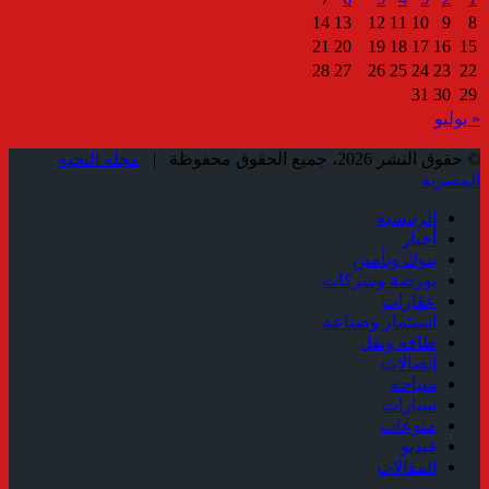
14
13
12
11
10
9
8
21
20
19
18
17
16
15
28
27
26
25
24
23
22
31
30
29
« يوليو
© حقوق النشر 2026، جميع الحقوق محفوظة |
مجلة النخبة
المصرية
الرئيسية
أخبار
بنوك وتأمين
بورصة وشركات
عقارات
استثمار وصناعة
طاقة ونقل
إتصالات
سياحة
سيارات
منوعات
فيديو
المقالات