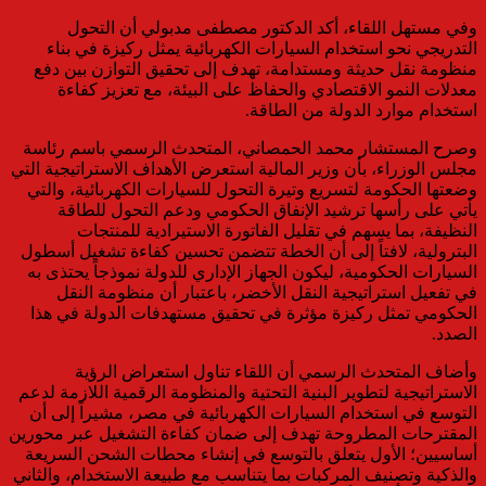
وفي مستهل اللقاء، أكد الدكتور مصطفى مدبولي أن التحول
التدريجي نحو استخدام السيارات الكهربائية يمثل ركيزة في بناء
منظومة نقل حديثة ومستدامة، تهدف إلى تحقيق التوازن بين دفع
معدلات النمو الاقتصادي والحفاظ على البيئة، مع تعزيز كفاءة
استخدام موارد الدولة من الطاقة.
وصرح المستشار محمد الحمصاني، المتحدث الرسمي باسم رئاسة
مجلس الوزراء، بأن وزير المالية استعرض الأهداف الاستراتيجية التي
وضعتها الحكومة لتسريع وتيرة التحول للسيارات الكهربائية، والتي
يأتي على رأسها ترشيد الإنفاق الحكومي ودعم التحول للطاقة
النظيفة، بما يسهم في تقليل الفاتورة الاستيرادية للمنتجات
البترولية، لافتاً إلى أن الخطة تتضمن تحسين كفاءة تشغيل أسطول
السيارات الحكومية، ليكون الجهاز الإداري للدولة نموذجاً يحتذى به
في تفعيل استراتيجية النقل الأخضر، باعتبار أن منظومة النقل
الحكومي تمثل ركيزة مؤثرة في تحقيق مستهدفات الدولة في هذا
الصدد.
وأضاف المتحدث الرسمي أن اللقاء تناول استعراض الرؤية
الاستراتيجية لتطوير البنية التحتية والمنظومة الرقمية اللازمة لدعم
التوسع في استخدام السيارات الكهربائية في مصر، مشيراً إلى أن
المقترحات المطروحة تهدف إلى ضمان كفاءة التشغيل عبر محورين
أساسيين؛ الأول يتعلق بالتوسع في إنشاء محطات الشحن السريعة
والذكية وتصنيف المركبات بما يتناسب مع طبيعة الاستخدام، والثاني