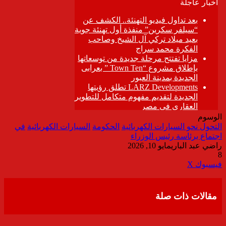
الوسوم
التحول نحو السيارات الكهربائية
الحكومة
السيارات الكهربائية
في
اجتماع برئاسة رئيس الوزراء
راضي عبد الباري
مايو 10, 2026
8
ڤايبر
طباعة
تيلقرام
واتساب
مشاركة
فيسبوك
‫X
عبر
البريد
مقالات ذات صلة