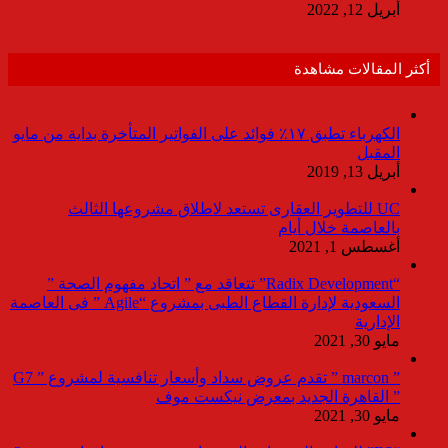
أبريل 12, 2022
أكثر المقالات مشاهدة
الكهرباء تطبق ١٧٪ فوائد على الفواتير المتأخرة بداية من مايو
المقبل
أبريل 13, 2019
UC للتطوير العقارى تستعد لاطلاق مشروعها الثالث
بالعاصمة خلال أيام
أغسطس 1, 2021
“Radix Development” تتعاقد مع ” اتحاد مفهوم الصحة ”
السعودية لإدارة القطاع الطبى بمشروع “Agile ” فى العاصمة
الإدارية
مايو 30, 2021
” marcon ” تقدم عروض سداد وأسعار تنافسية لمشروع ” G7
” القاهرة الجديد بمعرض نيكست موف
مايو 30, 2021