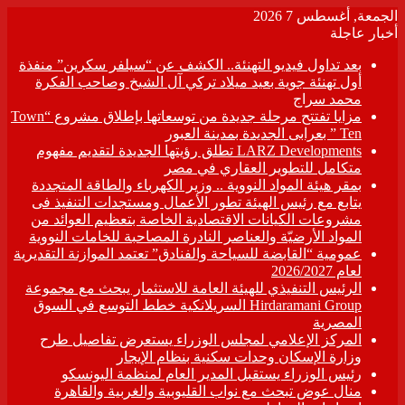
الجمعة, أغسطس 7 2026
أخبار عاجلة
بعد تداول فيديو التهنئة.. الكشف عن “سيلفر سكرين” منفذة
أول تهنئة جوية بعيد ميلاد تركي آل الشيخ وصاحب الفكرة
محمد سراج
مزايا تفتتح مرحلة جديدة من توسعاتها بإطلاق مشروع “Town
Ten ” بعرابى الجديدة بمدينة العبور
LARZ Developments تطلق رؤيتها الجديدة لتقديم مفهوم
متكامل للتطوير العقاري في مصر
بمقر هيئة المواد النووية .. وزير الكهرباء والطاقة المتجددة
يتابع مع رئيس الهيئة تطور الأعمال ومستجدات التنفيذ فى
مشروعات الكيانات الاقتصادية الخاصة بتعظيم العوائد من
المواد الأرضيّة والعناصر النادرة المصاحبة للخامات النووية
عمومية “القابضة للسياحة والفنادق” تعتمد الموازنة التقديرية
لعام 2026/2027
الرئيس التنفيذي للهيئة العامة للاستثمار يبحث مع مجموعة
Hirdaramani Group السريلانكية خطط التوسع في السوق
المصرية
المركز الإعلامي لمجلس الوزراء يستعرض تفاصيل طرح
وزارة الإسكان وحدات سكنية بنظام الإيجار
رئيس الوزراء يستقبل المدير العام لمنظمة اليونسكو
منال عوض تبحث مع نواب القليوبية والغربية والقاهرة