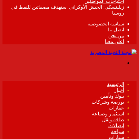
احتياجات المواطنين
زيلينسكي: الجيش الأوكراني استهدف مصفاتين للنفط في
روسيا
سياسة الخصوصية
اتصل بنا
من نحن
اعلن معنا
القائمة
الرئيسية
أخبار
بنوك وتأمين
بورصة وشركات
عقارات
استثمار وصناعة
طاقة ونقل
إتصالات
سياحة
سيارات