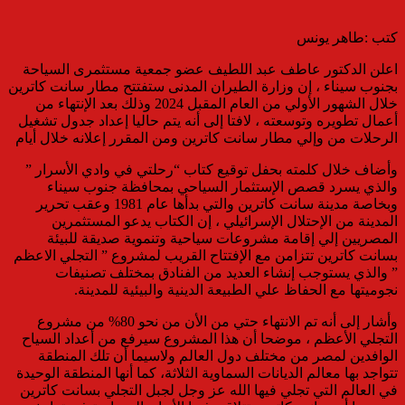
كتب :طاهر يونس
اعلن الدكتور عاطف عبد اللطيف عضو جمعية مستثمرى السياحة
بجنوب سيناء ، إن وزارة الطيران المدنى ستفتتح مطار سانت كاترين
خلال الشهور الأولي من العام المقبل 2024 وذلك بعد الإنتهاء من
أعمال تطويره وتوسعته ، لافتا إلى أنه يتم حاليا إعداد جدول تشغيل
الرحلات من وإلي مطار سانت كاترين ومن المقرر إعلانه خلال أيام
وأضاف خلال كلمته بحفل توقيع كتاب “رحلتي في وادي الأسرار ”
والذي يسرد قصص الإستثمار السياحي بمحافظة جنوب سيناء
وبخاصة مدينة سانت كاترين والتي بدأها عام 1981 وعقب تحرير
المدينة من الإحتلال الإسرائيلي ، إن الكتاب يدعو المستثمرين
المصريين إلي إقامة مشروعات سياحية وتنموية صديقة للبيئة
بسانت كاترين تتزامن مع الإفتتاح القريب لمشروع ” التجلي الاعظم
” والذي يستوجب إنشاء العديد من الفنادق بمختلف تصنيفات
نجوميتها مع الحفاظ علي الطبيعة الدينية والبيئية للمدينة.
وأشار إلى أنه تم الانتهاء حتي من الأن من نحو 80% من مشروع
التجلي الأعظم ، موضحا أن هذا المشروع سيرفع من أعداد السياح
الوافدين لمصر من مختلف دول العالم ولاسيما أن تلك المنطقة
تتواجد بها معالم الديانات السماوية الثلاثة، كما أنها المنطقة الوحيدة
في العالم التي تجلي فيها الله عز وجل لجبل التجلي بسانت كاترين