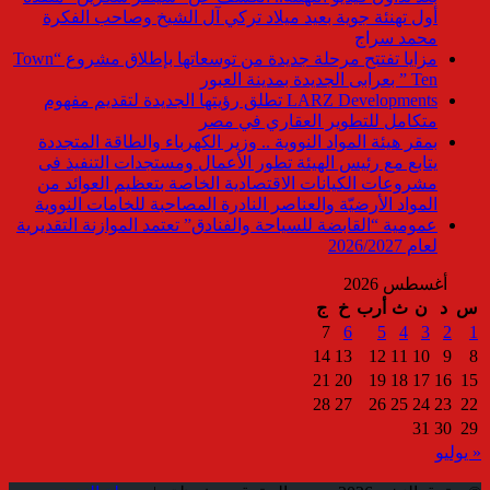
أول تهنئة جوية بعيد ميلاد تركي آل الشيخ وصاحب الفكرة
محمد سراج
مزايا تفتتح مرحلة جديدة من توسعاتها بإطلاق مشروع “Town
Ten ” بعرابى الجديدة بمدينة العبور
LARZ Developments تطلق رؤيتها الجديدة لتقديم مفهوم
متكامل للتطوير العقاري في مصر
بمقر هيئة المواد النووية .. وزير الكهرباء والطاقة المتجددة
يتابع مع رئيس الهيئة تطور الأعمال ومستجدات التنفيذ فى
مشروعات الكيانات الاقتصادية الخاصة بتعظيم العوائد من
المواد الأرضيّة والعناصر النادرة المصاحبة للخامات النووية
عمومية “القابضة للسياحة والفنادق” تعتمد الموازنة التقديرية
لعام 2026/2027
أغسطس 2026
س
د
ن
ث
أرب
خ
ج
7
6
5
4
3
2
1
14
13
12
11
10
9
8
21
20
19
18
17
16
15
28
27
26
25
24
23
22
31
30
29
« يوليو