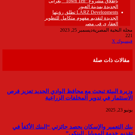
مجلة النخبة المصرية
ديسمبر 25, 2023
221
ڤايبر
طباعة
تيلقرام
واتساب
مشاركة
فيسبوك
‫X
عبر
البريد
مقالات ذات صلة
وزيرة البيئة تبحث مع محافظ الوادي الجديد تعزيز فرص
الاستثمار في تدوير المخلفات الزراعية
يونيو 23, 2025
بنك التعمير والإسكان يحصد جائزتي “البنك الأكفأ في
تقديم خدمة الموبايل البنكي”