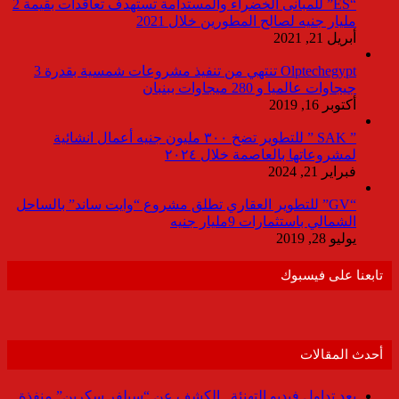
“ES” للمبانى الخضراء والمستدامة تستهدف تعاقدات بقيمة 2
مليار جنيه لصالح المطورين خلال 2021
أبريل 21, 2021
Olptechegypt تنتهي من تنفيذ مشروعات شمسية بقدرة 3
جيجاوات عالميا و 280 ميجاوات ببنبان
أكتوبر 16, 2019
” SAK ” للتطوير تضخ ٣٠٠ مليون جنيه أعمال انشائية
لمشروعاتها بالعاصمة خلال ٢٠٢٤
فبراير 21, 2024
“GV” للتطوير العقاري تطلق مشروع “وايت ساند” بالساحل
الشمالي باستثمارات 9مليار جنيه
يوليو 28, 2019
تابعنا على فيسبوك
أحدث المقالات
بعد تداول فيديو التهنئة.. الكشف عن “سيلفر سكرين” منفذة