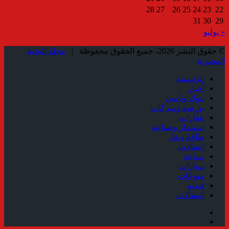
28
27
26
25
24
23
22
31
30
29
« يوليو
© حقوق النشر 2026، جميع الحقوق محفوظة |
مجلة النخبة
المصرية
الرئيسية
أخبار
بنوك وتأمين
بورصة وشركات
عقارات
استثمار وصناعة
طاقة ونقل
إتصالات
سياحة
سيارات
منوعات
فيديو
المقالات
فيسبوك
ملخص