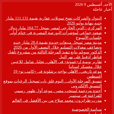
الأحد, أغسطس 9 2026
أخبار عاجلة
البنوك والشركات تضخ تمويلات عقارية بقيمة 111.131 مليار
جنيه بنهاية يوليو 2026
المركزي : الدين الخارجي لمصر يسجل 164.77 مليار دولار
صعود جماعي لمؤشرات البورصة المصرية في ختام أولى
جلسات الأسبوع
مدينة مصر تسجل مبيعات جديدة بقيمة 28.4 مليار جنيه
وتضاعف معدلات التسليم خلال النصف الأول من 2026
الدكتور سويلم يتابع تنفيذ المرحلة الثالثة من مشروع تأهيل
قناطر إدفينا على نهر النيل
تقارير يومية لـ«عموتة» فى الأهلي.. تحليل شامل للاعبين
خلال معسكر إسبانيا
موعد تاريخي.. الأهلي يواجه برشلونة فى «كامب نو» 19
أغسطس
تنسيق المرحلة الأولى.. اليوم غلق باب تسجيل الرغبات بموقع
التنسيق الإلكترونى
أجندة مزدحمة لمنتخب مصر.. موعد أول ظهور رسمي
للفراعنة فى سبتمبر
مدرب طرابزون: محمد صلاح من بين الأفضل فى العالم
سياسة الخصوصية