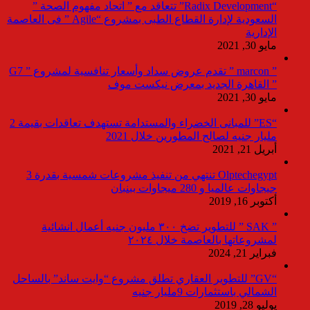
“Radix Development” تتعاقد مع ” اتحاد مفهوم الصحة ”
السعودية لإدارة القطاع الطبى بمشروع “Agile ” فى العاصمة
الإدارية
مايو 30, 2021
” marcon ” تقدم عروض سداد وأسعار تنافسية لمشروع ” G7
” القاهرة الجديد بمعرض نيكست موف
مايو 30, 2021
“ES” للمبانى الخضراء والمستدامة تستهدف تعاقدات بقيمة 2
مليار جنيه لصالح المطورين خلال 2021
أبريل 21, 2021
Olptechegypt تنتهي من تنفيذ مشروعات شمسية بقدرة 3
جيجاوات عالميا و 280 ميجاوات ببنبان
أكتوبر 16, 2019
” SAK ” للتطوير تضخ ٣٠٠ مليون جنيه أعمال انشائية
لمشروعاتها بالعاصمة خلال ٢٠٢٤
فبراير 21, 2024
“GV” للتطوير العقاري تطلق مشروع “وايت ساند” بالساحل
الشمالي باستثمارات 9مليار جنيه
يوليو 28, 2019