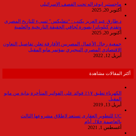
ماجستير ابوغزاله تحت القصف الإسرائيلى
أكتوبر 20, 2025
د.طارق عبد العزيز يكتب : “نتفليكس” تسىء للتاريخ المصرى
وتقدم كيلوباترا بصورة تُجافي الحقيقة التاريخية والعلمية
أكتوبر 20, 2025
جمعية رجال الأعمال المصريين الأفارقة تعلن تفاصيل التعاون
الاقتصادي المصري النيجيري بمؤتمر مايو المقبل
أبريل 12, 2022
أكثر المقالات مشاهدة
الكهرباء تطبق ١٧٪ فوائد على الفواتير المتأخرة بداية من مايو
المقبل
أبريل 13, 2019
UC للتطوير العقارى تستعد لاطلاق مشروعها الثالث
بالعاصمة خلال أيام
أغسطس 1, 2021