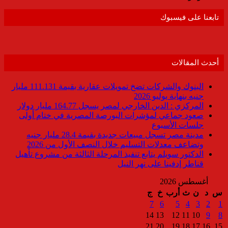
تابعنا على فيسبوك
أحدث المقالات
البنوك والشركات تضخ تمويلات عقارية بقيمة 111.131 مليار
جنيه بنهاية يوليو 2026
المركزي : الدين الخارجي لمصر يسجل 164.77 مليار دولار
صعود جماعي لمؤشرات البورصة المصرية في ختام أولى
جلسات الأسبوع
مدينة مصر تسجل مبيعات جديدة بقيمة 28.4 مليار جنيه
وتضاعف معدلات التسليم خلال النصف الأول من 2026
الدكتور سويلم يتابع تنفيذ المرحلة الثالثة من مشروع تأهيل
قناطر إدفينا على نهر النيل
أغسطس 2026
س
د
ن
ث
أرب
خ
ج
7
6
5
4
3
2
1
14
13
12
11
10
9
8
21
20
19
18
17
16
15