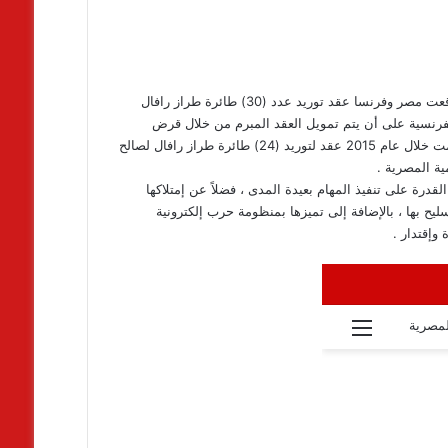
فى إطار إهتمام القيادة السياسية بتطوير وتنمية قوى الدولة الشاملة وقعت مصر وفرنسا عقد توريد عدد (30) طائرة طراز رافال
فرنسية على أن يتم تمويل العقد المبرم من خلال قرض
تمويلى يصل مدته كحد أدنى (10) سنوات ، وكانت مصر وفرنسا قد أبرمت خلال عام 2015 عقد لتوريد (24) طائرة طراز رافال لصالح
ية المصرية .
قدرة على تنفيذ المهام بعيدة المدى ، فضلاً عن إمتلاكها
يح بها ، بالإضافة إلى تميزها بمنظومة حرب إلكترونية
وإقتدار .