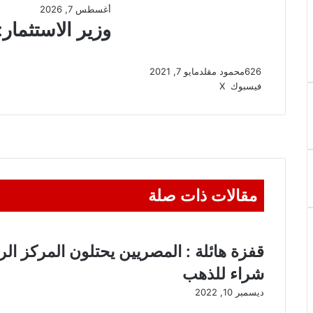
626
محمود مقلد
مايو 7, 2021
ڤايبر
واتساب
تيلقرام
طباعة
مشاركة
فيسبوك
‫X
عبر
البريد
مقالات ذات صلة
قفزة هائلة : المصريين يحتلون المركز الر
شراء للذهب
ديسمبر 10, 2022