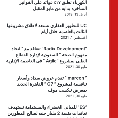
الكهرباء تطبق ١٧٪ فوائد على الفواتير
المتأخرة بداية من مايو المقبل
أبريل 13, 2019
UC للتطوير العقارى تستعد لاطلاق مشروعها
الثالث بالعاصمة خلال أيام
أغسطس 1, 2021
“Radix Development” تتعاقد مع ” اتحاد
مفهوم الصحة ” السعودية لإدارة القطاع
الطبى بمشروع “Agile ” فى العاصمة الإدارية
مايو 30, 2021
” marcon ” تقدم عروض سداد وأسعار
تنافسية لمشروع ” G7 ” القاهرة الجديد
بمعرض نيكست موف
مايو 30, 2021
“ES” للمبانى الخضراء والمستدامة تستهدف
تعاقدات بقيمة 2 مليار جنيه لصالح المطورين