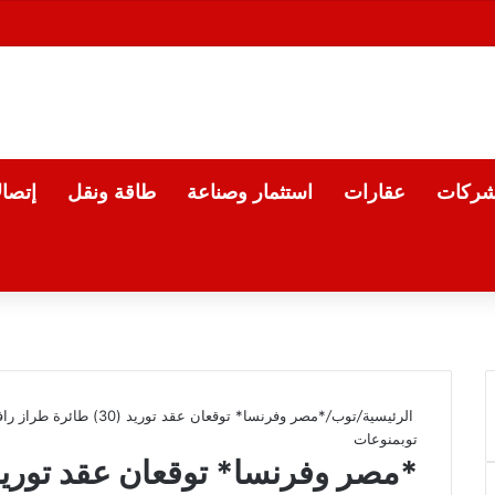
شركات
عقارات
استثمار وصناعة
طاقة ونقل
إتصا
الرئيسية
/
توب
/
*مصر وفرنسا* توقعان عقد توريد (30) طائرة طراز رافال
توب
منوعات
*مصر وفرنسا* توقعان عقد توريد (30) طائرة طراز ر