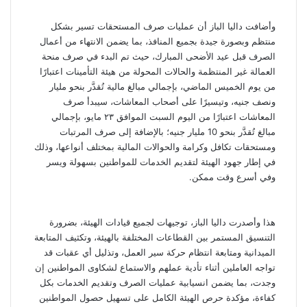
وأضافت داليا الباز أن عمليات صرف المستحقات تسير بشكل
منتظم وبصورة جيدة بجميع المنافذ، بما يضمن الانتهاء من أعمال
الصرف قبل عيد الأضحى المبارك، حيث تم البدء في صرف منحة
العمالة غير المنتظمة والحالات المحولة من هيئة التأمينات اعتبارًا
من يوم الخميس الماضي، بإجمالي مبالغ مالية تُقدَّر بنحو مليار
ونصف جنيه، وتيسيرًا على أصحاب المعاشات، سيبدأ صرف
المعاشات اعتبارًا من اليوم السبت الموافق ٢٣ مايو، بإجمالي
مبالغ تُقدَّر بنحو 10 مليار جنيه؛ بالإضافة إلى صرف المرتبات
ومستحقات تكافل وكرامة والحوالات المالية بمختلف أنواعها، وذلك
في إطار جهود الهيئة لتقديم الخدمات للمواطنين بسهولة ويسر
وفي أسرع وقت ممكن.
هذا وأصدرت داليا الباز، توجيهات لجميع قيادات الهيئة، بضرورة
التنسيق المستمر بين القطاعات المختلفة بالهيئة، وتكثيف المتابعة
الميدانية ومتابعة انتظام حركة سير العمل، وتذليل أي عقبات قد
تواجه العاملين أثناء تأدية عملهم والاستماع لشكاوى المواطنين إن
وجدت، بما يضمن انسيابية عمليات الصرف وتقديم الخدمات بكل
كفاءة، مؤكدة حرص الهيئة الكامل على تسهيل حصول المواطنين