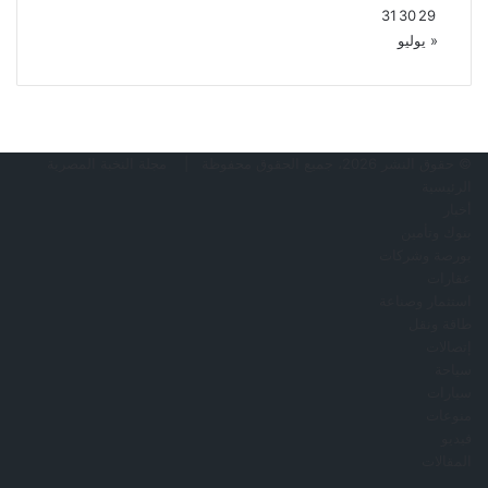
31
30
29
« يوليو
© حقوق النشر 2026، جميع الحقوق محفوظة |
مجلة النخبة المصرية
الرئيسية
أخبار
بنوك وتأمين
بورصة وشركات
عقارات
استثمار وصناعة
طاقة ونقل
إتصالات
سياحة
سيارات
منوعات
فيديو
المقالات
فيسبوك