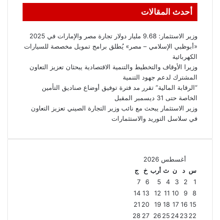
أحدث المقالات
وزير الاستثمار: 9.68 مليار دولار تجارة مصر والإمارات في 2025
«أبوظبي الإسلامي – مصر» يُطلق برامج تمويل مخصصة للسيارات
الكهربائية
وزيرا الأوقاف والتخطيط والتنمية الاقتصادية يبحثان تعزيز التعاون
المشترك لدعم جهود التنمية
“الرقابة المالية” تقرر مد فترة توفيق أوضاع صناديق التأمين
الخاصة حتى 31 ديسمبر المقبل
وزير الاستثمار يبحث مع نائب وزير التجارة الصيني تعزيز التعاون
في سلاسل التوريد والاستثمارات
أغسطس 2026
س
د
ن
ث
أرب
خ
ج
7
6
5
4
3
2
1
14
13
12
11
10
9
8
21
20
19
18
17
16
15
28
27
26
25
24
23
22