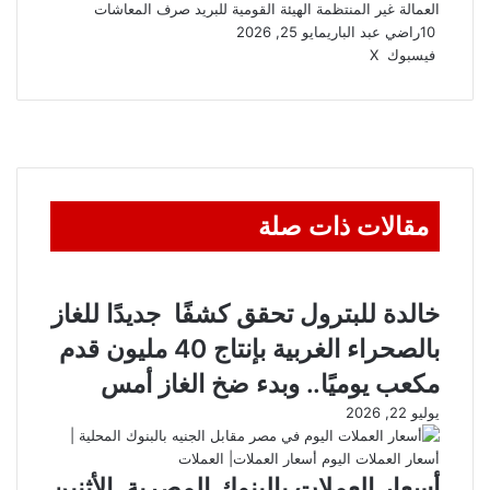
العمالة غير المنتظمة
الهيئة القومية للبريد
صرف المعاشات
10
راضي عبد الباري
مايو 25, 2026
ڤايبر
واتساب
تيلقرام
طباعة
مشاركة
فيسبوك
‫X
عبر
البريد
مقالات ذات صلة
خالدة للبترول تحقق كشفًا جديدًا للغاز
بالصحراء الغربية بإنتاج 40 مليون قدم
مكعب يوميًا.. وبدء ضخ الغاز أمس
يوليو 22, 2026
أسعار العملات بالبنوك المصرية الأثنين