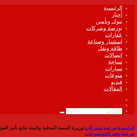
الرئيسية
أخبار
بنوك وتأمين
بورصة وشركات
عقارات
استثمار وصناعة
طاقة ونقل
إتصالات
سياحة
سيارات
منوعات
فيديو
المقالات
فيسبوك
ملخص
الموقع
بحث
RSS
عن
الرئيسية
/
بورصة وشركات
/
وزيرة التنمية المحلية والبيئة تتابع تأثير العوامل الج
بورصة وشركات
توب
منوعات