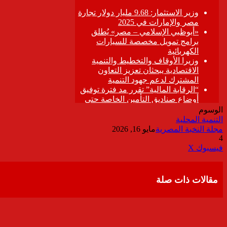
الوسوم
التنمية المحلية
مجلة النخبة المصرية
مايو 16, 2026
4
ڤايبر
طباعة
تيلقرام
واتساب
مشاركة
فيسبوك
‫X
عبر
البريد
مقالات ذات صلة