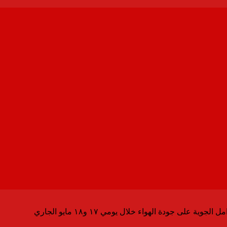
وية على جودة الهواء خلال يومي ١٧ و١٨ مايو الجاري