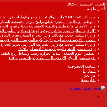
السبت, أغسطس 8 2026
أخبار عاجلة
وزير الاستثمار: 9.68 مليار دولار تجارة مصر والإمارات في 2025
«أبوظبي الإسلامي – مصر» يُطلق برامج تمويل مخصصة للسيارات
وزيرا الأوقاف والتخطيط والتنمية الاقتصادية يبحثان تعزيز التع
“الرقابة المالية” تقرر مد فترة توفيق أوضاع صناديق التأمين الخاصة حتى 31 د
وزير الاستثمار يبحث مع نائب وزير التجارة الصيني تعزيز التعا
التضامن الاجتماعي تطلق مبادرة “بكرة المدرسة .. الخير في م
وزير الاستثمار يبحث مع وزير الصناعية البرازيلي تعزيز التجارة
توقعات سعر الذهب اليوم الجمعة 7 أغسطس 2026
الطقس اليوم الجمعة.. شديد الحرارة رطب ونشاط رياح يلطف الأ
اعرف سعر الدولار الآن في البنك الأهلي وبنك مصر وCIB
سياسة الخصوصية
اتصل بنا
من نحن
اعلن معنا
القائمة