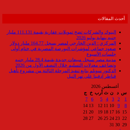
أحدث المقالات
البنوك والشركات تضخ تمويلات عقارية بقيمة 111.131 مليار
جنيه بنهاية يوليو 2026
المركزي : الدين الخارجي لمصر يسجل 164.77 مليار دولار
صعود جماعي لمؤشرات البورصة المصرية في ختام أولى
جلسات الأسبوع
مدينة مصر تسجل مبيعات جديدة بقيمة 28.4 مليار جنيه
وتضاعف معدلات التسليم خلال النصف الأول من 2026
الدكتور سويلم يتابع تنفيذ المرحلة الثالثة من مشروع تأهيل
قناطر إدفينا على نهر النيل
أغسطس 2026
س
د
ن
ث
أرب
خ
ج
7
6
5
4
3
2
1
14
13
12
11
10
9
8
21
20
19
18
17
16
15
28
27
26
25
24
23
22
31
30
29