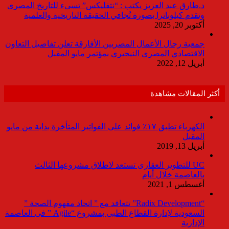
د.طارق عبد العزيز يكتب : “نتفليكس” تسىء للتاريخ المصرى
وتقدم كيلوباترا بصورة تُجافي الحقيقة التاريخية والعلمية
أكتوبر 20, 2025
جمعية رجال الأعمال المصريين الأفارقة تعلن تفاصيل التعاون
الاقتصادي المصري النيجيري بمؤتمر مايو المقبل
أبريل 12, 2022
أكثر المقالات مشاهدة
الكهرباء تطبق ١٧٪ فوائد على الفواتير المتأخرة بداية من مايو
المقبل
أبريل 13, 2019
UC للتطوير العقارى تستعد لاطلاق مشروعها الثالث
بالعاصمة خلال أيام
أغسطس 1, 2021
“Radix Development” تتعاقد مع ” اتحاد مفهوم الصحة ”
السعودية لإدارة القطاع الطبى بمشروع “Agile ” فى العاصمة
الإدارية