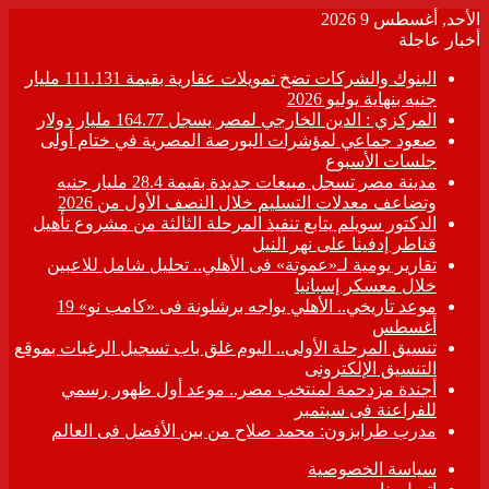
الأحد, أغسطس 9 2026
أخبار عاجلة
البنوك والشركات تضخ تمويلات عقارية بقيمة 111.131 مليار
جنيه بنهاية يوليو 2026
المركزي : الدين الخارجي لمصر يسجل 164.77 مليار دولار
صعود جماعي لمؤشرات البورصة المصرية في ختام أولى
جلسات الأسبوع
مدينة مصر تسجل مبيعات جديدة بقيمة 28.4 مليار جنيه
وتضاعف معدلات التسليم خلال النصف الأول من 2026
الدكتور سويلم يتابع تنفيذ المرحلة الثالثة من مشروع تأهيل
قناطر إدفينا على نهر النيل
تقارير يومية لـ«عموتة» فى الأهلي.. تحليل شامل للاعبين
خلال معسكر إسبانيا
موعد تاريخي.. الأهلي يواجه برشلونة فى «كامب نو» 19
أغسطس
تنسيق المرحلة الأولى.. اليوم غلق باب تسجيل الرغبات بموقع
التنسيق الإلكترونى
أجندة مزدحمة لمنتخب مصر.. موعد أول ظهور رسمي
للفراعنة فى سبتمبر
مدرب طرابزون: محمد صلاح من بين الأفضل فى العالم
سياسة الخصوصية