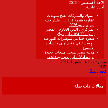
محمود مقلد
أغسطس 1, 2021
439
ڤايبر
طباعة
تيلقرام
واتساب
مشاركة
فيسبوك
‫X
عبر
البريد
مقالات ذات صلة