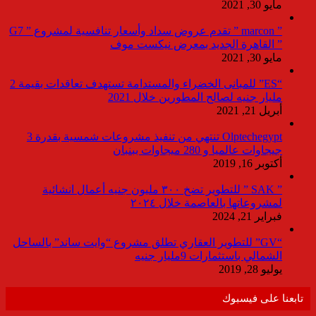
مايو 30, 2021
” marcon ” تقدم عروض سداد وأسعار تنافسية لمشروع ” G7
” القاهرة الجديد بمعرض نيكست موف
مايو 30, 2021
“ES” للمبانى الخضراء والمستدامة تستهدف تعاقدات بقيمة 2
مليار جنيه لصالح المطورين خلال 2021
أبريل 21, 2021
Olptechegypt تنتهي من تنفيذ مشروعات شمسية بقدرة 3
جيجاوات عالميا و 280 ميجاوات ببنبان
أكتوبر 16, 2019
” SAK ” للتطوير تضخ ٣٠٠ مليون جنيه أعمال انشائية
لمشروعاتها بالعاصمة خلال ٢٠٢٤
فبراير 21, 2024
“GV” للتطوير العقاري تطلق مشروع “وايت ساند” بالساحل
الشمالي باستثمارات 9مليار جنيه
يوليو 28, 2019
تابعنا على فيسبوك