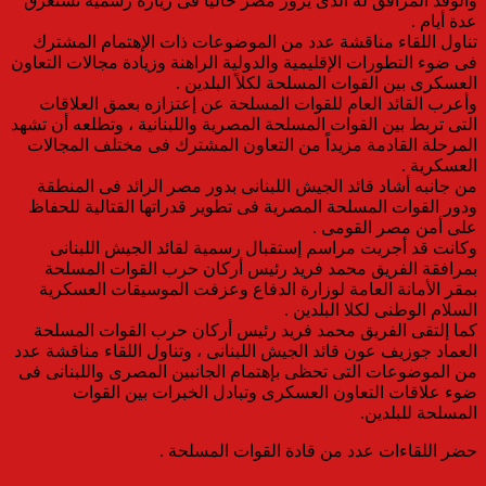
والوفد المرافق له الذى يزور مصر حالياً فى زيارة رسمية تستغرق
عدة أيام .
تناول اللقاء مناقشة عدد من الموضوعات ذات الإهتمام المشترك
فى ضوء التطورات الإقليمية والدولية الراهنة وزيادة مجالات التعاون
العسكرى بين القوات المسلحة لكلاً البلدين .
وأعرب القائد العام للقوات المسلحة عن إعتزازه بعمق العلاقات
التى تربط بين القوات المسلحة المصرية واللبنانية ، وتطلعه أن تشهد
المرحلة القادمة مزيداً من التعاون المشترك فى مختلف المجالات
العسكرية .
من جانبه أشاد قائد الجيش اللبنانى بدور مصر الرائد فى المنطقة
ودور القوات المسلحة المصرية فى تطوير قدراتها القتالية للحفاظ
على أمن مصر القومى .
وكانت قد أجريت مراسم إستقبال رسمية لقائد الجيش اللبنانى
بمرافقة الفريق محمد فريد رئيس أركان حرب القوات المسلحة
بمقر الأمانة العامة لوزارة الدفاع وعزفت الموسيقات العسكرية
السلام الوطنى لكلا البلدين .
كما إلتقى الفريق محمد فريد رئيس أركان حرب القوات المسلحة
العماد جوزيف عون قائد الجيش اللبنانى ، وتناول اللقاء مناقشة عدد
من الموضوعات التى تحظى بإهتمام الجانبين المصرى واللبنانى فى
ضوء علاقات التعاون العسكرى وتبادل الخبرات بين القوات
المسلحة للبلدين.
حضر اللقاءات عدد من قادة القوات المسلحة .