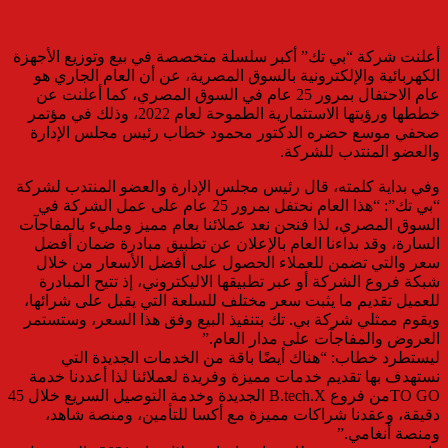
أعلنت شركة “بي تك” أكبر سلسلة متخصصة في بيع وتوزيع الأجهزة
الكهربائية والإلكترونية بالسوق المصرية، عن أن العام الجاري هو
عام الاحتفال بمرور 25 عام في السوق المصري، كما أعلنت عن
خططها ورؤيتها الاستثمارية الطموحة لعام 2022، وذلك في مؤتمر
صحفي موسع حضره الدكتور محمود خطاب رئيس مجلس الإدارة
والعضو المنتدب للشركة.
وفي بداية كلمته، قال رئيس مجلس الإدارة والعضو المنتدب لشركة
“بي تك”: “هذا العام نحتفل بمرور 25 عام على عمل الشركة في
السوق المصري، لذا فنحن نعد عملائنا بعام مميز ومليء بالمفاجآت
السارة، وقد بداءنا العام بالإعلان عن تطبيق مبادرة ضمان أفضل
سعر والتي تضمن للعملاء الحصول على أفضل الأسعار من خلال
شبكة فروع الشركة أو عبر تطبيقها الاليكتروني، إذ تتيح المبادرة
للعميل تقديم ما يثبت سعر مختلف للسلعة التي يقبل على شرائها،
ويقوم ممثلي شركة بي. تك بتنفيذ البيع وفق هذا السعر، وستستمر
العروض والمفاجآت على مدار العام.”
ليستطرد خطاب: “هناك أيضًا باقة من الخدمات الجديدة التي
نستهدف بها تقديم خدمات مميزة وفريدة لعملائنا لذا أعددنا خدمة
TO GOمن فروع B.tech.X الجديدة وخدمة التوصيل السريع خلال 45
دقيقة، وعقدنا شراكات مميزة مع أكسا للتأمين، ومنصة شاهد،
ومنصة أنغامي.”