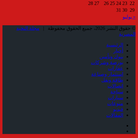
28
27
26
25
24
23
22
31
30
29
« يوليو
© حقوق النشر 2026، جميع الحقوق محفوظة |
مجلة النخبة
المصرية
الرئيسية
أخبار
بنوك وتأمين
بورصة وشركات
عقارات
استثمار وصناعة
طاقة ونقل
إتصالات
سياحة
سيارات
منوعات
فيديو
المقالات
فيسبوك
ملخص
الموقع