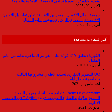
وتقدم كيلوباترا بصورة تُجافي الحقيقة التاريخية والعلمية
أكتوبر 20, 2025
جمعية رجال الأعمال المصريين الأفارقة تعلن تفاصيل التعاون
الاقتصادي المصري النيجيري بمؤتمر مايو المقبل
أبريل 12, 2022
أكثر المقالات مشاهدة
الكهرباء تطبق ١٧٪ فوائد على الفواتير المتأخرة بداية من مايو
المقبل
أبريل 13, 2019
UC للتطوير العقارى تستعد لاطلاق مشروعها الثالث
بالعاصمة خلال أيام
أغسطس 1, 2021
“Radix Development” تتعاقد مع ” اتحاد مفهوم الصحة ”
السعودية لإدارة القطاع الطبى بمشروع “Agile ” فى العاصمة
الإدارية
مايو 30, 2021