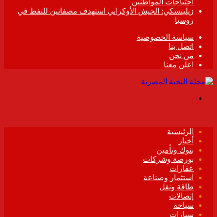
احتياجات المواطنين
زيلينسكي: الجيش الأوكراني استهدف مصفاتين للنفط في
روسيا
سياسة الخصوصية
اتصل بنا
من نحن
اعلن معنا
القائمة
الرئيسية
أخبار
بنوك وتأمين
بورصة وشركات
عقارات
استثمار وصناعة
طاقة ونقل
إتصالات
سياحة
سيارات