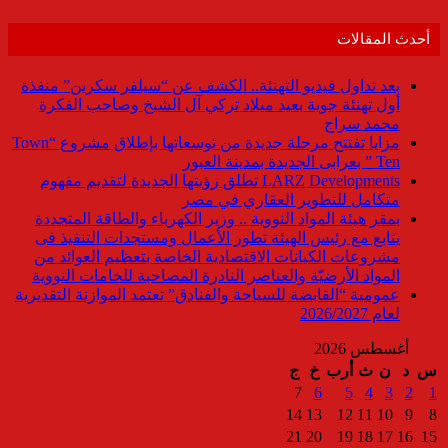
أحدث المقالات
بعد تداول فيديو التهنئة.. الكشف عن “سيلفر سكرين” منفذة
أول تهنئة جوية بعيد ميلاد تركي آل الشيخ وصاحب الفكرة
محمد سراج
مزايا تفتتح مرحلة جديدة من توسعاتها بإطلاق مشروع “Town
Ten ” بعرابى الجديدة بمدينة العبور
LARZ Developments تطلق رؤيتها الجديدة لتقديم مفهوم
متكامل للتطوير العقاري في مصر
بمقر هيئة المواد النووية .. وزير الكهرباء والطاقة المتجددة
يتابع مع رئيس الهيئة تطور الأعمال ومستجدات التنفيذ فى
مشروعات الكيانات الاقتصادية الخاصة بتعظيم العوائد من
المواد الأرضيّة والعناصر النادرة المصاحبة للخامات النووية
عمومية “القابضة للسياحة والفنادق” تعتمد الموازنة التقديرية
لعام 2026/2027
أغسطس 2026
س
د
ن
ث
أرب
خ
ج
7
6
5
4
3
2
1
14
13
12
11
10
9
8
21
20
19
18
17
16
15