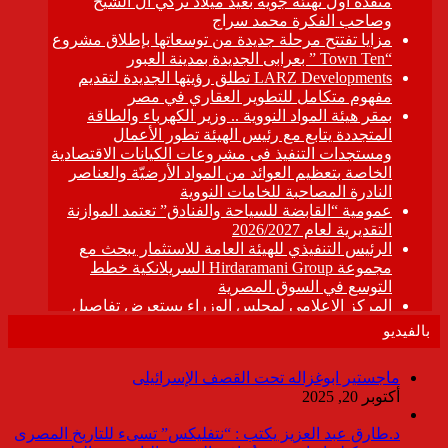
بالفيديو
ماجستير ابوغزاله تحت القصف الإسرائيلى
أكتوبر 20, 2025
د.طارق عبد العزيز يكتب : “نتفليكس” تسىء للتاريخ المصرى