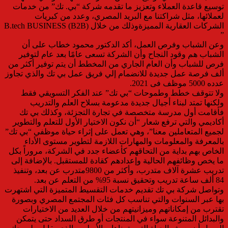
توسيع قاعدة العملاء وتعزيز ما تقدمه شركة “بي. تك” من خدمات
لعملائها، مثل شراكتنا مع البريد المصري، وعدد من كبريات
الشركات العقارية المميزةوذلك من خلال B.tech BUSINESS (B2B)
”
وعن الشباب وفرص العمل، أكد الدكتور محمود خطاب على أن
الشباب هم وقود النجاح وأن الشركة تسعى عامًا بعد عام لتوفير
فرص للشباب وأن العام الجاري من المخطط أن يتم توفير أكثر من
ألف فرصة عمل جديدة للانضمام إلي فريق عمل بي تك والذي تجاوز
عدده 5000 موظف فى 2021.
ولا تتوقف خطط وطموحات “بي تك” عند الفكر التسويقي فقط
ولكنها تمتد لبناء أجيال جديدة مدعومة بسلاح العلم والتدريب
فأقامت أول مدرسة متخصصة في تجارة التجزئة، وكذلك بي تك
أكاديمي والتي ترفع شعار “أن نكون الاختيار الأول للتعلم والتطوير
لجميع المتعاملين معنا”، وهي تعمل على إثراء حياة موظفي “بي تك”
بالمعرفة والمعلومات والمهارات اللازمة لتطوير مستوى الأداء
الخاص بهم بداية من التحاقهم كأعضاء جدد في الشركة، مروراً بكل
ما يخص وظائفهم الحالية وإعدادهم كقادة للمستقبل. بالإضافة إلى
تدريب عشرة آلاف متدرب، وأكثر من 9800متدرب عن بعد، وتنفيذ
84 ألف ساعة تدريب وتحقيق نسبة 95% من التعلم عن بعد.
وتواصل شركة بي تك تقديم خدمات التقسيط المتميزة التي اشتهرت
بها عبر السنوات والتي تناسب كل فئات المجتمع المصري وبصورة
تقترب من إمكاناتهم وميزانيتهم من خلال العديد من الاختيارات
والبدائل المتنوعة سواء في المنتجات أو طرق السداد حتى يتمكن