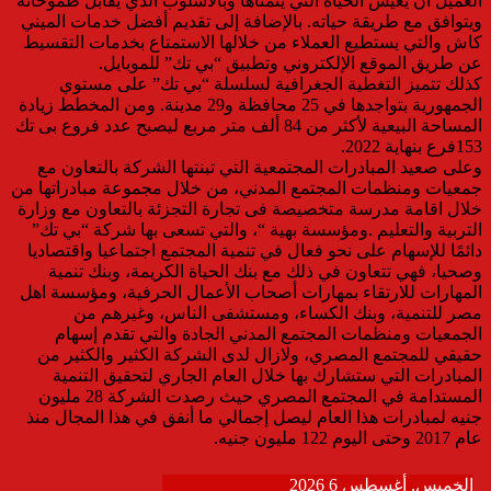
العميل أن يعيش الحياة التي يتمناها وبالأسلوب الذي يقابل طموحاته
ويتوافق مع طريقة حياته. بالإضافة إلى تقديم أفضل خدمات الميني
كاش والتي يستطيع العملاء من خلالها الاستمتاع بخدمات التقسيط
عن طريق الموقع الإلكتروني وتطبيق “بي تك” للموبايل.
كذلك تتميز التغطية الجغرافية لسلسلة “بي تك” على مستوي
الجمهورية بتواجدها في 25 محافظة و29 مدينة. ومن المخطط زيادة
المساحة البيعية لأكثر من 84 ألف متر مربع ليصبح عدد فروع بى تك
153فرع بنهاية 2022.
وعلى صعيد المبادرات المجتمعية التي تبنتها الشركة بالتعاون مع
جمعيات ومنظمات المجتمع المدني، من خلال مجموعة مبادراتها من
خلال اقامة مدرسة متخصيصة فى تجارة التجزئة بالتعاون مع وزارة
التربية والتعليم .ومؤسسة بهية “، والتي تسعى بها شركة “بي تك”
دائمًا للإسهام على نحو فعال في تنمية المجتمع اجتماعيا واقتصاديا
وصحيا، فهي تتعاون في ذلك مع بنك الحياة الكريمة، وبنك تنمية
المهارات للارتقاء بمهارات أصحاب الأعمال الحرفية، ومؤسسة اهل
مصر للتنمية، وبنك الكساء، ومستشفى الناس، وغيرهم من
الجمعيات ومنظمات المجتمع المدني الجادة والتي تقدم إسهام
حقيقي للمجتمع المصري، ولازال لدى الشركة الكثير والكثير من
المبادرات التي ستشارك بها خلال العام الجاري لتحقيق التنمية
المستدامة في المجتمع المصري حيث رصدت الشركة 28 مليون
جنيه لمبادرات هذا العام ليصل إجمالي ما أنفق في هذا المجال منذ
عام 2017 وحتى اليوم 122 مليون جنيه.