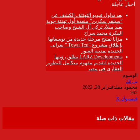
الوسوم
بى تك
محمود مقلد
فبراير 28, 2022
267
ڤايبر
طباعة
تيلقرام
واتساب
مشاركة
فيسبوك
‫X
عبر
البريد
مقالات ذات صلة