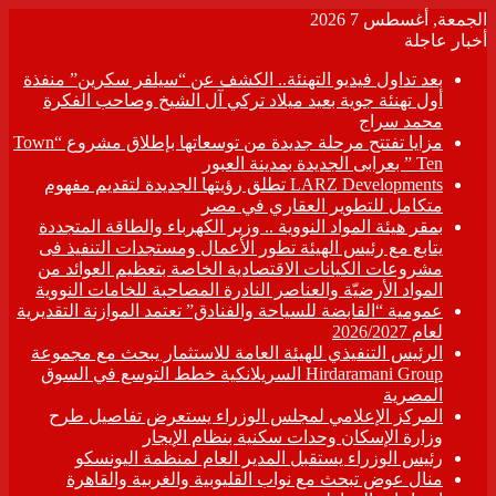
الجمعة, أغسطس 7 2026
أخبار عاجلة
بعد تداول فيديو التهنئة.. الكشف عن “سيلفر سكرين” منفذة
أول تهنئة جوية بعيد ميلاد تركي آل الشيخ وصاحب الفكرة
محمد سراج
مزايا تفتتح مرحلة جديدة من توسعاتها بإطلاق مشروع “Town
Ten ” بعرابى الجديدة بمدينة العبور
LARZ Developments تطلق رؤيتها الجديدة لتقديم مفهوم
متكامل للتطوير العقاري في مصر
بمقر هيئة المواد النووية .. وزير الكهرباء والطاقة المتجددة
يتابع مع رئيس الهيئة تطور الأعمال ومستجدات التنفيذ فى
مشروعات الكيانات الاقتصادية الخاصة بتعظيم العوائد من
المواد الأرضيّة والعناصر النادرة المصاحبة للخامات النووية
عمومية “القابضة للسياحة والفنادق” تعتمد الموازنة التقديرية
لعام 2026/2027
الرئيس التنفيذي للهيئة العامة للاستثمار يبحث مع مجموعة
Hirdaramani Group السريلانكية خطط التوسع في السوق
المصرية
المركز الإعلامي لمجلس الوزراء يستعرض تفاصيل طرح
وزارة الإسكان وحدات سكنية بنظام الإيجار
رئيس الوزراء يستقبل المدير العام لمنظمة اليونسكو
منال عوض تبحث مع نواب القليوبية والغربية والقاهرة