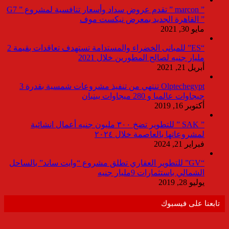
” marcon ” تقدم عروض سداد وأسعار تنافسية لمشروع ” G7
” القاهرة الجديد بمعرض نيكست موف
مايو 30, 2021
“ES” للمبانى الخضراء والمستدامة تستهدف تعاقدات بقيمة 2
مليار جنيه لصالح المطورين خلال 2021
أبريل 21, 2021
Olptechegypt تنتهي من تنفيذ مشروعات شمسية بقدرة 3
جيجاوات عالميا و 280 ميجاوات ببنبان
أكتوبر 16, 2019
” SAK ” للتطوير تضخ ٣٠٠ مليون جنيه أعمال انشائية
لمشروعاتها بالعاصمة خلال ٢٠٢٤
فبراير 21, 2024
“GV” للتطوير العقاري تطلق مشروع “وايت ساند” بالساحل
الشمالي باستثمارات 9مليار جنيه
يوليو 28, 2019
تابعنا على فيسبوك