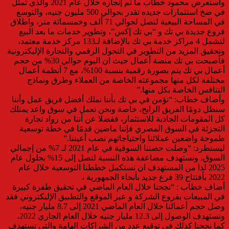
واستعرض محمود خطاب ما تم إنجازه خلال عام 2021 والذي تمثل
في ضخ استثمارات جديده تقدر بحوالي 500 مليون جنيه، والتوسع
في المساحة البيعية لتصل لحوالي 71 ألف وخمسمائة متر، واطلاق
فروع جديدة بي تك و “بي تك إكس”، وتطوير خدمات ما بعد البيع
لتشمل 4 مراكز خدمة بي تك بالإضافة لـ133 مركز خدمة معتمد،
وتحقيق المزيد من التطوير في التحول الرقمي والتجارة الإليكترونية
فأصبحت بي تك منصة أعمال حيث ان اليوم حوالي 30% من حجم
أعمال بي تك يتم بصورة رقمية بنسبة 100%، مع 7 أنظمة أعمال
مختلفة لكل منها مجموعته الخاصة من العملاء وطرق ونماذج
التنافس الخاصة بكل منها.”
وأضاف خطاب: “نؤمن في بي تك بأننا نملك أفضل فريق عمل وأننا
سنظل دومًا الفريق الرابح، خاصة ونحن نعمل في سوق واعد يمتلك
كل المقومات الجاذبة للاستثمار، ففضلا عن أننا من رواد تجارة
التجزئة في السوق المصري فإننا ماضين قدمًا في خطة توسعية
طموحة واضعين عملائنا واحتياجاتهم نصب أعيننا.”
ليستطرد: “وصلت حصتنا السوقية في عام 2021 لـ 7% من إجمالي
السوق، ونستهدف مضاعفة هذه النسبة لتصل إلى 15% بحلول عام
2025 لذا من المستهدف ان نستكمل خططنا التوسعية خلال عام
2022 بأفتتاح 39 فرع جديد بأنحاء الجمهورية ،
أضاف خطاب : “نجحنا خلال العام الماضي في تحقيق طفرة كبيرة
في المبيعات بفروع الشركة و عبر الموقع والتطبيق الإليكتروني فقد
وصل حجم أعمالنا خلال العام الماضي 2021 إلى 8.7 مليار جنيه،
ونستهدف الوصول إلى 12.3 مليار جنيه خلال العام الجاري 2022،
كما نجحنا كذلك في توقيع عدد من الشراكات الهامة والتي تستهدف