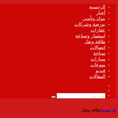
الرئيسية
أخبار
بنوك وتأمين
بورصة وشركات
عقارات
استثمار وصناعة
طاقة ونقل
إتصالات
سياحة
سيارات
منوعات
فيديو
المقالات
فيسبوك
ملخص
الموقع
بحث
RSS
عن
الرئيسية
/
طاقة ونقل