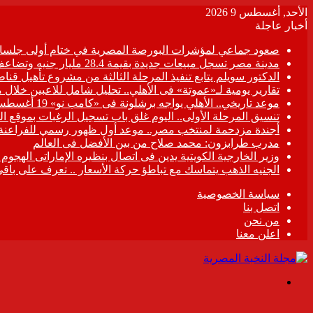
الأحد, أغسطس 9 2026
أخبار عاجلة
صعود جماعي لمؤشرات البورصة المصرية في ختام أولى جلسات
مدينة مصر تسجل مبيعات جديدة بقيمة 28.4 مليار جنيه وتضاعف معدلات التسليم خلال النصف الأول من 2026
الدكتور سويلم يتابع تنفيذ المرحلة الثالثة من مشروع تأهيل قناطر
تقارير يومية لـ«عموتة» فى الأهلي.. تحليل شامل للاعبين خلال 
موعد تاريخي.. الأهلي يواجه برشلونة فى «كامب نو» 19 أغسطس
تنسيق المرحلة الأولى.. اليوم غلق باب تسجيل الرغبات بموقع ال
أجندة مزدحمة لمنتخب مصر.. موعد أول ظهور رسمي للفراعنة
مدرب طرابزون: محمد صلاح من بين الأفضل فى العالم
وزير الخارجية الكويتية يدين فى اتصال بنظيره الإماراتى الهجوم
الجنيه الذهب يتماسك مع تباطؤ حركة الأسعار .. تعرف على باقي
سياسة الخصوصية
اتصل بنا
من نحن
اعلن معنا
القائمة