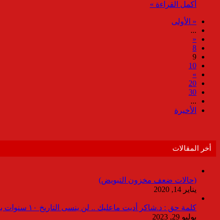
أكمل القراءة »
« الأولى
...
«
8
9
10
»
20
30
...
الأخيرة
أخر المقالات
(حالات ضعف مخزون التبويض)
يناير 14, 2020
كلمة حق : د.شاكر أديت ماعليك .. لن ينسى التاريخ ١٠ سنوات بدون انقطاعات
يوليو 29, 2023