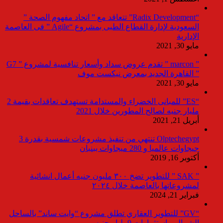
“Radix Development” تتعاقد مع ” اتحاد مفهوم الصحة ”
السعودية لإدارة القطاع الطبى بمشروع “Agile ” فى العاصمة
الإدارية
مايو 30, 2021
” marcon ” تقدم عروض سداد وأسعار تنافسية لمشروع ” G7
” القاهرة الجديد بمعرض نيكست موف
مايو 30, 2021
“ES” للمبانى الخضراء والمستدامة تستهدف تعاقدات بقيمة 2
مليار جنيه لصالح المطورين خلال 2021
أبريل 21, 2021
Olptechegypt تنتهي من تنفيذ مشروعات شمسية بقدرة 3
جيجاوات عالميا و 280 ميجاوات ببنبان
أكتوبر 16, 2019
” SAK ” للتطوير تضخ ٣٠٠ مليون جنيه أعمال انشائية
لمشروعاتها بالعاصمة خلال ٢٠٢٤
فبراير 21, 2024
“GV” للتطوير العقاري تطلق مشروع “وايت ساند” بالساحل
الشمالي باستثمارات 9مليار جنيه