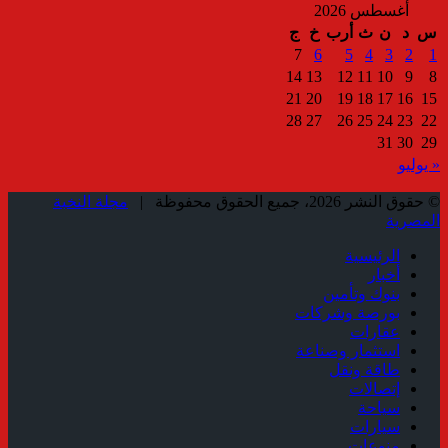
أغسطس 2026
س
د
ن
ث
أرب
خ
ج
7
6
5
4
3
2
1
14
13
12
11
10
9
8
21
20
19
18
17
16
15
28
27
26
25
24
23
22
31
30
29
« يوليو
© حقوق النشر 2026، جميع الحقوق محفوظة |
مجلة النخبة
المصرية
الرئيسية
أخبار
بنوك وتأمين
بورصة وشركات
عقارات
استثمار وصناعة
طاقة ونقل
إتصالات
سياحة
سيارات
منوعات