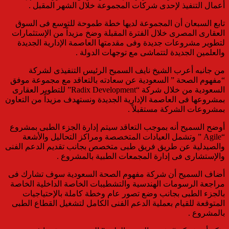
أعمال التنفيذ لإحدى شركات المجموعة خلال الشهر المقبل .
تابع السبعان أن المجموعة لديها خطة طموحة للتوسع فى السوق
العقارى المصرى خلال الفترة المقبلة وضخ مزيداً من الإستثمارات
لتطوير مشروعات جديدة وفى مقدمتها العاصمة الإدارية الجديدة
والعلمين الجديدة لتتماشى مع توجهات الدولة .
من جانبه أعرب الشيخ نايف السميح الرئيس التنفيذى لشركة
“مفهوم الصحة ” السعودية عن سعادته بالتعاقد مع مجموعة موفق
السعودية من خلال شركة “Radix Development” للتطوير العقارى
بمشروعها فى العاصمة الإدارية الجديدة ونستهدف مزيداً من التعاون
بمشروعات الشركة مستقبلاً .
أوضح السميح أنه بموجب التعاقد سيتم إدارة الجزء الطبى بمشروع
“Agile ” وتشمل العيادات المتخصصة ومراكز التحاليل والأشعة
والصيدلية عن طريق فريق طبى متخصص بجانب تقديم الدعم الفنى
والإستشارى فى إدارة المجمعات الطبية بالمشروع .
أضاف السميح أن شركة مفهوم الصحة السعودية سوف تشارك فى
مراجعة الرسومات الهندسية والتشطيبات الخاصة الداخلية الخاصة
بالجزء الطبى بجانب وضع تصور عام وخطة كاملة بالإحتياجيات
المتوقعة للقيام بعملية الدعم الفنى الكامل لتشغيل القطاع الطبى
بالمشروع .