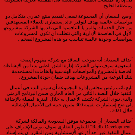
ومنطقة الخليج .
أوضح السبعان أن المجموعة تسعى لتقديم منتج عقارى متكامل ذو
مواصفات عالمية يهدف لتوفير عائد إستثمارى للعملاء المستهدفين
من خلال الخدمات والمزايا التنافسية التى تقدمها الشركة بمشروعها
الأول فى العاصمة الإدارية والتى تتطلب ان تكون المشروعات
بمواصفات وجودة عالمية تتناسب مع هذه المشروع الضخم .
أضاف السبعان أنه بموجب التعاقد مع شركة مفهوم الصحة
السعودية سوف تتولى الشركة إدارة الشق الطبى بدءاً من الإنشاءات
الخاصة بالمشروع والمواصفات الهندسية والخامات المستخدمة
لتلك النوعية من المشروعات بهدف ضمان جودة المشروع .
تابع نائب رئيس مجلس إدارة المجموعة أن سيتم البدء فى أعمال
التنفيذ خلال النصف الثانى من العام الجارى ضمن البرنامج الزمنى
والذى تنوى الشركة تكثيف الأعمال به خلال الفترة المقبلة بالإضافة
إلى ضخ إستثمارات بقيمة 300 مليون جنيه فى الأعمال الإنشائية
خلال 2021 .
أضاف السبعان أن مجموعة موفق السعودية والمالكة لشركة
“Radix Development” للتطوير العقارى سوف تتولى الإشراف على
أعمال التنفيذ عبر أحد أذرعها الإستشارية ومن المقرر أن يتم إسناد