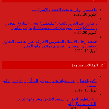
ماجستير ابوغزاله تحت القصف الإسرائيلى
أكتوبر 20, 2025
د.طارق عبد العزيز يكتب : “نتفليكس” تسىء للتاريخ المصرى
وتقدم كيلوباترا بصورة تُجافي الحقيقة التاريخية والعلمية
أكتوبر 20, 2025
جمعية رجال الأعمال المصريين الأفارقة تعلن تفاصيل التعاون
الاقتصادي المصري النيجيري بمؤتمر مايو المقبل
أبريل 12, 2022
أكثر المقالات مشاهدة
الكهرباء تطبق ١٧٪ فوائد على الفواتير المتأخرة بداية من مايو
المقبل
أبريل 13, 2019
UC للتطوير العقارى تستعد لاطلاق مشروعها الثالث
بالعاصمة خلال أيام
أغسطس 1, 2021