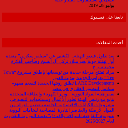
يوليو 28, 2019
تابعنا على فيسبوك
أحدث المقالات
بعد تداول فيديو التهنئة.. الكشف عن “سيلفر سكرين” منفذة
أول تهنئة جوية بعيد ميلاد تركي آل الشيخ وصاحب الفكرة
محمد سراج
مزايا تفتتح مرحلة جديدة من توسعاتها بإطلاق مشروع “Town
Ten ” بعرابى الجديدة بمدينة العبور
LARZ Developments تطلق رؤيتها الجديدة لتقديم مفهوم
متكامل للتطوير العقاري في مصر
بمقر هيئة المواد النووية .. وزير الكهرباء والطاقة المتجددة
يتابع مع رئيس الهيئة تطور الأعمال ومستجدات التنفيذ فى
مشروعات الكيانات الاقتصادية الخاصة بتعظيم العوائد من
المواد الأرضيّة والعناصر النادرة المصاحبة للخامات النووية
عمومية “القابضة للسياحة والفنادق” تعتمد الموازنة التقديرية
لعام 2026/2027