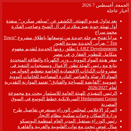
الجمعة, أغسطس 7 2026
أخبار عاجلة
بعد تداول فيديو التهنئة.. الكشف عن “سيلفر سكرين” منفذة
أول تهنئة جوية بعيد ميلاد تركي آل الشيخ وصاحب الفكرة
محمد سراج
مزايا تفتتح مرحلة جديدة من توسعاتها بإطلاق مشروع “Town
Ten ” بعرابى الجديدة بمدينة العبور
LARZ Developments تطلق رؤيتها الجديدة لتقديم مفهوم
متكامل للتطوير العقاري في مصر
بمقر هيئة المواد النووية .. وزير الكهرباء والطاقة المتجددة
يتابع مع رئيس الهيئة تطور الأعمال ومستجدات التنفيذ فى
مشروعات الكيانات الاقتصادية الخاصة بتعظيم العوائد من
المواد الأرضيّة والعناصر النادرة المصاحبة للخامات النووية
عمومية “القابضة للسياحة والفنادق” تعتمد الموازنة التقديرية
لعام 2026/2027
الرئيس التنفيذي للهيئة العامة للاستثمار يبحث مع مجموعة
Hirdaramani Group السريلانكية خطط التوسع في السوق
المصرية
المركز الإعلامي لمجلس الوزراء يستعرض تفاصيل طرح
وزارة الإسكان وحدات سكنية بنظام الإيجار
رئيس الوزراء يستقبل المدير العام لمنظمة اليونسكو
منال عوض تبحث مع نواب القليوبية والغربية والقاهرة