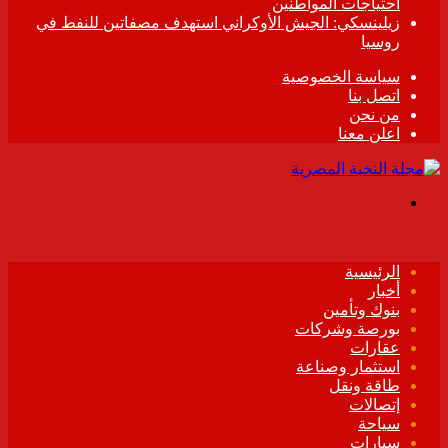
احتياجات المواطنين
زيلينسكي: الجيش الأوكراني استهدف مصفاتين للنفط في
روسيا
سياسة الخصوصية
اتصل بنا
من نحن
اعلن معنا
القائمة
الرئيسية
أخبار
بنوك وتأمين
بورصة وشركات
عقارات
استثمار وصناعة
طاقة ونقل
إتصالات
سياحة
سيارات