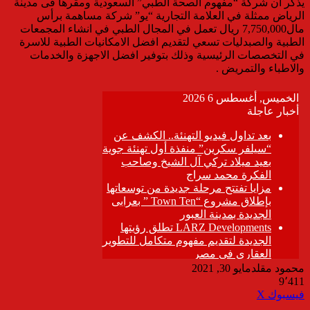
يذكر أن شركة “مفهوم الصحة الطبي” السعودية ومقرها فى مدينة
الرياض ممثلة في العلامة التجارية “يو” شركة مساهمة برأس
مال7,750,000 ريال تعمل في المجال الطبي في انشاء المجمعات
الطبية والصبدليات تسعي لتقديم افضل الامكانيات الطبية للاسرة
في التخصصات الرئيسية وذلك بتوفير افضل الاجهزة والخدمات
والاطباء والتمريض .
محمود مقلد
مايو 30, 2021
9٬411
ڤايبر
طباعة
تيلقرام
واتساب
مشاركة
فيسبوك
‫X
عبر