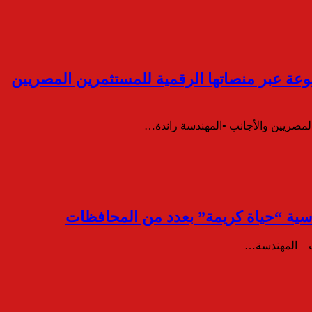
تنوعة عبر منصاتها الرقمية للمستثمرين المصريين
المصريين والأجانب ▪︎المهندسة راندة…
سية “حياة كريمة” بعدد من المحافظات
ت – المهندسة…