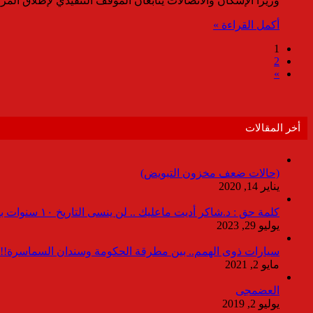
وزيرا الإسكان والاتصالات يتابعان الموقف التنفيذي لإطلاق ال
أكمل القراءة »
1
2
»
أخر المقالات
(حالات ضعف مخزون التبويض)
يناير 14, 2020
كلمة حق : د.شاكر أديت ماعليك .. لن ينسى التاريخ ١٠ سنوات بدون انقطاعات
يوليو 29, 2023
سيارات ذوى الهمم.. بين مطرقة الحكومة وسندان السماسرة!!
مايو 2, 2021
العضمجى
يوليو 2, 2019