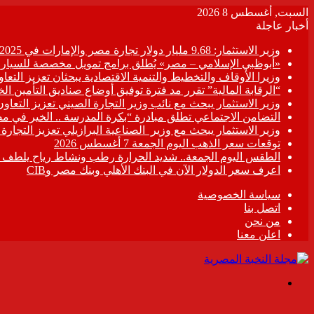
السبت, أغسطس 8 2026
أخبار عاجلة
وزير الاستثمار: 9.68 مليار دولار تجارة مصر والإمارات في 2025
«أبوظبي الإسلامي – مصر» يُطلق برامج تمويل مخصصة للسيارات
وزيرا الأوقاف والتخطيط والتنمية الاقتصادية يبحثان تعزيز التع
“الرقابة المالية” تقرر مد فترة توفيق أوضاع صناديق التأمين الخاصة حتى 31 د
وزير الاستثمار يبحث مع نائب وزير التجارة الصيني تعزيز التعا
التضامن الاجتماعي تطلق مبادرة “بكرة المدرسة .. الخير في م
وزير الاستثمار يبحث مع وزير الصناعية البرازيلي تعزيز التجارة
توقعات سعر الذهب اليوم الجمعة 7 أغسطس 2026
الطقس اليوم الجمعة.. شديد الحرارة رطب ونشاط رياح يلطف الأ
اعرف سعر الدولار الآن في البنك الأهلي وبنك مصر وCIB
سياسة الخصوصية
اتصل بنا
من نحن
اعلن معنا
القائمة