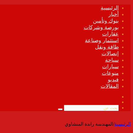
الرئيسية
أخبار
بنوك وتأمين
بورصة وشركات
عقارات
استثمار وصناعة
طاقة ونقل
إتصالات
سياحة
سيارات
منوعات
فيديو
المقالات
فيسبوك
ملخص
الموقع
بحث
RSS
عن
الرئيسية
/
المهندسة راندة المنشاوي