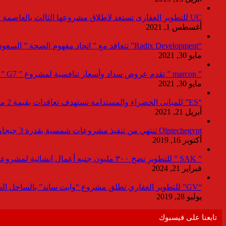
UC للتطوير العقارى تستعد لاطلاق مشروعها الثالث بالعاصمة خلال أيام
أغسطس 1, 2021
“Radix Development” تتعاقد مع ” اتحاد مفهوم الصحة ” السعودية لإدارة القطاع الطبى بمشروع “Agile ” فى العاصمة الإدارية
مايو 30, 2021
” marcon ” تقدم عروض سداد وأسعار تنافسية لمشروع ” G7 ” القاهرة الجديد بمعرض نيكست موف
مايو 30, 2021
“ES” للمبانى الخضراء والمستدامة تستهدف تعاقدات بقيمة 2 مليار جنيه لصالح المطورين خلال 2021
أبريل 21, 2021
Olptechegypt تنتهي من تنفيذ مشروعات شمسية بقدرة 3 جيجاوات عالميا و 280 ميجاوات ببنبان
أكتوبر 16, 2019
” SAK ” للتطوير تضخ ٣٠٠ مليون جنيه أعمال انشائية لمشروعاتها بالعاصمة خلال ٢٠٢٤
فبراير 21, 2024
“GV” للتطوير العقاري تطلق مشروع “وايت ساند” بالساحل الشمالي باستثمارات 9مليار جنيه
يوليو 28, 2019
تابعنا على فيسبوك