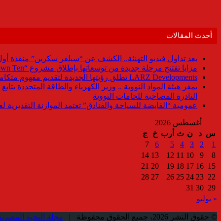
أحدث المقالات
بعد تداول فيديو التهنئة.. الكشف عن “سيلفر سكرين” منفذة أو
مزايا تفتتح مرحلة جديدة من توسعاتها بإطلاق مشروع “Town Ten ” بعرابى الجديدة بمدينة العبور
LARZ Developments تطلق رؤيتها الجديدة لتقديم مفهوم متكامل للتطوير العقاري في مصر
بمقر هيئة المواد النووية .. وزير الكهرباء والطاقة المتجددة يت
النادرة المصاحبة للخامات النووية
عمومية “القابضة للسياحة والفنادق” تعتمد الموازنة التقديرية لعام 6/2027
أغسطس 2026
س
د
ن
ث
أرب
خ
ج
7
6
5
4
3
2
1
14
13
12
11
10
9
8
21
20
19
18
17
16
15
28
27
26
25
24
23
22
31
30
29
« يوليو
© حقوق النشر 2026، جميع الحقوق محفوظة |
مجلة النخبة المصرية