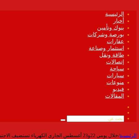
الرئيسية
أخبار
بنوك وتأمين
بورصة وشركات
عقارات
استثمار وصناعة
طاقة ونقل
إتصالات
سياحة
سيارات
منوعات
فيديو
المقالات
فيسبوك
ملخص
الموقع
بحث
RSS
عن
الرئيسية
/
خلال يومي 22و23 أغسطس الجارى الكهرباء تستضيف الاجتماع الإقليمي الثاني لدول شمال افريقيا