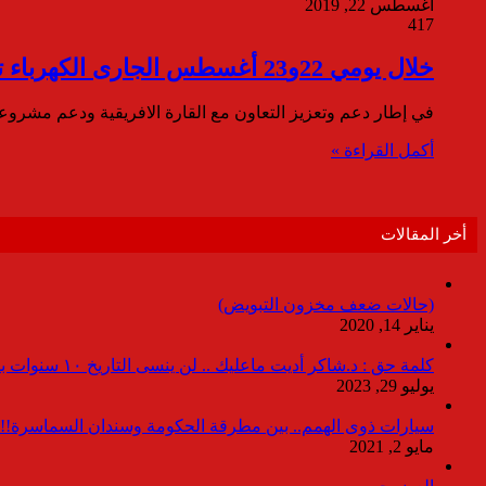
أغسطس 22, 2019
417
خلال يومي 22و23 أغسطس الجارى الكهرباء تستضيف الاجتماع الإقليمي الثاني لدول شمال افريقيا
في إطار دعم وتعزيز التعاون مع القارة الافريقية ودعم مشروعا
أكمل القراءة »
أخر المقالات
(حالات ضعف مخزون التبويض)
يناير 14, 2020
كلمة حق : د.شاكر أديت ماعليك .. لن ينسى التاريخ ١٠ سنوات بدون انقطاعات
يوليو 29, 2023
سيارات ذوى الهمم.. بين مطرقة الحكومة وسندان السماسرة!!
مايو 2, 2021