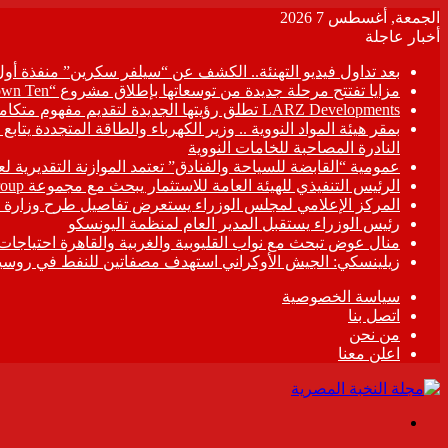
الجمعة, أغسطس 7 2026
أخبار عاجلة
بعد تداول فيديو التهنئة.. الكشف عن “سيلفر سكرين” منفذة أو
مزايا تفتتح مرحلة جديدة من توسعاتها بإطلاق مشروع “Town Ten ” بعرابى الجديدة بمدينة العبور
LARZ Developments تطلق رؤيتها الجديدة لتقديم مفهوم متكامل للتطوير العقاري في مصر
بمقر هيئة المواد النووية .. وزير الكهرباء والطاقة المتجددة يت
النادرة المصاحبة للخامات النووية
عمومية “القابضة للسياحة والفنادق” تعتمد الموازنة التقديرية لعام 6/2027
الرئيس التنفيذي للهيئة العامة للاستثمار يبحث مع مجموعة Hirdaramani Group السريلانكية خطط التوسع في السوق المصرية
المركز الإعلامي لمجلس الوزراء يستعرض تفاصيل طرح وزارة ال
رئيس الوزراء يستقبل المدير العام لمنظمة اليونسكو
منال عوض تبحث مع نواب القليوبية والغربية والقاهرة احتياجات
زيلينسكي: الجيش الأوكراني استهدف مصفاتين للنفط في روسيا
سياسة الخصوصية
اتصل بنا
من نحن
اعلن معنا
القائمة