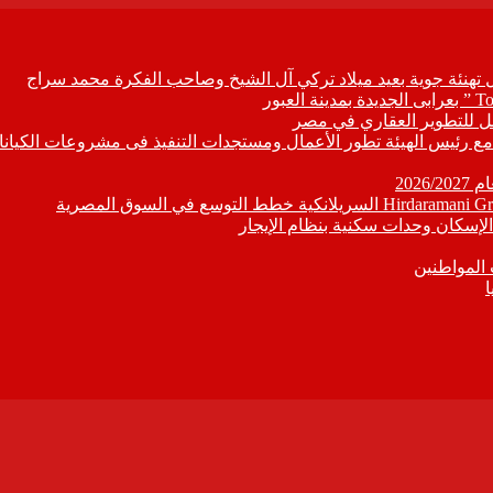
ل تهنئة جوية بعيد ميلاد تركي آل الشيخ وصاحب الفكرة محمد سراج
ابع مع رئيس الهيئة تطور الأعمال ومستجدات التنفيذ فى مشروعات الكيانا
202
إسكان وحدات سكنية بنظام الإيجار
 المواطنين