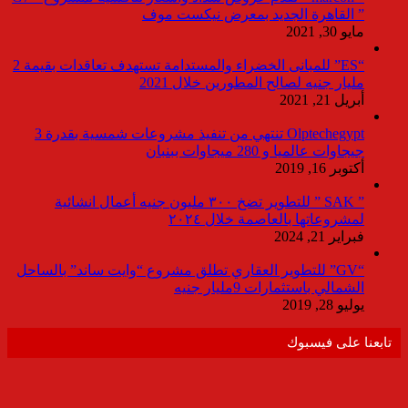
” القاهرة الجديد بمعرض نيكست موف
مايو 30, 2021
“ES” للمبانى الخضراء والمستدامة تستهدف تعاقدات بقيمة 2
مليار جنيه لصالح المطورين خلال 2021
أبريل 21, 2021
Olptechegypt تنتهي من تنفيذ مشروعات شمسية بقدرة 3
جيجاوات عالميا و 280 ميجاوات ببنبان
أكتوبر 16, 2019
” SAK ” للتطوير تضخ ٣٠٠ مليون جنيه أعمال انشائية
لمشروعاتها بالعاصمة خلال ٢٠٢٤
فبراير 21, 2024
“GV” للتطوير العقاري تطلق مشروع “وايت ساند” بالساحل
الشمالي باستثمارات 9مليار جنيه
يوليو 28, 2019
تابعنا على فيسبوك