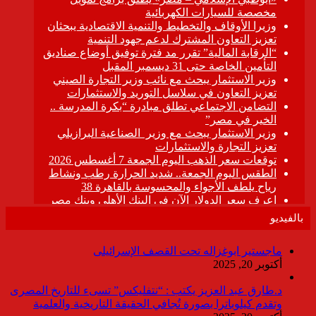
بالفيديو
ماجستير ابوغزاله تحت القصف الإسرائيلى
أكتوبر 20, 2025
د.طارق عبد العزيز يكتب : “نتفليكس” تسىء للتاريخ المصرى
وتقدم كيلوباترا بصورة تُجافي الحقيقة التاريخية والعلمية