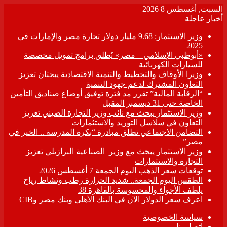
السبت, أغسطس 8 2026
أخبار عاجلة
وزير الاستثمار: 9.68 مليار دولار تجارة مصر والإمارات في
2025
«أبوظبي الإسلامي – مصر» يُطلق برامج تمويل مخصصة
للسيارات الكهربائية
وزيرا الأوقاف والتخطيط والتنمية الاقتصادية يبحثان تعزيز
التعاون المشترك لدعم جهود التنمية
“الرقابة المالية” تقرر مد فترة توفيق أوضاع صناديق التأمين
الخاصة حتى 31 ديسمبر المقبل
وزير الاستثمار يبحث مع نائب وزير التجارة الصيني تعزيز
التعاون في سلاسل التوريد والاستثمارات
التضامن الاجتماعي تطلق مبادرة “بكرة المدرسة .. الخير في
مصر”
وزير الاستثمار يبحث مع وزير الصناعية البرازيلي تعزيز
التجارة والاستثمارات
توقعات سعر الذهب اليوم الجمعة 7 أغسطس 2026
الطقس اليوم الجمعة.. شديد الحرارة رطب ونشاط رياح
يلطف الأجواء والمحسوسة بالقاهرة 38
اعرف سعر الدولار الآن في البنك الأهلي وبنك مصر وCIB
سياسة الخصوصية
اتصل بنا