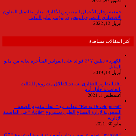
أكتوبر 20, 2025
جمعية رجال الأعمال المصريين الأفارقة تعلن تفاصيل التعاون
الاقتصادي المصري النيجيري بمؤتمر مايو المقبل
أبريل 12, 2022
أكثر المقالات مشاهدة
الكهرباء تطبق ١٧٪ فوائد على الفواتير المتأخرة بداية من مايو
المقبل
أبريل 13, 2019
UC للتطوير العقارى تستعد لاطلاق مشروعها الثالث
بالعاصمة خلال أيام
أغسطس 1, 2021
“Radix Development” تتعاقد مع ” اتحاد مفهوم الصحة ”
السعودية لإدارة القطاع الطبى بمشروع “Agile ” فى العاصمة
الإدارية
مايو 30, 2021
” marcon ” تقدم عروض سداد وأسعار تنافسية لمشروع ” G7