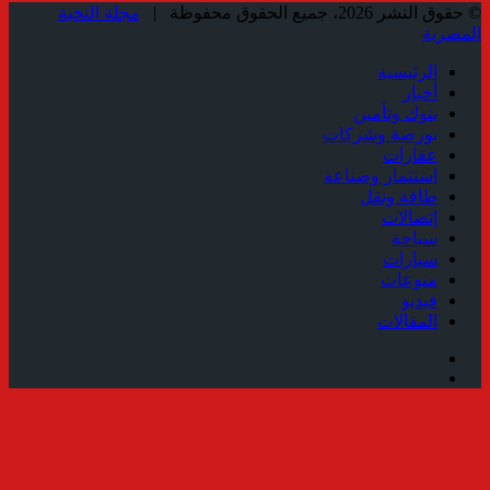
© حقوق النشر 2026، جميع الحقوق محفوظة |
مجلة النخبة
المصرية
الرئيسية
أخبار
بنوك وتأمين
بورصة وشركات
عقارات
استثمار وصناعة
طاقة ونقل
إتصالات
سياحة
سيارات
منوعات
فيديو
المقالات
فيسبوك
ملخص
الموقع
زر
RSS
الذهاب
إلى
الأعلى