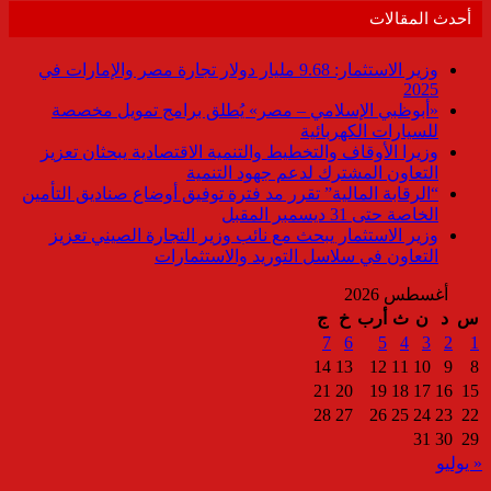
أحدث المقالات
وزير الاستثمار: 9.68 مليار دولار تجارة مصر والإمارات في
2025
«أبوظبي الإسلامي – مصر» يُطلق برامج تمويل مخصصة
للسيارات الكهربائية
وزيرا الأوقاف والتخطيط والتنمية الاقتصادية يبحثان تعزيز
التعاون المشترك لدعم جهود التنمية
“الرقابة المالية” تقرر مد فترة توفيق أوضاع صناديق التأمين
الخاصة حتى 31 ديسمبر المقبل
وزير الاستثمار يبحث مع نائب وزير التجارة الصيني تعزيز
التعاون في سلاسل التوريد والاستثمارات
أغسطس 2026
س
د
ن
ث
أرب
خ
ج
7
6
5
4
3
2
1
14
13
12
11
10
9
8
21
20
19
18
17
16
15
28
27
26
25
24
23
22
31
30
29
« يوليو