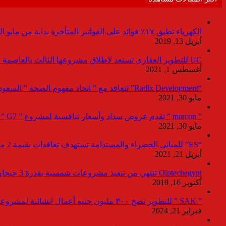
الكهرباء تطبق ١٧٪ فوائد على الفواتير المتأخرة بداية من مايو المقبل
أبريل 13, 2019
UC للتطوير العقارى تستعد لاطلاق مشروعها الثالث بالعاصمة خلال أيام
أغسطس 1, 2021
“Radix Development” تتعاقد مع ” اتحاد مفهوم الصحة ” السعودية لإدارة القطاع الطبى بمشروع “Agile ” فى العاصمة الإدارية
مايو 30, 2021
” marcon ” تقدم عروض سداد وأسعار تنافسية لمشروع ” G7 ” القاهرة الجديد بمعرض نيكست موف
مايو 30, 2021
“ES” للمبانى الخضراء والمستدامة تستهدف تعاقدات بقيمة 2 مليار جنيه لصالح المطورين خلال 2021
أبريل 21, 2021
Olptechegypt تنتهي من تنفيذ مشروعات شمسية بقدرة 3 جيجاوات عالميا و 280 ميجاوات ببنبان
أكتوبر 16, 2019
” SAK ” للتطوير تضخ ٣٠٠ مليون جنيه أعمال انشائية لمشروعاتها بالعاصمة خلال ٢٠٢٤
فبراير 21, 2024