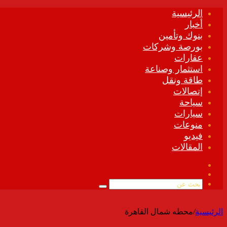
الرئيسية
أخبار
بنوك وتأمين
بورصة وشركات
عقارات
استثمار وصناعة
طاقة ونقل
إتصالات
سياحة
سيارات
منوعات
فيديو
المقالات
فيسبوك
ملخص
الموقع
بحث
RSS
عن
الرئيسية
/
محطه شمال القاهرة