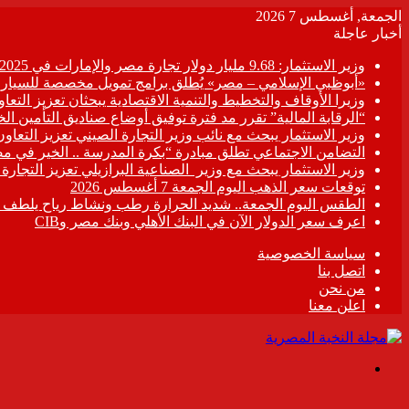
الجمعة, أغسطس 7 2026
أخبار عاجلة
وزير الاستثمار: 9.68 مليار دولار تجارة مصر والإمارات في 2025
«أبوظبي الإسلامي – مصر» يُطلق برامج تمويل مخصصة للسيارات
وزيرا الأوقاف والتخطيط والتنمية الاقتصادية يبحثان تعزيز التع
“الرقابة المالية” تقرر مد فترة توفيق أوضاع صناديق التأمين الخاصة حتى 31 د
وزير الاستثمار يبحث مع نائب وزير التجارة الصيني تعزيز التعا
التضامن الاجتماعي تطلق مبادرة “بكرة المدرسة .. الخير في م
وزير الاستثمار يبحث مع وزير الصناعية البرازيلي تعزيز التجارة
توقعات سعر الذهب اليوم الجمعة 7 أغسطس 2026
الطقس اليوم الجمعة.. شديد الحرارة رطب ونشاط رياح يلطف الأ
اعرف سعر الدولار الآن في البنك الأهلي وبنك مصر وCIB
سياسة الخصوصية
اتصل بنا
من نحن
اعلن معنا
القائمة