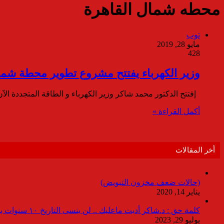
محطه شمال القاهرة
توب
مايو 28, 2019
428
وزير الكهرباء يفتتح مشروع تطوير محطة شمال القاهرة بقيمة 6 مل
إفتتح الدكتور محمد شاكر وزير الكهرباء و الطاقة المتجددة الآن
أكمل القراءة »
أخر المقالات
(حالات ضعف مخزون التبويض)
يناير 14, 2020
كلمة حق : د.شاكر أديت ماعليك .. لن ينسى التاريخ ١٠ سنوات بدون انقطاعات
يوليو 29, 2023