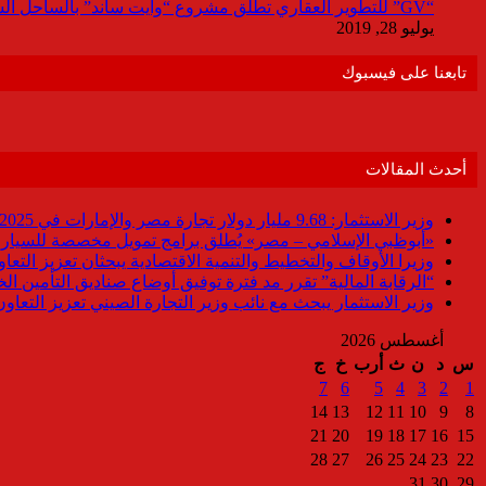
“GV” للتطوير العقاري تطلق مشروع “وايت ساند” بالساحل الشمالي باستثمارات 9مليار جنيه
يوليو 28, 2019
تابعنا على فيسبوك
أحدث المقالات
وزير الاستثمار: 9.68 مليار دولار تجارة مصر والإمارات في 2025
«أبوظبي الإسلامي – مصر» يُطلق برامج تمويل مخصصة للسيارات
وزيرا الأوقاف والتخطيط والتنمية الاقتصادية يبحثان تعزيز التع
“الرقابة المالية” تقرر مد فترة توفيق أوضاع صناديق التأمين الخاصة حتى 31 د
وزير الاستثمار يبحث مع نائب وزير التجارة الصيني تعزيز التعا
أغسطس 2026
س
د
ن
ث
أرب
خ
ج
7
6
5
4
3
2
1
14
13
12
11
10
9
8
21
20
19
18
17
16
15
28
27
26
25
24
23
22
31
30
29