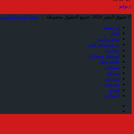
« يوليو
© حقوق النشر 2026، جميع الحقوق محفوظة |
مجلة النخبة المصرية
الرئيسية
أخبار
بنوك وتأمين
بورصة وشركات
عقارات
استثمار وصناعة
طاقة ونقل
إتصالات
سياحة
سيارات
منوعات
فيديو
المقالات
فيسبوك
ملخص
الموقع
زر
RSS
الذهاب
إلى