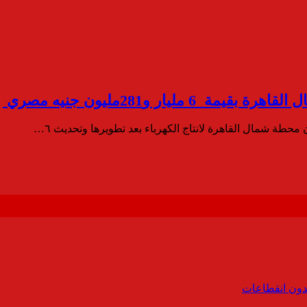
يار و281مليون جنيه مصري
 محطة شمال القاهرة لانتاج الكهرباء بعد تطويرها وتحديث ٦…