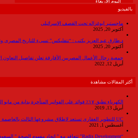
بالفيديو
ماجستير ابوغزاله تحت القصف الإسرائيلى
أكتوبر 20, 2025
د.طارق عبد العزيز يكتب : “نتفليكس” تسىء للتاريخ المصرى وتقدم
أكتوبر 20, 2025
جمعية رجال الأعمال المصريين الأفارقة تعلن تفاصيل التعاون ا
أبريل 12, 2022
أكثر المقالات مشاهدة
الكهرباء تطبق ١٧٪ فوائد على الفواتير المتأخرة بداية من مايو المقبل
أبريل 13, 2019
UC للتطوير العقارى تستعد لاطلاق مشروعها الثالث بالعاصمة خلال أيام
أغسطس 1, 2021
“Radix Development” تتعاقد مع ” اتحاد مفهوم الصحة ” السعودية لإدارة القطاع الطبى بمشروع “Agile ” فى العاصمة الإدارية