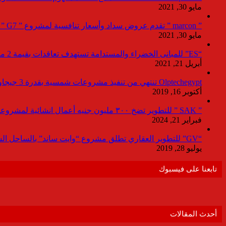
مايو 30, 2021
” marcon ” تقدم عروض سداد وأسعار تنافسية لمشروع ” G7 ” القاهرة الجديد بمعرض نيكست موف
مايو 30, 2021
“ES” للمبانى الخضراء والمستدامة تستهدف تعاقدات بقيمة 2 مليار جنيه لصالح المطورين خلال 2021
أبريل 21, 2021
Olptechegypt تنتهي من تنفيذ مشروعات شمسية بقدرة 3 جيجاوات عالميا و 280 ميجاوات ببنبان
أكتوبر 16, 2019
” SAK ” للتطوير تضخ ٣٠٠ مليون جنيه أعمال انشائية لمشروعاتها بالعاصمة خلال ٢٠٢٤
فبراير 21, 2024
“GV” للتطوير العقاري تطلق مشروع “وايت ساند” بالساحل الشمالي باستثمارات 9مليار جنيه
يوليو 28, 2019
تابعنا على فيسبوك
أحدث المقالات