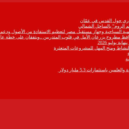
زاري حول القدس في عمّان
م الروم” بالساحل الشمالي
تنمية السياحية وجهاز مستقبل مصر لتعظيم الاستفادة من الأصول ودعم ا
النشاط ومنح المهل للمشروعات المتعثرة
استثمارات 5.3 مليار دولار