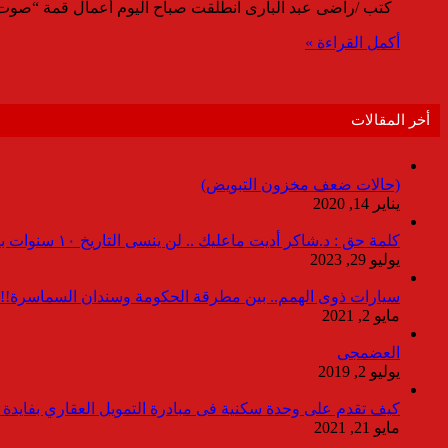
كتب /راضى عبد البارى انطلقت صباح اليوم أعمال قمة “صو
أكمل القراءة »
أخر المقالات
(حالات ضعف مخزون التبويض)
يناير 14, 2020
كلمة حق : د.شاكر أديت ماعليك .. لن ينسى التاريخ ١٠ سنوات بدون انقطاعات
يوليو 29, 2023
سيارات ذوى الهمم.. بين مطرقة الحكومة وسندان السماسرة!!
مايو 2, 2021
العضمجى
يوليو 2, 2019
كيف تقدم على وحدة سكنية فى مبادرة التمويل العقاري بفايدة ٣٪
مايو 21, 2021