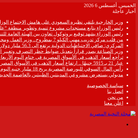
الخميس, أغسطس 6 2026
أخبار عاجلة
وزير الخارجية يلتقي نظيره السعودي على هامش الاجتماع الو
رئيس الوزراء يتابع مستجدات مشروع تنمية وتطوير منطقة “عل
رئيس الوزراء يشهد توقيع بروتوكول تعاون بين الهيئة العامة لل
من قلب مركز تدريب مهني الكيلو 7 بمطروح.. وزير العمل ومحافظ مطروح يزرعان الأمل في قلوب المتدربين ..ويتفقان على خطة عاجلة لتطوير “المركز” وصناعة الكوادر الماهرة..
المركزي: صافي الاحتياطيات الدولية يرتفع إلى 56.3 مليار دولار بنهاية يوليو 2026
وزير الصناعة يصدر قراراً بتعديل ضوابط حظر التصرف وتغيير 
تراجع أسعار الذهب فى الأسواق المصرية فى ختام اليوم الأربعاء
عيار 21 بـ 5915 جنيهًا .. ارتفاع أسعار الذهب فى الأسواق المصرية
رأس المال السوقي للبورصة المصرية يربح 18 مليار جنيه اليوم
مدبولي يستعرض مشروعي المدينتين الطبيتين بالعاصمة الجديدة والعلمين ب
سياسة الخصوصية
اتصل بنا
من نحن
اعلن معنا
القائمة