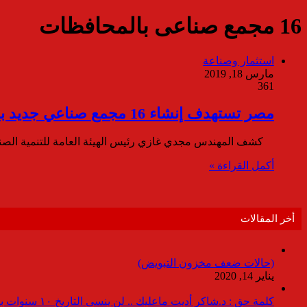
16 مجمع صناعى بالمحافظات
استثمار وصناعة
مارس 18, 2019
361
مصر تستهدف إنشاء 16 مجمع صناعي جديد بالمحافظات خلال 2019
كشف المهندس مجدي غازي رئيس الهيئة العامة للتنمية الصناعية، ع
أكمل القراءة »
أخر المقالات
(حالات ضعف مخزون التبويض)
يناير 14, 2020
كلمة حق : د.شاكر أديت ماعليك .. لن ينسى التاريخ ١٠ سنوات بدون انقطاعات