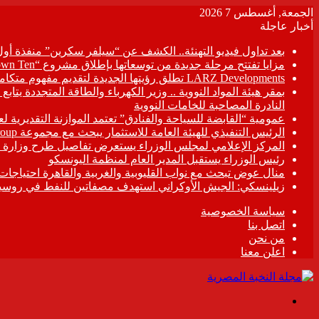
الجمعة, أغسطس 7 2026
أخبار عاجلة
بعد تداول فيديو التهنئة.. الكشف عن “سيلفر سكرين” منفذة أو
مزايا تفتتح مرحلة جديدة من توسعاتها بإطلاق مشروع “Town Ten ” بعرابى الجديدة بمدينة العبور
LARZ Developments تطلق رؤيتها الجديدة لتقديم مفهوم متكامل للتطوير العقاري في مصر
بمقر هيئة المواد النووية .. وزير الكهرباء والطاقة المتجددة يت
النادرة المصاحبة للخامات النووية
عمومية “القابضة للسياحة والفنادق” تعتمد الموازنة التقديرية لعام 6/2027
الرئيس التنفيذي للهيئة العامة للاستثمار يبحث مع مجموعة Hirdaramani Group السريلانكية خطط التوسع في السوق المصرية
المركز الإعلامي لمجلس الوزراء يستعرض تفاصيل طرح وزارة ال
رئيس الوزراء يستقبل المدير العام لمنظمة اليونسكو
منال عوض تبحث مع نواب القليوبية والغربية والقاهرة احتياجات
زيلينسكي: الجيش الأوكراني استهدف مصفاتين للنفط في روسيا
سياسة الخصوصية
اتصل بنا
من نحن
اعلن معنا
القائمة