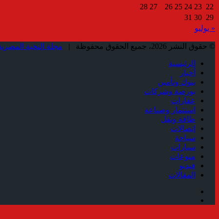
28
27
26
25
24
23
22
31
30
29
« يوليو
© حقوق النشر 2026، جميع الحقوق محفوظة |
مجلة النخبة المصرية
الرئيسية
أخبار
بنوك وتأمين
بورصة وشركات
عقارات
استثمار وصناعة
طاقة ونقل
إتصالات
سياحة
سيارات
منوعات
فيديو
المقالات
فيسبوك
ملخص
الموقع
زر
RSS