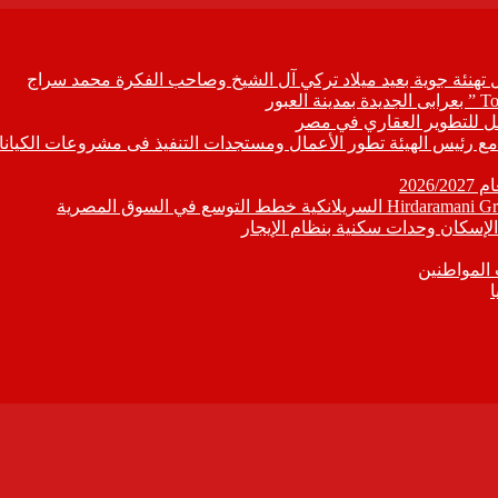
ل تهنئة جوية بعيد ميلاد تركي آل الشيخ وصاحب الفكرة محمد سراج
ابع مع رئيس الهيئة تطور الأعمال ومستجدات التنفيذ فى مشروعات الكيانا
202
إسكان وحدات سكنية بنظام الإيجار
 المواطنين