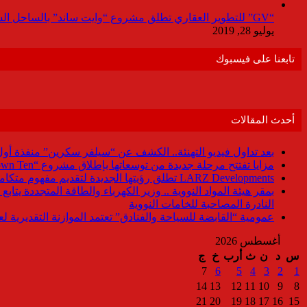
“GV” للتطوير العقاري تطلق مشروع “وايت ساند” بالساحل الشمالي باستثمارات 9مليار جنيه
يوليو 28, 2019
تابعنا على فيسبوك
أحدث المقالات
بعد تداول فيديو التهنئة.. الكشف عن “سيلفر سكرين” منفذة أو
مزايا تفتتح مرحلة جديدة من توسعاتها بإطلاق مشروع “Town Ten ” بعرابى الجديدة بمدينة العبور
LARZ Developments تطلق رؤيتها الجديدة لتقديم مفهوم متكامل للتطوير العقاري في مصر
بمقر هيئة المواد النووية .. وزير الكهرباء والطاقة المتجددة يت
النادرة المصاحبة للخامات النووية
عمومية “القابضة للسياحة والفنادق” تعتمد الموازنة التقديرية لعام 6/2027
أغسطس 2026
س
د
ن
ث
أرب
خ
ج
7
6
5
4
3
2
1
14
13
12
11
10
9
8
21
20
19
18
17
16
15