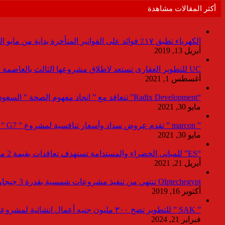
أكثر المقالات مشاهدة
الكهرباء تطبق ١٧٪ فوائد على الفواتير المتأخرة بداية من مايو المقبل
أبريل 13, 2019
UC للتطوير العقارى تستعد لاطلاق مشروعها الثالث بالعاصمة خلال أيام
أغسطس 1, 2021
“Radix Development” تتعاقد مع ” اتحاد مفهوم الصحة ” السعودية لإدارة القطاع الطبى بمشروع “Agile ” فى العاصمة الإدارية
مايو 30, 2021
” marcon ” تقدم عروض سداد وأسعار تنافسية لمشروع ” G7 ” القاهرة الجديد بمعرض نيكست موف
مايو 30, 2021
“ES” للمبانى الخضراء والمستدامة تستهدف تعاقدات بقيمة 2 مليار جنيه لصالح المطورين خلال 2021
أبريل 21, 2021
Olptechegypt تنتهي من تنفيذ مشروعات شمسية بقدرة 3 جيجاوات عالميا و 280 ميجاوات ببنبان
أكتوبر 16, 2019
” SAK ” للتطوير تضخ ٣٠٠ مليون جنيه أعمال انشائية لمشروعاتها بالعاصمة خلال ٢٠٢٤
فبراير 21, 2024