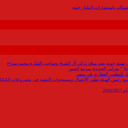
ل تهنئة جوية بعيد ميلاد تركي آل الشيخ وصاحب الفكرة محمد سراج
ابع مع رئيس الهيئة تطور الأعمال ومستجدات التنفيذ فى مشروعات الكيانا
202