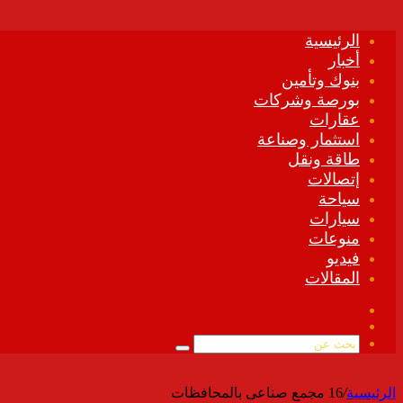
الرئيسية
أخبار
بنوك وتأمين
بورصة وشركات
عقارات
استثمار وصناعة
طاقة ونقل
إتصالات
سياحة
سيارات
منوعات
فيديو
المقالات
فيسبوك
ملخص
الموقع
بحث
RSS
عن
الرئيسية
/
16 مجمع صناعى بالمحافظات