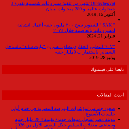
Olptechegypt تنتهي من تنفيذ مشروعات شمسية بقدرة 3
جيجاوات عالميا و 280 ميجاوات ببنبان
أكتوبر 16, 2019
” SAK ” للتطوير تضخ ٣٠٠ مليون جنيه أعمال انشائية
لمشروعاتها بالعاصمة خلال ٢٠٢٤
فبراير 21, 2024
“GV” للتطوير العقاري تطلق مشروع “وايت ساند” بالساحل
الشمالي باستثمارات 9مليار جنيه
يوليو 28, 2019
تابعنا على فيسبوك
أحدث المقالات
صعود جماعي لمؤشرات البورصة المصرية في ختام أولى
جلسات الأسبوع
مدينة مصر تسجل مبيعات جديدة بقيمة 28.4 مليار جنيه
وتضاعف معدلات التسليم خلال النصف الأول من 2026