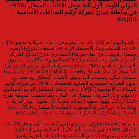
الدولي الأوحد لأول آلية سجل الاكتتاب المعجّل (ABB)
في سلطنة عمان لشركة أوكيو للصناعات الأساسية
(OQBI)
أعلنت اليوم شركة إي اف چي هيرميس، إحدى شركات مجموعة إي
اف چي القابضة وبنك الاستثمار الرائد في منطقة الشرق الأوسط
وشمال إفريقيا، عن إتمام دورها الاستشاري بنجاح لصالح الشركة
السعودية العمانية للاستثمار (SOIC) – المملوكة بالكامل لـصندوق
الاستثمارات العامة (PIF) – وذلك بصفتها المنسق الدولي الأوحد لأول
آلية سجل الاكتتاب المعجّل (Accelerated Bookbuild – ABB) تشهدها
سلطنة عمان. وتضمنت آلية سجل الاكتتاب المعجّل بيع حصة من
أسهم الشركة السعودية العمانية للاستثمار (SOIC) في شركة أوكيو
للصناعات الأساسية (OQBI)، وهي المنتج المتكامل الوحيد للميثانول
والأمونيا وغاز البترول المسال في عُمان، وقد تضمنت الصفقة طرح
127,136,289 سهماً، بقيمة إجمالية بلغت92.5 مليون دولار أمريكي،
وذلك نيابة عن الشركة السعودية العُمانية للاستثمار(SOIC) ، إحدى
الشركات المملوكة بالكامل لصندوق الاستثمارات العامة(PIF) .
تعتبر هذه الصفقة الأولى من نوعها التي تُنفذ عبر آلية سجل الاكتتاب
المعجّل (ABB) في أسواق رأس المال العمانية، وهي أيضاً أول
عملية من نوعها نفذت في المنطقة بعد التوترات الجيوسياسية