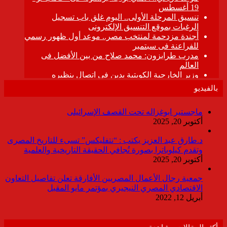
بالفيديو
ماجستير ابوغزاله تحت القصف الإسرائيلى
أكتوبر 20, 2025
د.طارق عبد العزيز يكتب : “نتفليكس” تسىء للتاريخ المصرى
وتقدم كيلوباترا بصورة تُجافي الحقيقة التاريخية والعلمية
أكتوبر 20, 2025
جمعية رجال الأعمال المصريين الأفارقة تعلن تفاصيل التعاون
الاقتصادي المصري النيجيري بمؤتمر مايو المقبل
أبريل 12, 2022