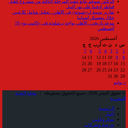
الدكتور سويلم يتابع تنفيذ المرحلة الثالثة من مشروع تأهيل
قناطر إدفينا على نهر النيل
تقارير يومية لـ«عموتة» فى الأهلي.. تحليل شامل للاعبين
خلال معسكر إسبانيا
موعد تاريخي.. الأهلي يواجه برشلونة فى «كامب نو» 19
أغسطس
أغسطس 2026
س
د
ن
ث
أرب
خ
ج
7
6
5
4
3
2
1
14
13
12
11
10
9
8
21
20
19
18
17
16
15
28
27
26
25
24
23
22
31
30
29
« يوليو
© حقوق النشر 2026، جميع الحقوق محفوظة |
مجلة النخبة
المصرية
الرئيسية
أخبار
بنوك وتأمين
بورصة وشركات