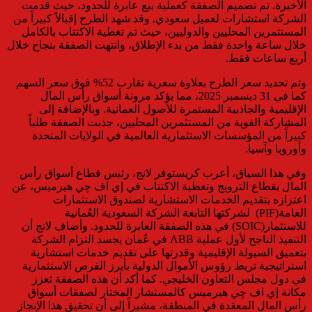
الأخيرة. تم تصميم الصفقة كعملية بيع عابرة للحدود، حيث قدمت
الشركة استشارات لعميل سعودي. وقد شهد الطرح إقبالاً كبيراً من
المستثمرين المحليين والدوليين، حيث تم تغطية الاكتتاب بالكامل
خلال ساعة واحدة فقط من بدء الإطلاق، وانتهت الصفقة بنجاح خلال
أربع ساعات فقط.
وتم تحديد سعر الطرح بعلاوة سعرية تقارب 52% فوق سعر السهم
كما في 31 ديسمبر 2025، مما يؤكد مرونة أسواق رأس المال
الإقليمية والجاذبية المستمرة للأصول العمانية. وبالإضافة إلى
المشاركة القوية من المستثمرين المحليين، جذبت الصفقة طلباً
كبيراً من المؤسسات الاستثمارية العالمية في الولايات المتحدة
وأوروبا وآسيا.
وفي هذا السياق، أعرب كريستوفر لانج، رئيس قطاع أسواق رأس
المال بقطاع الترويج وتغطية الاكتتاب في إي اف چي هيرميس، عن
اعتزازه بتقديم الخدمات الاستشارية لصندوق الاستثمارات
العامة(PIF) لشركتها التابعة الشركة السعودية العُمانية
للاستثمار(SOIC) في هذه الصفقة العابرة للحدود. وأضاف لانج أن
التنفيذ الناجح لأول عملية ABB في عُمان يجسد التزام الشركة
بتعميق السيولة الإقليمية وقدرتها على تقديم خدمات استشارية
استراتيجية تربط رؤوس الأموال الدولية بأبرز الفرص الاستثمارية
في دول مجلس التعاون الخليجي. كما أكد أن هذه الصفقة تعزز
مكانة إي اف چي هيرميس كالمستشار المختار لصفقات أسواق
رأس المال المعقدة في المنطقة، مشيراً إلى أن تحقيق هذا الإنجاز