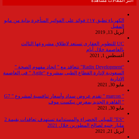
أكثر المقالات مشاهدة
الكهرباء تطبق ١٧٪ فوائد على الفواتير المتأخرة بداية من مايو
المقبل
أبريل 13, 2019
UC للتطوير العقارى تستعد لاطلاق مشروعها الثالث
بالعاصمة خلال أيام
أغسطس 1, 2021
“Radix Development” تتعاقد مع ” اتحاد مفهوم الصحة ”
السعودية لإدارة القطاع الطبى بمشروع “Agile ” فى العاصمة
الإدارية
مايو 30, 2021
” marcon ” تقدم عروض سداد وأسعار تنافسية لمشروع ” G7
” القاهرة الجديد بمعرض نيكست موف
مايو 30, 2021
“ES” للمبانى الخضراء والمستدامة تستهدف تعاقدات بقيمة 2
مليار جنيه لصالح المطورين خلال 2021
أبريل 21, 2021