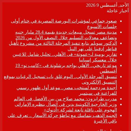
الأحد, أغسطس 9 2026
أخبار عاجلة
صعود جماعي لمؤشرات البورصة المصرية في ختام أولى
جلسات الأسبوع
مدينة مصر تسجل مبيعات جديدة بقيمة 28.4 مليار جنيه
وتضاعف معدلات التسليم خلال النصف الأول من 2026
الدكتور سويلم يتابع تنفيذ المرحلة الثالثة من مشروع تأهيل
قناطر إدفينا على نهر النيل
تقارير يومية لـ«عموتة» فى الأهلي.. تحليل شامل للاعبين
خلال معسكر إسبانيا
موعد تاريخي.. الأهلي يواجه برشلونة فى «كامب نو» 19
أغسطس
تنسيق المرحلة الأولى.. اليوم غلق باب تسجيل الرغبات بموقع
التنسيق الإلكترونى
أجندة مزدحمة لمنتخب مصر.. موعد أول ظهور رسمي
للفراعنة فى سبتمبر
مدرب طرابزون: محمد صلاح من بين الأفضل فى العالم
وزير الخارجية الكويتية يدين فى اتصال بنظيره الإماراتى
الهجوم على ناقلة تابعة لشركة «أدنوك»
الجنيه الذهب يتماسك مع تباطؤ حركة الأسعار .. تعرف على
باقي الأعيرة