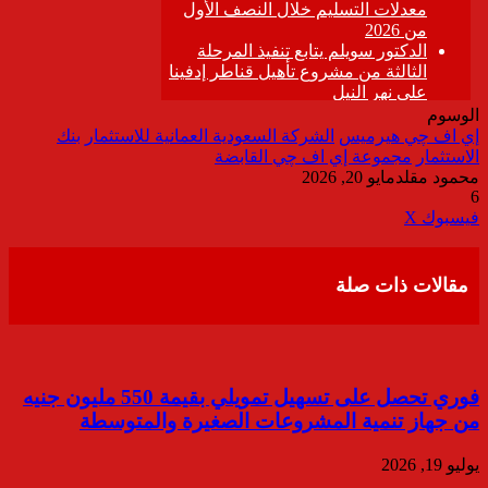
الوسوم
إي اف چي هيرميس
الشركة السعودية العمانية للاستثمار
بنك
الاستثمار
مجموعة إي اف چي القابضة
محمود مقلد
مايو 20, 2026
6
ڤايبر
طباعة
تيلقرام
واتساب
مشاركة
فيسبوك
‫X
عبر
البريد
مقالات ذات صلة
فوري تحصل على تسهيل تمويلي بقيمة 550 مليون جنيه
من جهاز تنمية المشروعات الصغيرة والمتوسطة
يوليو 19, 2026