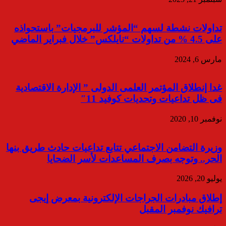
تداولات نشطة لسهم “المؤشر للبرمجيات” باستحواذه
على 4.5 % من تداولات “نايلكس” خلال فبراير الماضي
مارس 6, 2024
غدا إنطلاق المؤتمر العلمى الدولى ” الإدارة الاقتصادية
فى ظل تداعيات وتحديات كوفيد 11″
نوفمبر 10, 2020
وزيرة التضامن الاجتماعي تتابع تداعيات حادث طريق بنها
الحر.. وتوجه بصرف المساعدات لأسر الضحايا
يوليو 20, 2026
إطلاق مبادرات الجراجات الإلكترونية بمعرض إيجى
ترافيك نوفمبر المقبل