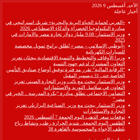
الأحد, أغسطس 9 2026
أخبار عاجلة
«العربي لحماية الحياة البرية والبحرية» شريك استراتيجي في
مبادرة التكنولوجيا الخضراء والذكاء الاصطناعي 2026
وزير الاستثمار: 9.68 مليار دولار تجارة مصر والإمارات في
2025
«أبوظبي الإسلامي – مصر» يُطلق برامج تمويل مخصصة
للسيارات الكهربائية
وزيرا الأوقاف والتخطيط والتنمية الاقتصادية يبحثان تعزيز
التعاون المشترك لدعم جهود التنمية
“الرقابة المالية” تقرر مد فترة توفيق أوضاع صناديق التأمين
الخاصة حتى 31 ديسمبر المقبل
وزير الاستثمار يبحث مع نائب وزير التجارة الصيني تعزيز
التعاون في سلاسل التوريد والاستثمارات
التضامن الاجتماعي تطلق مبادرة “بكرة المدرسة .. الخير في
مصر”
وزير الاستثمار يبحث مع وزير الصناعية البرازيلي تعزيز
التجارة والاستثمارات
توقعات سعر الذهب اليوم الجمعة 7 أغسطس 2026
الطقس اليوم الجمعة.. شديد الحرارة رطب ونشاط رياح
يلطف الأجواء والمحسوسة بالقاهرة 38
سياسة الخصوصية