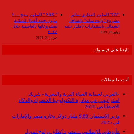
“GV” للتطوير العقاري تطلق
” SAK ” للتطوير تضخ ٣٠٠
مشروع “وايت ساند” بالساحل
مليون جنيه أعمال انشائية
الشمالي باستثمارات 9مليار جنيه
لمشروعاتها بالعاصمة خلال
٢٠٢٤
يوليو 28, 2019
فبراير 21, 2024
تابعنا على فيسبوك
أحدث المقالات
«العربي لحماية الحياة البرية والبحرية» شريك
استراتيجي في مبادرة التكنولوجيا الخضراء والذكاء
الاصطناعي 2026
وزير الاستثمار: 9.68 مليار دولار تجارة مصر والإمارات
في 2025
«أبوظبي الإسلامي – مصر» يُطلق برامج تمويل