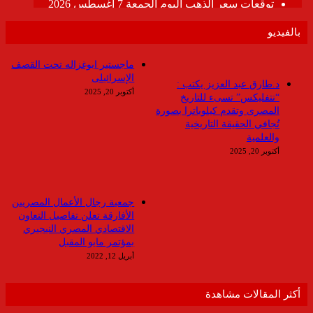
بالفيديو
ماجستير ابوغزاله تحت القصف
الإسرائيلى
د.طارق عبد العزيز يكتب :
أكتوبر 20, 2025
“نتفليكس” تسىء للتاريخ
المصرى وتقدم كيلوباترا بصورة
تُجافي الحقيقة التاريخية
والعلمية
أكتوبر 20, 2025
جمعية رجال الأعمال المصريين
الأفارقة تعلن تفاصيل التعاون
الاقتصادي المصري النيجيري
بمؤتمر مايو المقبل
أبريل 12, 2022
أكثر المقالات مشاهدة