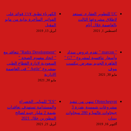
UC للتطوير العقارى تستعد
الكهرباء تطبق ١٧٪ فوائد على
لاطلاق مشروعها الثالث
الفواتير المتأخرة بداية من مايو
بالعاصمة خلال أيام
المقبل
أغسطس 1, 2021
أبريل 13, 2019
” marcon ” تقدم عروض سداد
“Radix Development” تتعاقد مع
وأسعار تنافسية لمشروع ” G7 ”
” اتحاد مفهوم الصحة ”
القاهرة الجديد بمعرض نيكست
السعودية لإدارة القطاع الطبى
موف
بمشروع “Agile ” فى العاصمة
الإدارية
مايو 30, 2021
مايو 30, 2021
Olptechegypt تنتهي من تنفيذ
“ES” للمبانى الخضراء
مشروعات شمسية بقدرة 3
والمستدامة تستهدف تعاقدات
جيجاوات عالميا و 280 ميجاوات
بقيمة 2 مليار جنيه لصالح
ببنبان
المطورين خلال 2021
أكتوبر 16, 2019
أبريل 21, 2021