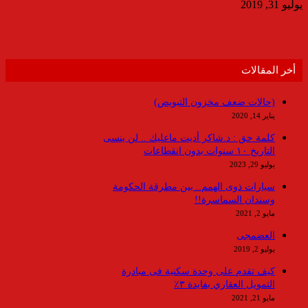
يوليو 31, 2019
أخر المقالات
(حالات ضعف مخزون التبويض)
يناير 14, 2020
كلمة حق : د.شاكر أديت ماعليك .. لن ينسى
التاريخ ١٠ سنوات بدون انقطاعات
يوليو 29, 2023
سيارات ذوى الهمم.. بين مطرقة الحكومة
وسندان السماسرة!!
مايو 2, 2021
العضمجى
يوليو 2, 2019
كيف تقدم على وحدة سكنية فى مبادرة
التمويل العقاري بفايدة ٣٪
مايو 21, 2021