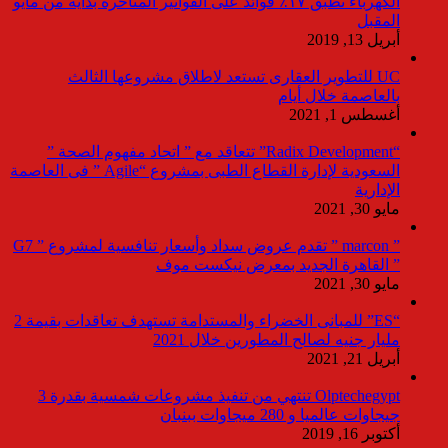
الكهرباء تطبق ١٧٪ فوائد على الفواتير المتأخرة بداية من مايو
المقبل
أبريل 13, 2019
UC للتطوير العقارى تستعد لاطلاق مشروعها الثالث
بالعاصمة خلال أيام
أغسطس 1, 2021
“Radix Development” تتعاقد مع ” اتحاد مفهوم الصحة ”
السعودية لإدارة القطاع الطبى بمشروع “Agile ” فى العاصمة
الإدارية
مايو 30, 2021
” marcon ” تقدم عروض سداد وأسعار تنافسية لمشروع ” G7
” القاهرة الجديد بمعرض نيكست موف
مايو 30, 2021
“ES” للمبانى الخضراء والمستدامة تستهدف تعاقدات بقيمة 2
مليار جنيه لصالح المطورين خلال 2021
أبريل 21, 2021
Olptechegypt تنتهي من تنفيذ مشروعات شمسية بقدرة 3
جيجاوات عالميا و 280 ميجاوات ببنبان
أكتوبر 16, 2019