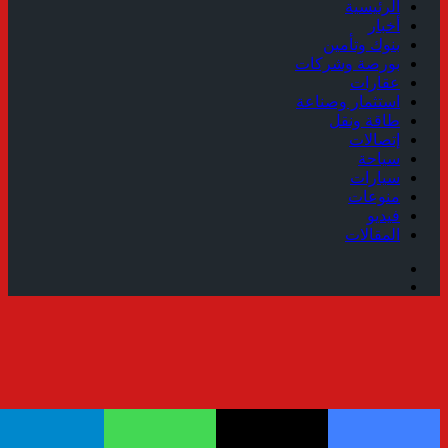
الرئيسية
أخبار
بنوك وتأمين
بورصة وشركات
عقارات
استثمار وصناعة
طاقة ونقل
إتصالات
سياحة
سيارات
منوعات
فيديو
المقالات
فيسبوك
ملخص
الموقع
RSS
زر
الذهاب
إلى
الأعلى
فيسبوك
‫X
واتساب
تيلقرام