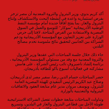
أكد كريم بدوي، وزير البترول والثروة المعدنية أن مصر تزخر
بفرص استثمارية واعدة في أنشطة البحث والاستكشاف وإنتاج
البترول والغاز، بما يفتح آفاقاً جديدة أمام مؤسسة النفط
الوطنية الأذربيجانية “سوكار” للتوسع والعمل في السوق
المصرية والاستفادة من الفرص المتاحة، لافتا إلى حرص
الوزارة على تعزيز التعاون مع المؤسسة الأذربيجانية ودعم
الشراكة بين الجانبين لتحقيق نتائج ملموسة تخدم مصالح
البلدين.
جاء ذلك خلال جلسة المباحثات التي عقدها وزير البترول
والثروة المعدنية مع وفد من مسئولي المؤسسة الأذربيجانية ،
برئاسة إلشاد ناصيروف نائب رئيس الشركة ، على هامش
مشاركته في فعاليات أسبوع باكو للطاقة بأذربيجان.
حضر المباحثات حسام الدين رضا، سفير مصر لدى أذربيجان،
وصلاح عبد الكريم الرئيس التنفيذي للهيئة المصرية العامة
للبترول، ويوسف مروان مدير عام متابعة العقود والاتفاقيات
البترولية والتعدينية بالوزارة.
وتناولت المباحثات متابعة خطوات تفعيل الشراكة الاستراتيجية
طويلة الأجل بين قطاعي البترول والغاز في البلدين، وتسريع
وتيرة التعاون المشترك وتوسيع مجالاته، في ضوء الاتفاق