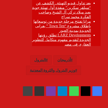
أذربيجان
البترول
وزير البترول والثروة المعدنية
واتساب
تيلقرام
ڤايبر
مشاركة عبر البريد
طباعة