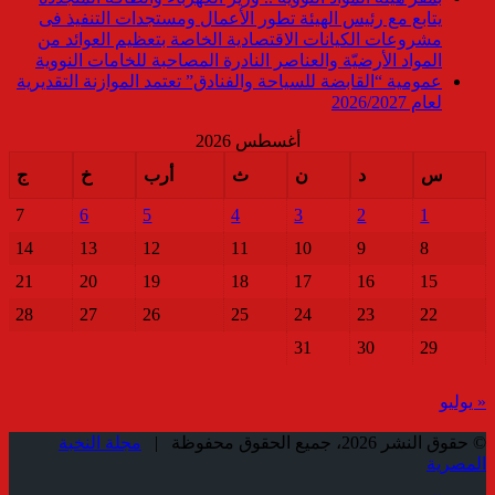
يتابع مع رئيس الهيئة تطور الأعمال ومستجدات التنفيذ فى
مشروعات الكيانات الاقتصادية الخاصة بتعظيم العوائد من
المواد الأرضيّة والعناصر النادرة المصاحبة للخامات النووية
عمومية “القابضة للسياحة والفنادق” تعتمد الموازنة التقديرية
لعام 2026/2027
أغسطس 2026
س
د
ن
ث
أرب
خ
ج
7
6
5
4
3
2
1
14
13
12
11
10
9
8
21
20
19
18
17
16
15
28
27
26
25
24
23
22
31
30
29
« يوليو
© حقوق النشر 2026، جميع الحقوق محفوظة |
مجلة النخبة
المصرية