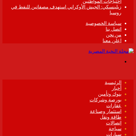
احتياجات المواطنين
زيلينسكي: الجيش الأوكراني استهدف مصفاتين للنفط في
روسيا
سياسة الخصوصية
اتصل بنا
من نحن
اعلن معنا
القائمة
الرئيسية
أخبار
بنوك وتأمين
بورصة وشركات
عقارات
استثمار وصناعة
طاقة ونقل
إتصالات
سياحة
سيارات