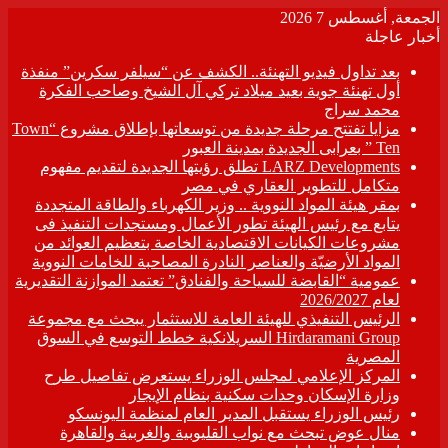
الجمعة, أغسطس 7 2026
أخبار عاجلة
بعد تداول فيديو التهنئة.. الكشف عن “سيلفر سكرين” منفذة
أول تهنئة جوية بعيد ميلاد تركي آل الشيخ وصاحب الفكرة
محمد سراج
مزايا تفتتح مرحلة جديدة من توسعاتها بإطلاق مشروع “Town
Ten ” بعرابى الجديدة بمدينة العبور
LARZ Developments تطلق رؤيتها الجديدة لتقديم مفهوم
متكامل للتطوير العقاري في مصر
بمقر هيئة المواد النووية .. وزير الكهرباء والطاقة المتجددة
يتابع مع رئيس الهيئة تطور الأعمال ومستجدات التنفيذ فى
مشروعات الكيانات الاقتصادية الخاصة بتعظيم العوائد من
المواد الأرضيّة والعناصر النادرة المصاحبة للخامات النووية
عمومية “القابضة للسياحة والفنادق” تعتمد الموازنة التقديرية
لعام 2026/2027
الرئيس التنفيذي للهيئة العامة للاستثمار يبحث مع مجموعة
Hirdaramani Group السريلانكية خطط التوسع في السوق
المصرية
المركز الإعلامي لمجلس الوزراء يستعرض تفاصيل طرح
وزارة الإسكان وحدات سكنية بنظام الإيجار
رئيس الوزراء يستقبل المدير العام لمنظمة اليونسكو
منال عوض تبحث مع نواب القليوبية والغربية والقاهرة