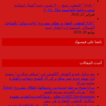
” SAK ” للتطوير تضخ ٣٠٠ مليون جنيه أعمال انشائية
لمشروعاتها بالعاصمة خلال ٢٠٢٤
فبراير 21, 2024
“GV” للتطوير العقاري تطلق مشروع “وايت ساند” بالساحل
الشمالي باستثمارات 9مليار جنيه
يوليو 28, 2019
تابعنا على فيسبوك
أحدث المقالات
بعد تداول فيديو التهنئة.. الكشف عن “سيلفر سكرين” منفذة
أول تهنئة جوية بعيد ميلاد تركي آل الشيخ وصاحب الفكرة
محمد سراج
مزايا تفتتح مرحلة جديدة من توسعاتها بإطلاق مشروع “Town
Ten ” بعرابى الجديدة بمدينة العبور
LARZ Developments تطلق رؤيتها الجديدة لتقديم مفهوم
متكامل للتطوير العقاري في مصر
بمقر هيئة المواد النووية .. وزير الكهرباء والطاقة المتجددة