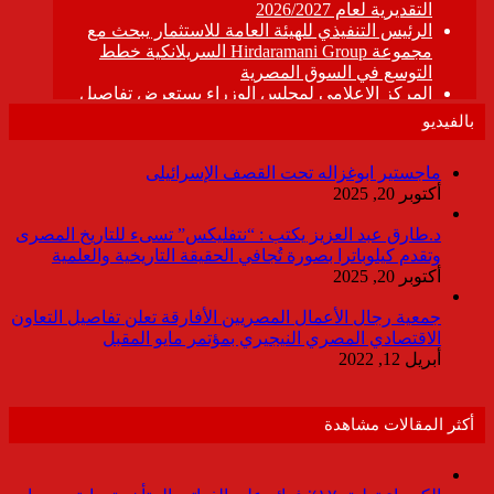
بالفيديو
ماجستير ابوغزاله تحت القصف الإسرائيلى
أكتوبر 20, 2025
د.طارق عبد العزيز يكتب : “نتفليكس” تسىء للتاريخ المصرى
وتقدم كيلوباترا بصورة تُجافي الحقيقة التاريخية والعلمية
أكتوبر 20, 2025
جمعية رجال الأعمال المصريين الأفارقة تعلن تفاصيل التعاون
الاقتصادي المصري النيجيري بمؤتمر مايو المقبل
أبريل 12, 2022
أكثر المقالات مشاهدة