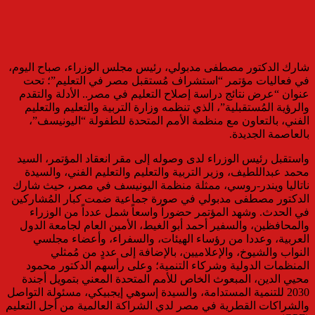
شارك الدكتور مصطفى مدبولي، رئيس مجلس الوزراء، صباح اليوم،
في فعاليات مؤتمر “استشراف مُستقبل مصر في التعليم”؛ تحت
عنوان “عرض نتائج دراسة إصلاح التعليم في مصر.. الأدلة والتقدم
والرؤية المُستقبلية”، الذي تنظمه وزارة التربية والتعليم والتعليم
الفني، بالتعاون مع منظمة الأمم المتحدة للطفولة “اليونيسف”،
بالعاصمة الجديدة.
واستقبل رئيس الوزراء لدى وصوله إلى مقر انعقاد المؤتمر، السيد
محمد عبداللطيف، وزير التربية والتعليم والتعليم الفني، والسيدة
ناتاليا ويندر-روسي، ممثلة منظمة اليونيسف في مصر، حيث شارك
الدكتور مصطفى مدبولي في صورة جماعية ضمت كبار المُشاركين
في الحدث. وشهد المؤتمر حضوراً واسعاً شمل عدداً من الوزراء
والمحافظين، والسفير أحمد أبو الغيط، الأمين العام لجامعة الدول
العربية، وعددا من رؤساء الهيئات، والسفراء، وأعضاء مجلسي
النواب والشيوخ، والإعلاميين، بالإضافة إلى عددٍ من مُمثلي
المنظمات الدولية وشركاء التنمية؛ وعلى رأسهم الدكتور محمود
محيي الدين، المبعوث الخاص للأمم المتحدة المعني بتمويل أجندة
2030 للتنمية المستدامة، والسيدة إسوهي إيجبيكي، مسئولة التواصل
والشراكات القطرية في مصر لدي الشراكة العالمية من أجل التعليم