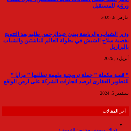
ورؤية للمستقبل
مارس 6, 2025
وزير الشباب والرياضة يهنئ عبدالرحمن طلبه بعد التتويج
بفضية سلاح الشيش في بطولة العالم للناشئين والشباب
بالبرازيل
أبريل 5, 2026
” قصة مكملة ” حملة ترويجية ملهمة تطلقها ” مزايا ”
للتطوير العقارى لرصد انجازات الشركة على ارض الواقع
سبتمبر 5, 2024
أخر المقالات
(حالات ضعف مخزون التبويض)