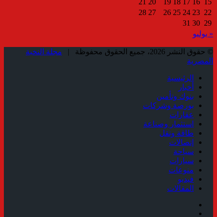
21
20
19
18
17
16
15
28
27
26
25
24
23
22
31
30
29
« يوليو
© حقوق النشر 2026، جميع الحقوق محفوظة |
مجلة النخبة
المصرية
الرئيسية
أخبار
بنوك وتأمين
بورصة وشركات
عقارات
استثمار وصناعة
طاقة ونقل
إتصالات
سياحة
سيارات
منوعات
فيديو
المقالات
فيسبوك
ملخص