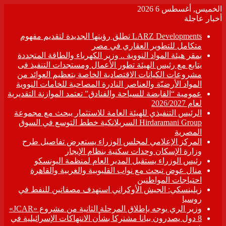
الخميس, أغسطس 6 2026
أخبار عاجلة
LARZ Developments تطلق رؤيتها الجديدة لتقديم مفهوم
متكامل للتطوير العقاري في مصر
بمقر هيئة المواد النووية .. وزير الكهرباء والطاقة المتجددة
يتابع مع رئيس الهيئة تطور الأعمال ومستجدات التنفيذ فى
مشروعات الكيانات الاقتصادية الخاصة بتعظيم العوائد من
المواد الأرضيّة والعناصر النادرة المصاحبة للخامات النووية
عمومية “القابضة للسياحة والفنادق” تعتمد الموازنة التقديرية
لعام 2026/2027
الرئيس التنفيذي للهيئة العامة للاستثمار يبحث مع مجموعة
Hirdaramani Group السريلانكية خطط التوسع في السوق
المصرية
المركز الإعلامي لمجلس الوزراء يستعرض تفاصيل طرح
وزارة الإسكان وحدات سكنية بنظام الإيجار
رئيس الوزراء يستقبل المدير العام لمنظمة اليونسكو
منال عوض تبحث مع نواب القليوبية والغربية والقاهرة
احتياجات المواطنين
زيلينسكي: الجيش الأوكراني استهدف مصفاتين للنفط في
روسيا
وزير الري يوجه بإطلاق المرحلة الثانية من مشروع «JCAR»
8 دول يصدرون بيانا مشتركا بشأن الانتهاكات الإسرائيلية في