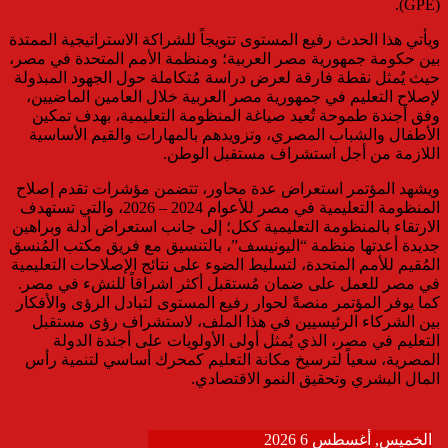
(GPE).
ويأتي هذا الحدث رفيع المستوى تتويجاً للشراكة الاستراتيجية الممتدة
بين حكومة جمهورية مصر العربية؛ ومنظمة الأمم المتحدة في مصر،
حيث يُمثل نقطة فارقة لعرض دراسة مُتكاملة حول الجهود المبذولة
لإصلاح التعليم في جمهورية مصر العربية خلال العامين الماضيين،
وفق أجندة طموحة تُعيد صياغة المنظومة التعليمية، بهدف تمكين
الأطفال والشباب المصري، وتزويدهم بالمهارات والقيم الأساسية
اللازمة من أجل استشراف مستقبل الوطن.
ويشهد المؤتمر استعراض عدة محاور، تتضمن مؤشرات تقدم إصلاح
المنظومة التعليمية في مصر للأعوام 2024 – 2026، والتي تستهدف
الارتقاء بالمنظومة التعليمية ككل؛ إلى جانب استعراض أدلة وبراهين
جديدة أعدتها منظمة “اليونيسف”، بالتنسيق مع فريق مكتب المُنسق
المُقيم للأمم المتحدة، لتسليط الضوء على نتائج الإصلاحات التعليمية
في مصر للعمل على ضمان مُستقبل أكثر اشراقاً للنشء في مصر.
كما يوفر المؤتمر منصةً لحوار رفيع المستوى لتبادل الرؤى والأفكار
بين الشركاء الرئيسيين في هذا الملف، لاستشراف رؤى مستقبل
التعليم في مصر، الذي يُمثل أولى الأولويات على أجندة الدولة
المصرية، سعياً لترسيخ مكانة التعليم كمحرك أساسي لتنمية رأس
المال البشري وتحقيق النمو الاقتصادي.