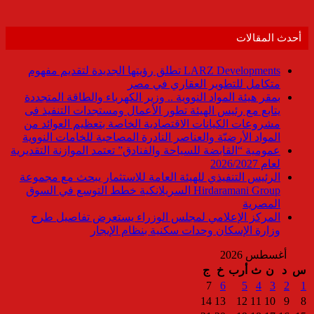
أحدث المقالات
LARZ Developments تطلق رؤيتها الجديدة لتقديم مفهوم
متكامل للتطوير العقاري في مصر
بمقر هيئة المواد النووية .. وزير الكهرباء والطاقة المتجددة
يتابع مع رئيس الهيئة تطور الأعمال ومستجدات التنفيذ فى
مشروعات الكيانات الاقتصادية الخاصة بتعظيم العوائد من
المواد الأرضيّة والعناصر النادرة المصاحبة للخامات النووية
عمومية “القابضة للسياحة والفنادق” تعتمد الموازنة التقديرية
لعام 2026/2027
الرئيس التنفيذي للهيئة العامة للاستثمار يبحث مع مجموعة
Hirdaramani Group السريلانكية خطط التوسع في السوق
المصرية
المركز الإعلامي لمجلس الوزراء يستعرض تفاصيل طرح
وزارة الإسكان وحدات سكنية بنظام الإيجار
أغسطس 2026
س
د
ن
ث
أرب
خ
ج
7
6
5
4
3
2
1
14
13
12
11
10
9
8