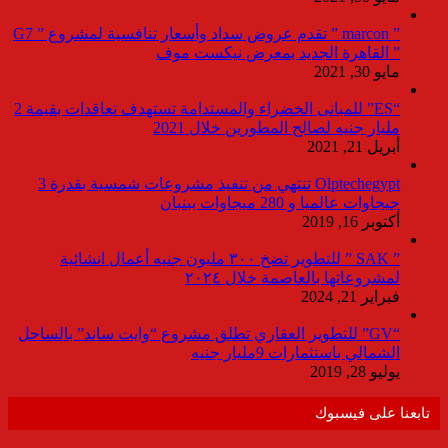
” marcon ” تقدم عروض سداد وأسعار تنافسية لمشروع ” G7
” القاهرة الجديد بمعرض نيكست موف
مايو 30, 2021
“ES” للمبانى الخضراء والمستدامة تستهدف تعاقدات بقيمة 2
مليار جنيه لصالح المطورين خلال 2021
أبريل 21, 2021
Olptechegypt تنتهي من تنفيذ مشروعات شمسية بقدرة 3
جيجاوات عالميا و 280 ميجاوات ببنبان
أكتوبر 16, 2019
” SAK ” للتطوير تضخ ٣٠٠ مليون جنيه أعمال انشائية
لمشروعاتها بالعاصمة خلال ٢٠٢٤
فبراير 21, 2024
“GV” للتطوير العقاري تطلق مشروع “وايت ساند” بالساحل
الشمالي باستثمارات 9مليار جنيه
يوليو 28, 2019
تابعنا على فيسبوك