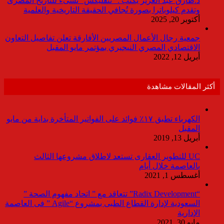
د.طارق عبد العزيز يكتب : “نتفليكس” تسىء للتاريخ المصرى
وتقدم كيلوباترا بصورة تُجافي الحقيقة التاريخية والعلمية
أكتوبر 20, 2025
جمعية رجال الأعمال المصريين الأفارقة تعلن تفاصيل التعاون
الاقتصادي المصري النيجيري بمؤتمر مايو المقبل
أبريل 12, 2022
أكثر المقالات مشاهدة
الكهرباء تطبق ١٧٪ فوائد على الفواتير المتأخرة بداية من مايو
المقبل
أبريل 13, 2019
UC للتطوير العقارى تستعد لاطلاق مشروعها الثالث
بالعاصمة خلال أيام
أغسطس 1, 2021
“Radix Development” تتعاقد مع ” اتحاد مفهوم الصحة ”
السعودية لإدارة القطاع الطبى بمشروع “Agile ” فى العاصمة
الإدارية
مايو 30, 2021