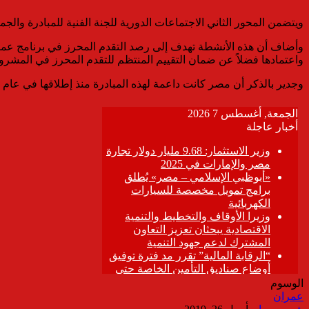
ويتضمن المحور الثاني الاجتماعات الدورية للجنة الفنية للمبادرة والجمع
واعتمادها فضلاً عن ضمان التقييم المنتظم للتقدم المحرز في المشروع
وجدير بالذكر أن مصر كانت داعمة لهذه المبادرة منذ إطلاقها في عام 2015 في باريس وحتي اليوم وذلك من أجل تحقيق الأهداف الطموحة للقارة الإفريقية ولن تدخر أية جهد للدفع بهذه المبادرة إلي الأمام .
الوسوم
عمران