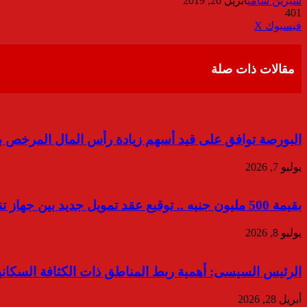
شيرين سامى
أبريل 26, 2019
401
ڤايبر
طباعة
تيلقرام
واتساب
مشاركة
فيسبوك
‫X
عبر
البريد
مقالات ذات صلة
البورصة توافق على قيد أسهم زيادة رأس المال المرخص به 
يوليو 7, 2026
بقيمة 500 مليون جنيه .. توقيع عقد تمويل جديد بين جهاز تنمية المشروعات وبنك مصر
يوليو 8, 2026
الرئيس السيسى: أهمية ربط المناطق ذات الكثافة السكانية 
أبريل 28, 2026