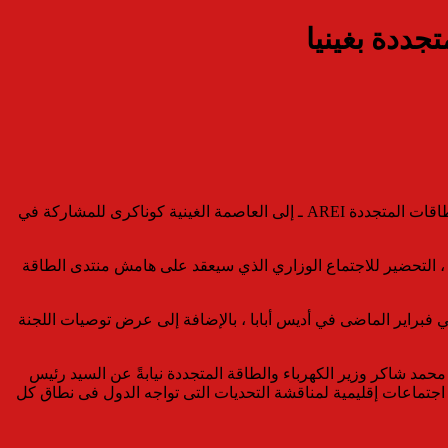
جددة بغينيا
يتوجه الدكتور محمد موسى عمران ـ وكيل أول الوزارة للبحوث والتخطيط ومتابعة الهيئات ونقطة الاتصال عن مصر فى المبادرة الأفريقية للطاقات المتجددة AREI ـ إلى العاصمة الغينية كوناكرى للمشاركة في
 ، التحضير للاجتماع الوزاري الذي سيعقد على هامش منتدى الطاقة
 لمبادرة لـ AREI ، بناءً على طلب مجلس الإدارة الذى عقد في فبراير الماضى في أديس أبابا ، بالإضافة إلى عرض توصيات اللجنة
محمد شاكر وزير الكهرباء والطاقة المتجددة نيابةً عن السيد رئيس
هورية حيث تم تحديد أنشطة وحدة التنفيذ المستقلة (IDU) خلال عام 2019 وتم تقسيمها إلى محورين يتضمن المحور الأول تنظيم عدد “5” اجتماعات إقليمية لمناقشة التحديات التى تواجه الدول فى نطاق كل