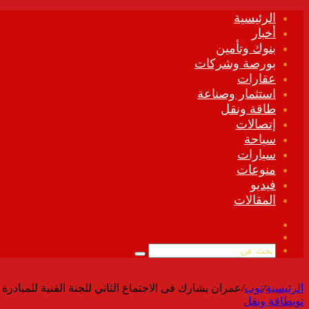
الرئيسية
أخبار
بنوك وتأمين
بورصة وشركات
عقارات
استثمار وصناعة
طاقة ونقل
إتصالات
سياحة
سيارات
منوعات
فيديو
المقالات
فيسبوك
ملخص
الموقع
بحث
RSS
عن
الرئيسية
/
توب
/
عمران يشارك فى الاجتماع الثاني للجنة الفنية للمبادرة ا
توب
طاقة ونقل